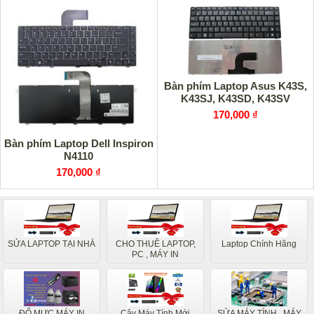
Bàn phím Laptop Asus K43S,
K43SJ, K43SD, K43SV
170,000 ₫
Bàn phím Laptop Dell Inspiron
N4110
170,000 ₫
SỬA LAPTOP TẠI NHÀ
CHO THUÊ LAPTOP,
Laptop Chính Hãng
PC , MÁY IN
ĐỔ MỰC MÁY IN
Cây Máy Tính Mới
SỬA MÁY TÍNH , MÁY