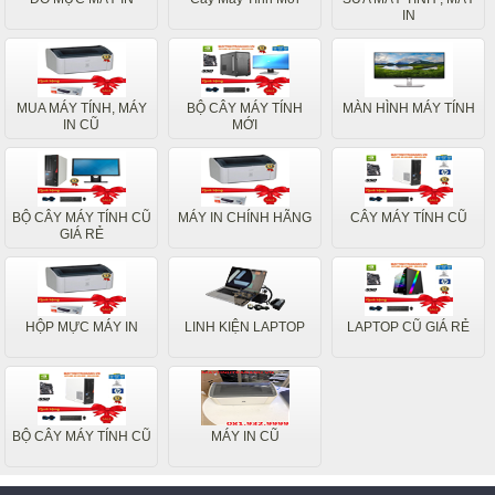
IN
MUA MÁY TÍNH, MÁY
BỘ CÂY MÁY TÍNH
MÀN HÌNH MÁY TÍNH
IN CŨ
MỚI
BỘ CÂY MÁY TÍNH CŨ
MÁY IN CHÍNH HÃNG
CÂY MÁY TÍNH CŨ
GIÁ RẺ
HỘP MỰC MÁY IN
LINH KIỆN LAPTOP
LAPTOP CŨ GIÁ RẺ
BỘ CÂY MÁY TÍNH CŨ
MÁY IN CŨ