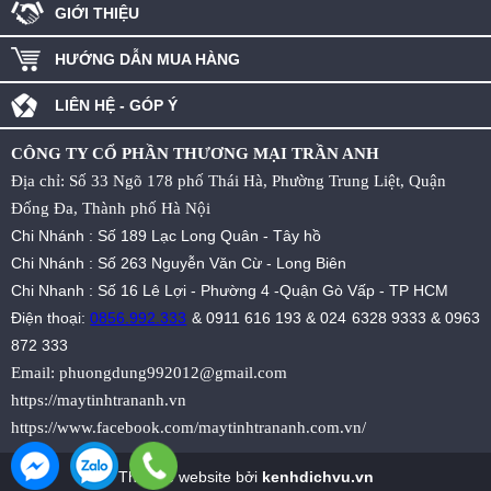
GIỚI THIỆU
HƯỚNG DẪN MUA HÀNG
LIÊN HỆ - GÓP Ý
CÔNG TY CỔ PHẦN THƯƠNG MẠI TRẦN ANH
Địa chỉ: Số 33 Ngõ 178 phố Thái Hà, Phường Trung Liệt, Quận
Đống Đa, Thành phố Hà Nội
Chi Nhánh : Số 189 Lạc Long Quân - Tây hồ
Chi Nhánh : Số 263 Nguyễn Văn Cừ - Long Biên
Chi Nhanh : Số 16 Lê Lợi - Phường 4 -Quận Gò Vấp - TP HCM
Điện thoại:
0856.992.333
&
0911 616 193
&
024 6328 9333
&
0963
872 333
Email:
phuongdung992012@gmail.com
https://maytinhtrananh.vn
https://www.facebook.com/maytinhtrananh.com.vn/
Thiết kế website bởi
kenhdichvu.vn