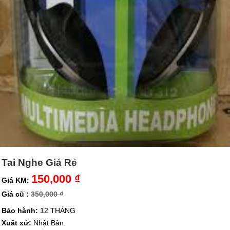
Tai Nghe Giá Rẻ
150,000 ₫
Giá KM:
Giá cũ :
350,000 ₫
Bảo hành:
12 THÁNG
Xuất xứ:
Nhật Bản