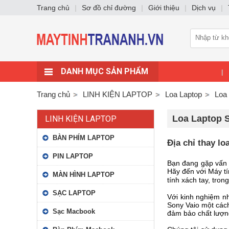
Trang chủ
|
Sơ đồ chỉ đường
|
Giới thiệu
|
Dịch vụ
|
DANH MỤC SẢN PHẨM
|
Trang chủ
LINH KIỆN LAPTOP
Loa Laptop
Loa
Loa Laptop 
LINH KIỆN LAPTOP
BÀN PHÍM LAPTOP
Địa chỉ thay lo
PIN LAPTOP
Bạn đang gặp vấn đ
Hãy đến với Máy tí
MÀN HÌNH LAPTOP
tính xách tay, tron
SẠC LAPTOP
Với kinh nghiệm nh
Sony Vaio một cách
Sạc Macbook
đảm bảo chất lượng