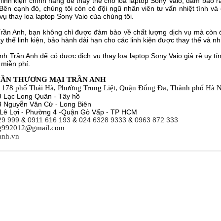
linh kiện chính hãng để thay thế cho loa laptop Sony Vaio, đảm bảo r
Bên cạnh đó, chúng tôi còn có đội ngũ nhân viên tư vấn nhiệt tình và
vụ thay loa laptop Sony Vaio của chúng tôi.
Trần Anh, bạn không chỉ được đảm bảo về chất lượng dịch vụ mà còn 
y thế linh kiện, bảo hành dài hạn cho các linh kiện được thay thế và n
h Trần Anh để có được dịch vụ thay loa laptop Sony Vaio giá rẻ uy tín 
 miễn phí.
HẦN THƯƠNG MẠI TRẦN ANH
õ 178 phố Thái Hà, Phường Trung Liệt, Quận Đống Đa, Thành phố Hà 
9 Lạc Long Quân - Tây hồ
3 Nguyễn Văn Cừ - Long Biên
 Lê Lợi - Phường 4 -Quận Gò Vấp - TP HCM
29 999
&
0911 616 193
&
024 6328 9333
&
0963 872 333
g992012@gmail.com
nanh.vn