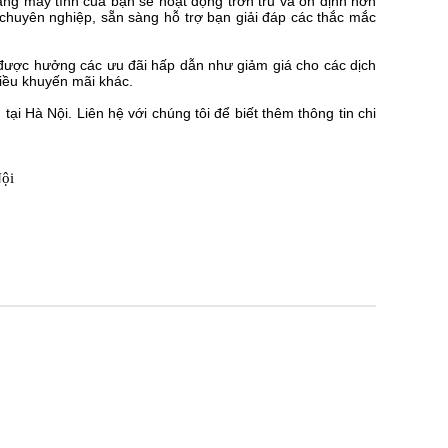
ằng máy tính của bạn sẽ hoạt động trơn tru và ổn định hơn
 chuyên nghiệp, sẵn sàng hỗ trợ bạn giải đáp các thắc mắc
được hưởng các ưu đãi hấp dẫn như giảm giá cho các dịch
hiều khuyến mãi khác.
tại Hà Nội. Liên hệ với chúng tôi để biết thêm thông tin chi
Nội