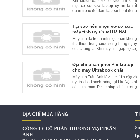
Khi laptop gặp sự cố, việc tìm kiếm
một cơ sở sửa laptop uy tín là rất
quan trọng để đảm bảo sự hoạt động
liên tục và đáng tin cậy của thiết bị
của bạn. Tuy nhiên, để tăng thêm sự
tiện lợi cho khách hàng, nhiều cơ sở
Tại sao nên chọn cơ sở sửa
sửa laptop uy tín đã cung cấp dịch vụ
máy tính uy tín tại Hà Nội
sửa chữa tại nhà. Trong bài viết này,
Máy tính đã trở thành một phần không
chúng
thể thiếu trong cuộc sống hàng ngày
của chúng ta. Khi máy tính gặp sự cố,
việc tìm kiếm một cơ sở sửa máy tính
uy tín là rất quan trọng. Tại Hà Nội, có
nhiều cơ sở sửa máy tính uy tín và
Địa chỉ phân phối Pin laptop
chất lượng. Trong bài viết này, chúng
cho máy Ultrabook chất
tôi xin giới thiệu lý do nên chọn cơ
lượng cao và uy tín tại Hà Nội
Máy tính Trần Anh là địa chỉ tin cậy và
uy tín cho khách hàng tại Hà Nội khi
cần tìm mua Pin laptop chất lượng
cao cho máy Ultrabook. Với kinh
nghiệm nhiều năm trong lĩnh vực bán
hàng và sửa chữa laptop, Máy tính
Trần Anh cam kết cung cấp đến
khách hàng những sản phẩm Pin
ĐỊA CHỈ MUA HÀNG
T
laptop chất lượng tốt nhất,
Sơ
CÔNG TY CỔ PHẦN THƯƠNG MẠI TRẦN
ANH
Lị