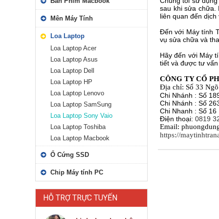
Chúng tôi sử dụng 
Bàn Phím Macbook
sau khi sửa chữa. 
liên quan đến dịch 
Mên Máy Tính
Đến với Máy tính 
Loa Laptop
vụ sửa chữa và tha
Loa Laptop Acer
Hãy đến với Máy tín
Loa Laptop Asus
tiết và được tư vấn
Loa Laptop Dell
CÔNG TY CỔ P
Loa Laptop HP
Địa chỉ: Số 33 Ng
Loa Laptop Lenovo
Chi Nhánh : Số 18
Chi Nhánh : Số 26
Loa Laptop SamSung
Chi Nhanh : Số 16
Loa Laptop Sony Vaio
Điện thoại:
0819 3
Email:
phuongdun
Loa Laptop Toshiba
https://maytinhtra
Loa Laptop Macbook
Ổ Cứng SSD
Chip Máy tính PC
HỖ TRỢ TRỰC TUYẾN