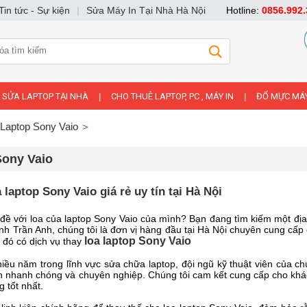
Tin tức - Sự kiện
|
Sửa Máy In Tại Nhà Hà Nội
Hotline:
0856.992.
SỬA LAPTOP TẠI NHÀ
CHO THUÊ LAPTOP, PC , MÁY IN
ĐỔ MỰC MÁY
|
|
 Laptop Sony Vaio
Sony Vaio
a laptop Sony Vaio giá rẻ uy tín tại Hà Nội
ề với loa của laptop Sony Vaio của mình? Bạn đang tìm kiếm một địa c
nh Trần Anh, chúng tôi là đơn vị hàng đầu tại Hà Nội chuyên cung cấp 
loa laptop Sony Vaio
g đó có dịch vụ thay
iều năm trong lĩnh vực sửa chữa laptop, đội ngũ kỹ thuật viên của chú
 nhanh chóng và chuyên nghiệp. Chúng tôi cam kết cung cấp cho khác
 tốt nhất.