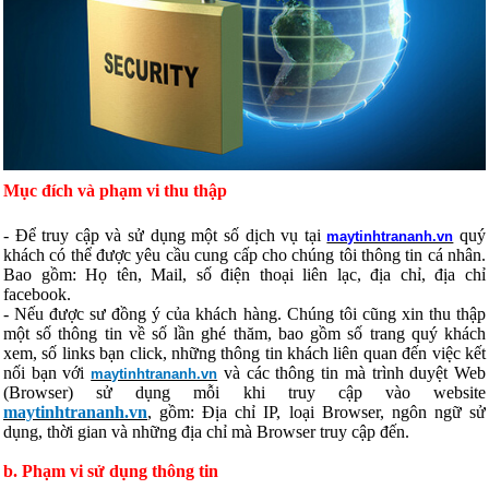
Mục đích và phạm vi thu thập
- Để truy cập và sử dụng một số dịch vụ tại
quý
maytinhtrananh.vn
khách có thể được yêu cầu cung cấp cho chúng tôi thông tin cá nhân.
Bao gồm: Họ tên, Mail, số điện thoại liên lạc, địa chỉ, địa chỉ
facebook.
- Nếu được sư đồng ý của khách hàng. Chúng tôi cũng xin thu thập
một số thông tin về số lần ghé thăm, bao gồm số trang quý khách
xem, số links bạn click, những thông tin khách liên quan đến việc kết
nối bạn với
và các thông tin mà trình duyệt Web
maytinhtrananh.vn
(Browser) sử dụng mỗi khi truy cập vào website
maytinhtrananh.vn
, gồm: Địa chỉ IP, loại Browser, ngôn ngữ sử
dụng, thời gian và những địa chỉ mà Browser truy cập đến.
b. Phạm vi sử dụng thông tin