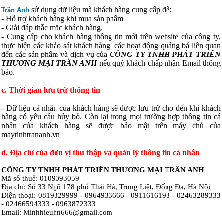
sử dụng dữ liệu mà khách hàng cung cấp để:
Trần Anh
- Hỗ trợ khách hàng khi mua sản phẩm
- Giải đáp thắc mắc khách hàng.
- Cung cấp cho khách hàng thông tin mới trên website của công ty,
thực hiện các khảo sát khách hàng, các hoạt động quảng bá liên quan
đến các sản phẩm và dịch vụ của
CÔNG TY TNHH PHÁT TRIỂN
THƯƠNG MẠI TRẦN ANH
nếu quý khách chấp nhận Email thông
báo.
c. Thời gian lưu trữ thông tin
- Dữ liệu cá nhân của khách hàng sẽ được lưu trữ cho đến khi khách
hàng có yêu cầu hủy bỏ. Còn lại trong mọi trường hợp thông tin cá
nhân của khách hàng sẽ được bảo mật trên máy chủ của
maytinhtrananh.vn
d. Địa chỉ của đơn vị thu thập và quản lý thông tin cá nhân
CÔNG TY TNHH PHÁT TRIỂN THƯƠNG MẠI TRẦN ANH
Mã số thuế: 0109093059
Địa chỉ: Số 33 Ngõ 178 phố Thái Hà, Trung Liệt, Đống Đa, Hà Nội
Điện thoại: 0819329999 - 0964933666 - 0911616193 - 02463289333
- 02466594333 - 0963872333
Email:
Minhhieuhn666@gmail.com