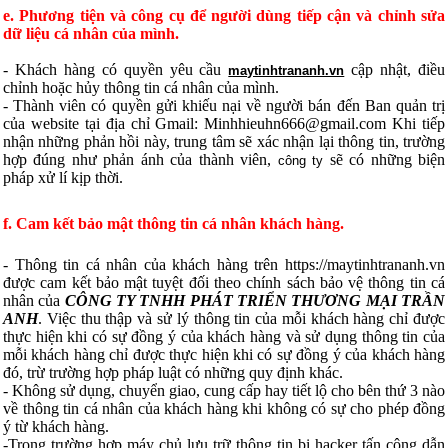
e. Phương tiện và công cụ để người dùng tiếp cận và chỉnh sửa
dữ liệu cá nhân của mình.
- Khách hàng có quyền yêu cầu
cập nhật, điều
maytinhtrananh.vn
chỉnh hoặc hủy thông tin cá nhân của mình.
- Thành viên có quyền gửi khiếu nại về người bán đến Ban quản trị
của website tại địa chỉ Gmail:
Minhhieuhn666@gmail.com
Khi tiếp
nhận những phản hồi này, trung tâm
sẽ xác nhận lại thông tin, trường
hợp đúng như phản ánh của thành viên,
sẽ có những biện
công ty
pháp xử lí kịp thời.
f. Cam kết bảo mật thông tin cá nhân khách hàng.
- Thông tin cá nhân của khách hàng trên https://maytinhtrananh.vn
được
cam kết bảo mật tuyệt đối theo chính sách bảo vệ thông tin cá
nhân của
CÔNG TY TNHH PHÁT TRIỂN THƯƠNG MẠI TRẦN
ANH
. Việc thu thập và sử lý thông tin của mỗi khách hàng chỉ được
thực hiện khi có sự đồng ý của khách hàng và sử dụng thông tin của
mỗi khách hàng chỉ được thực hiện khi có sự đồng ý của khách hàng
đó, trừ trường hợp pháp luật có những quy định khác.
- Không sử dụng, chuyển giao, cung cấp hay tiết lộ cho bên thứ 3 nào
về thông tin cá nhân của khách hàng khi không có sự cho phép đồng
ý từ khách hàng.
-Trong trường hợp máy chủ lưu trữ thông tin bị hacker tấn công dẫn