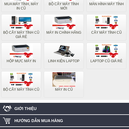
MUA MÁY TÍNH, MÁY
BỘ CÂY MÁY TÍNH
MÀN HÌNH MÁY TÍNH
IN CŨ
MỚI
BỘ CÂY MÁY TÍNH CŨ
MÁY IN CHÍNH HÃNG
CÂY MÁY TÍNH CŨ
GIÁ RẺ
HỘP MỰC MÁY IN
LINH KIỆN LAPTOP
LAPTOP CŨ GIÁ RẺ
BỘ CÂY MÁY TÍNH CŨ
MÁY IN CŨ
GIỚI THIỆU
HƯỚNG DẪN MUA HÀNG