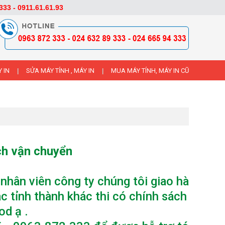
333 - 0911.61.61.93
 IN
SỬA MÁY TÍNH , MÁY IN
MUA MÁY TÍNH, MÁY IN CŨ
|
|
ch vận chuyển
hân viên công ty chúng tôi giao hàng tại 
c tỉnh thành khác thi có chính sách giao n
od ạ .