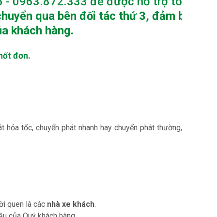
 - 0963.872.333 để được hỗ trợ tót nhất
huyển qua bên đối tác thứ 3, đảm bảo các
ủa khách hàng.
hốt đơn.
t hỏa tốc, chuyển phát nhanh hay chuyển phát thường,
ời quen là các
nhà xe khách
.
ầu của Quý khách hàng.