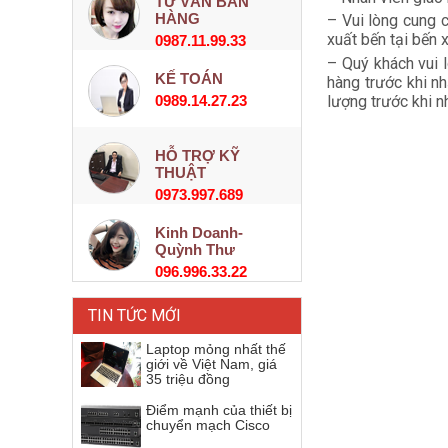
TƯ VẤN BÁN
HÀNG
– Vui lòng cung 
xuất bến tại bến 
0987.11.99.33
– Quý khách vui 
KẾ TOÁN
hàng trước khi n
0989.14.27.23
lượng trước khi n
HỖ TRỢ KỸ
THUẬT
0973.997.689
Kinh Doanh-
Quỳnh Thư
096.996.33.22
TIN TỨC MỚI
Laptop mỏng nhất thế
giới về Việt Nam, giá
35 triệu đồng
Điểm mạnh của thiết bị
chuyển mạch Cisco