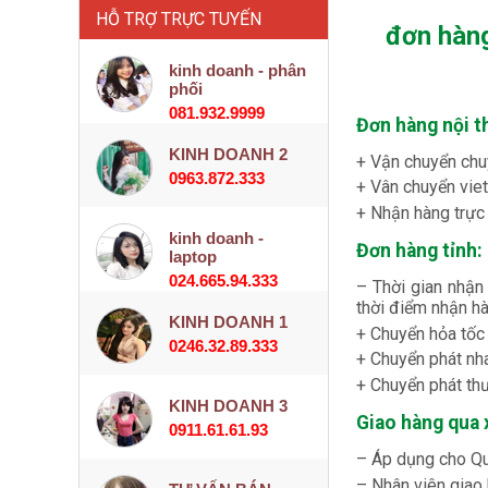
HỖ TRỢ TRỰC TUYẾN
đơn hàng
kinh doanh - phân
phối
081.932.9999
Đơn hàng nội t
KINH DOANH 2
+ Vận chuyển chuy
0963.872.333
+ Vân chuyển viet
+ Nhận hàng trực 
kinh doanh -
Đơn hàng tỉnh:
laptop
024.665.94.333
– Thời gian nhận
thời điểm nhận hà
KINH DOANH 1
+ Chuyển hỏa tốc 
0246.32.89.333
+ Chuyển phát nha
+ Chuyển phát th
KINH DOANH 3
Giao hàng qua x
0911.61.61.93
– Áp dụng cho Quý
– Nhân viên giao