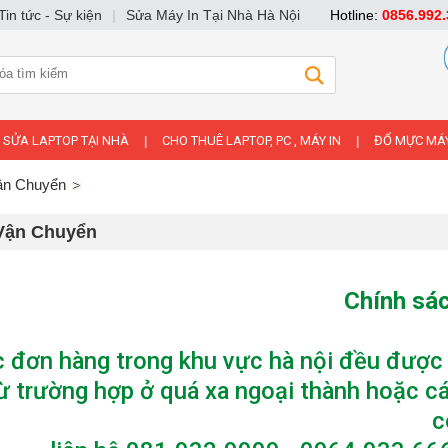
Tin tức - Sự kiện
|
Sửa Máy In Tại Nhà Hà Nội
Hotline:
0856.992.
SỬA LAPTOP TẠI NHÀ
CHO THUÊ LAPTOP, PC , MÁY IN
ĐỔ MỰC MÁY
|
|
ận Chuyển
Vận Chuyển
Chính sá
c đơn hàng trong khu vực hà nội đều được n
ừ trường hợp ở quá xa ngoại thành hoặc cá
c