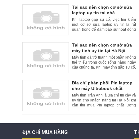
Tại sao nên chọn cơ sở sửa
laptop uy tín tại nhà
Khi laptop gặp sự cố, việc tìm kiếm
một cơ sở sửa laptop uy tín là rất
quan trọng để đảm bảo sự hoạt động
liên tục và đáng tin cậy của thiết bị
của bạn. Tuy nhiên, để tăng thêm sự
tiện lợi cho khách hàng, nhiều cơ sở
Tại sao nên chọn cơ sở sửa
sửa laptop uy tín đã cung cấp dịch vụ
máy tính uy tín tại Hà Nội
sửa chữa tại nhà. Trong bài viết này,
Máy tính đã trở thành một phần không
chúng
thể thiếu trong cuộc sống hàng ngày
của chúng ta. Khi máy tính gặp sự cố,
việc tìm kiếm một cơ sở sửa máy tính
uy tín là rất quan trọng. Tại Hà Nội, có
nhiều cơ sở sửa máy tính uy tín và
Địa chỉ phân phối Pin laptop
chất lượng. Trong bài viết này, chúng
cho máy Ultrabook chất
tôi xin giới thiệu lý do nên chọn cơ
lượng cao và uy tín tại Hà Nội
Máy tính Trần Anh là địa chỉ tin cậy và
uy tín cho khách hàng tại Hà Nội khi
cần tìm mua Pin laptop chất lượng
cao cho máy Ultrabook. Với kinh
nghiệm nhiều năm trong lĩnh vực bán
hàng và sửa chữa laptop, Máy tính
Trần Anh cam kết cung cấp đến
khách hàng những sản phẩm Pin
ĐỊA CHỈ MUA HÀNG
T
laptop chất lượng tốt nhất,