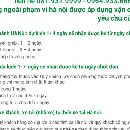
liên hệ 081.932.9999 - 0964.933.666
 ngoài phạm vi hà nội được áp dụng vận c
yêu cầu c
hành Hà Nội: dự kiến 1- 4 ngày sẽ nhận được kể từ ngày c
ển grab : 1 – 2 ngày.
tel post : 3 – 4 ngày.
tiếp từ văn phòng.
 dự kiến 1-7 ngày sẽ nhận được kể từ ngày chốt đơn.
 hàng tùy thuộc vào Quý khách lựa chọn phương thức chuyển phá
ng chỉ mang tính chất tham khảo.
trong 1 ngày.
nh từ 2 cho đến 3 ngày.
ường từ 5 cho đến 7 ngày.
e khách, xe tải (nhà xe) tại bến xe tại Hà nội.
 khách hàng có địa chỉ ở các tỉnh xa Hà nội và quý khách có ngư
 hàng sẽ thực hiện gửi hàng qua
nhà xe
theo đúng thông tin yêu c