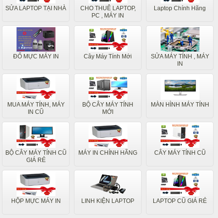
SỬA LAPTOP TẠI NHÀ
CHO THUÊ LAPTOP,
Laptop Chính Hãng
PC , MÁY IN
ĐỔ MỰC MÁY IN
Cây Máy Tính Mới
SỬA MÁY TÍNH , MÁY
IN
MUA MÁY TÍNH, MÁY
BỘ CÂY MÁY TÍNH
MÀN HÌNH MÁY TÍNH
IN CŨ
MỚI
BỘ CÂY MÁY TÍNH CŨ
MÁY IN CHÍNH HÃNG
CÂY MÁY TÍNH CŨ
GIÁ RẺ
HỘP MỰC MÁY IN
LINH KIỆN LAPTOP
LAPTOP CŨ GIÁ RẺ