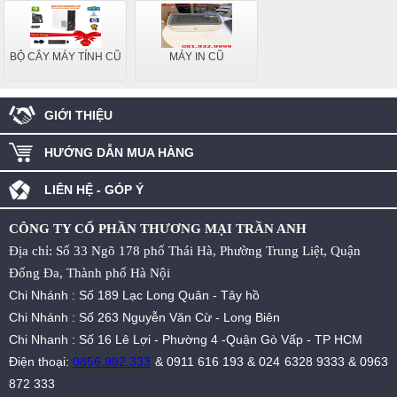
BỘ CÂY MÁY TÍNH CŨ
MÁY IN CŨ
GIỚI THIỆU
HƯỚNG DẪN MUA HÀNG
LIÊN HỆ - GÓP Ý
CÔNG TY CỔ PHẦN THƯƠNG MẠI TRẦN ANH
Địa chỉ: Số 33 Ngõ 178 phố Thái Hà, Phường Trung Liệt, Quận
Đống Đa, Thành phố Hà Nội
Chi Nhánh : Số 189 Lạc Long Quân - Tây hồ
Chi Nhánh : Số 263 Nguyễn Văn Cừ - Long Biên
Chi Nhanh : Số 16 Lê Lợi - Phường 4 -Quận Gò Vấp - TP HCM
Điện thoại:
0856.992.333
&
0911 616 193
&
024 6328 9333
&
0963
872 333