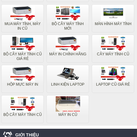
MUA MÁY TÍNH, MÁY
BỘ CÂY MÁY TÍNH
MÀN HÌNH MÁY TÍNH
IN CŨ
MỚI
BỘ CÂY MÁY TÍNH CŨ
MÁY IN CHÍNH HÃNG
CÂY MÁY TÍNH CŨ
GIÁ RẺ
HỘP MỰC MÁY IN
LINH KIỆN LAPTOP
LAPTOP CŨ GIÁ RẺ
BỘ CÂY MÁY TÍNH CŨ
MÁY IN CŨ
GIỚI THIỆU