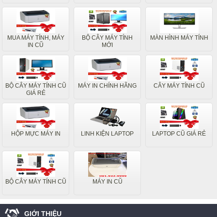
MUA MÁY TÍNH, MÁY
BỘ CÂY MÁY TÍNH
MÀN HÌNH MÁY TÍNH
IN CŨ
MỚI
BỘ CÂY MÁY TÍNH CŨ
MÁY IN CHÍNH HÃNG
CÂY MÁY TÍNH CŨ
GIÁ RẺ
HỘP MỰC MÁY IN
LINH KIỆN LAPTOP
LAPTOP CŨ GIÁ RẺ
BỘ CÂY MÁY TÍNH CŨ
MÁY IN CŨ
GIỚI THIỆU