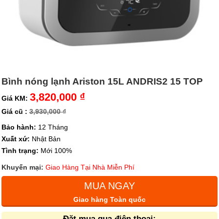
Bình nóng lạnh Ariston 15L ANDRIS2 15 TOP
3,820,000 ₫
Giá KM:
Giá cũ :
3,930,000 ₫
Bảo hành:
12 Tháng
Xuất xứ:
Nhật Bản
Tình trạng:
Mới 100%
Khuyến mại:
Giao Hàng Tại Nhà Miễn Phí
MUA NGAY
Giao hàng Toàn quốc
Đặt mua qua điện thoại: