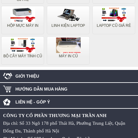
HỘP MỰC MÁY IN
LINH KIỆN LAPTOP
LAPTOP CŨ GIÁ RẺ
BỘ CÂY MÁY TÍNH CŨ
MÁY IN CŨ
GIỚI THIỆU
HƯỚNG DẪN MUA HÀNG
LIÊN HỆ - GÓP Ý
CÔNG TY CỔ PHẦN THƯƠNG MẠI TRẦN ANH
Địa chỉ: Số 33 Ngõ 178 phố Thái Hà, Phường Trung Liệt, Quận
Đống Đa, Thành phố Hà Nội