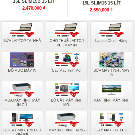
15L SLIM15B 15 LÍT
15L SLIM15 15 LÍT
2,470,000 ₫
2,650,000 ₫
SỬA LAPTOP TẠI NHÀ
CHO THUÊ LAPTOP,
Laptop Chính Hãng
PC , MÁY IN
ĐỔ MỰC MÁY IN
Cây Máy Tính Mới
SỬA MÁY TÍNH , MÁY
IN
MUA MÁY TÍNH, MÁY
BỘ CÂY MÁY TÍNH
MÀN HÌNH MÁY TÍNH
IN CŨ
MỚI
BỘ CÂY MÁY TÍNH CŨ
MÁY IN CHÍNH HÃNG
CÂY MÁY TÍNH CŨ
GIÁ RẺ