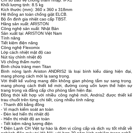
Chỉ số bảo vệ chống thâm nhập: IPX1
Khối lượng tịnh: 8.5 kg
Kích thước (mm): 360 x 360 x 318mm
Hệ thống an toàn chống giật ELCB.
Bộ ổn định gia nhiệt cao cấp TBST.
Hãng sản xuất: ARISTON
Công nghệ sản xuất: Nhật Bản
Sản xuất tại: ARISTON Việt Nam
Tính năng
Tiết kiệm điện năng
Công nghệ Flexomix
Lớp cách nhiệt mật độ cao
Nút tùy chỉnh nhiệt độ
Vỏ chống thấm nước
Bình chứa tráng men Titan
Bình nóng lạnh Ariston ANDRIS2 là loại bình kiểu dáng hiện đại,
mang phong cách mới lạ sang trọng.
Với thiết kế vuông mang đến không gian phòng tắm sự sang trọng.
mang phong cách thiết kế mới, đường cong uốn lượn thể hiện sự
trang trọng và đẳng cấp cho phòng tắm hiện đại.
Đồng thời kết hợp với nhiều công nghệ mới, Andris2 được thiết kế
trau chuốt trên từng chi tiết, cùng nhiều tính năng:
- Thanh đốt bằng đồng
- Vi mạch kiểm soát an toàn
- Đèn led hiển thị nhiệt độ
- Hiển thị nhiệt độ an toàn
- Tiết kiệm năng lượng điện
* Điện Lạnh CH Việt tự hào là đơn vị cũng cấp và dịch vụ tốt nhất về