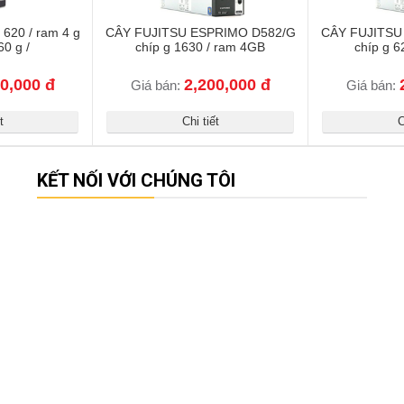
 620 / ram 4 g
CÂY FUJITSU ESPRIMO D582/G
CÂY FUJITSU
60 g /
chíp g 1630 / ram 4GB
chíp g 6
0,000 đ
2,200,000 đ
Giá bán:
Giá bán:
t
Chi tiết
C
KẾT NỐI VỚI CHÚNG TÔI