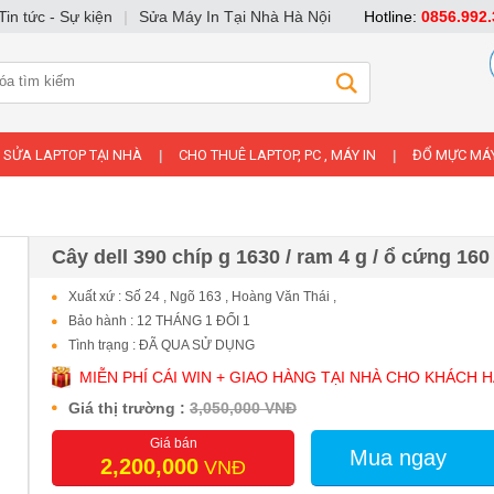
Tin tức - Sự kiện
|
Sửa Máy In Tại Nhà Hà Nội
Hotline:
0856.992.
SỬA LAPTOP TẠI NHÀ
CHO THUÊ LAPTOP, PC , MÁY IN
ĐỔ MỰC MÁY
|
|
Cây dell 390 chíp g 1630 / ram 4 g / ổ cứng 160
Xuất xứ : Số 24 , Ngõ 163 , Hoàng Văn Thái ,
Bảo hành : 12 THÁNG 1 ĐỔI 1
Tình trạng : ĐÃ QUA SỬ DỤNG
MIỄN PHÍ CÁI WIN + GIAO HÀNG TẠI NHÀ CHO KHÁCH 
Giá thị trường :
3,050,000 VNĐ
Giá bán
Mua ngay
2,200,000
VNĐ