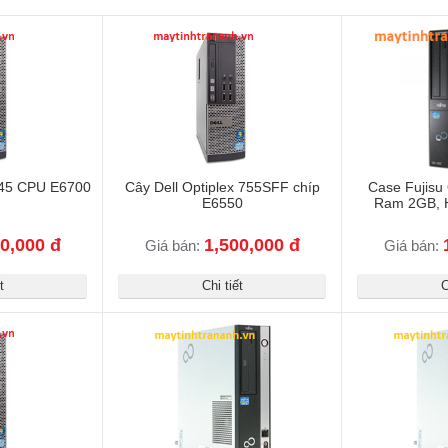
 745 CPU E6700
Cây Dell Optiplex 755SFF chíp
Case Fujisu
E6550
Ram 2GB, 
0,000 đ
1,500,000 đ
Giá bán:
Giá bán:
t
Chi tiết
C