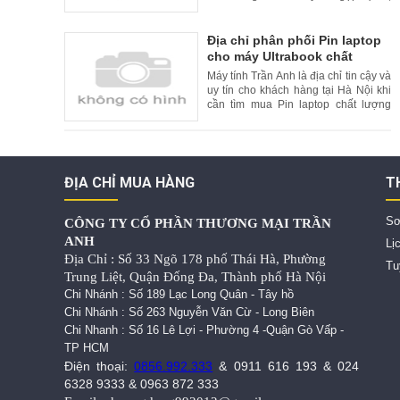
việc tìm kiếm một cơ sở sửa máy tính
uy tín là rất quan trọng. Tại Hà Nội, có
nhiều cơ sở sửa máy tính uy tín và
Địa chỉ phân phối Pin laptop
chất lượng. Trong bài viết này, chúng
cho máy Ultrabook chất
tôi xin giới thiệu lý do nên chọn cơ
lượng cao và uy tín tại Hà Nội
Máy tính Trần Anh là địa chỉ tin cậy và
uy tín cho khách hàng tại Hà Nội khi
cần tìm mua Pin laptop chất lượng
cao cho máy Ultrabook. Với kinh
nghiệm nhiều năm trong lĩnh vực bán
hàng và sửa chữa laptop, Máy tính
Trần Anh cam kết cung cấp đến
khách hàng những sản phẩm Pin
ĐỊA CHỈ MUA HÀNG
T
laptop chất lượng tốt nhất,
Sơ
CÔNG TY CỔ PHẦN THƯƠNG MẠI TRẦN
ANH
Lị
Địa Chỉ : Số 33 Ngõ 178 phố Thái Hà, Phường
Tu
Trung Liệt, Quận Đống Đa, Thành phố Hà Nội
Chi Nhánh : Số 189 Lạc Long Quân - Tây hồ
Chi Nhánh : Số 263 Nguyễn Văn Cừ - Long Biên
Chi Nhanh : Số 16 Lê Lợi - Phường 4 -Quận Gò Vấp -
TP HCM
Điện thoại:
0856.992.333
&
0911 616 193
&
024
6328 9333
&
0963 872 333