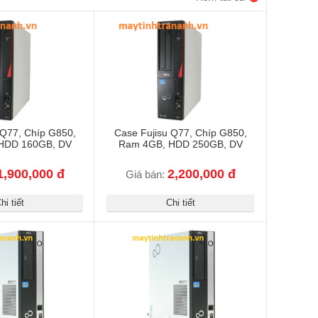
 Q77, Chíp G850,
Case Fujisu Q77, Chíp G850,
HDD 160GB, DV
Ram 4GB, HDD 250GB, DV
1,900,000 đ
2,200,000 đ
Giá bán:
hi tiết
Chi tiết