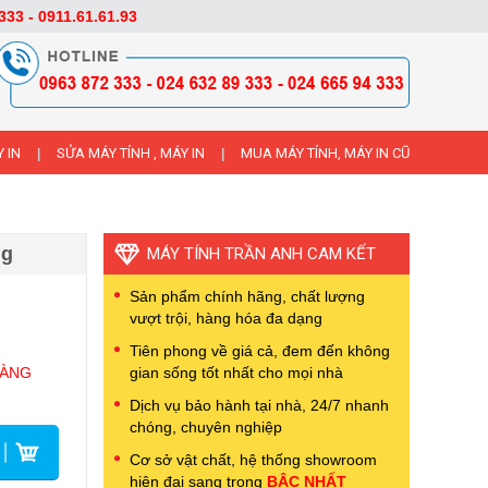
333 - 0911.61.61.93
 IN
SỬA MÁY TÍNH , MÁY IN
MUA MÁY TÍNH, MÁY IN CŨ
|
|
 g
MÁY TÍNH TRẦN ANH CAM KẾT
Sản phẩm chính hãng, chất lượng
vượt trội, hàng hóa đa dạng
Tiên phong về giá cả, đem đến không
HÀNG
gian sống tốt nhất cho mọi nhà
Dịch vụ bảo hành tại nhà, 24/7 nhanh
chóng, chuyên nghiệp
Cơ sở vật chất, hệ thống showroom
hiện đại sang trọng
BẬC NHẤT