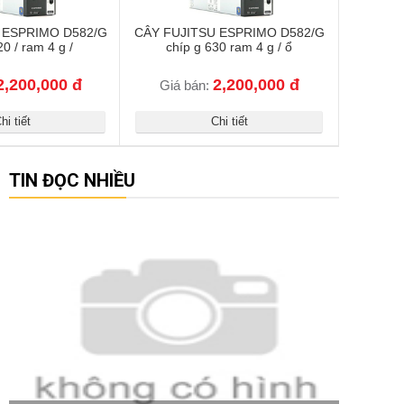
 ESPRIMO D582/G
CÂY FUJITSU ESPRIMO D582/G
20 / ram 4 g /
chíp g 630 ram 4 g / ổ
2,200,000 đ
2,200,000 đ
Giá bán:
hi tiết
Chi tiết
TIN ĐỌC NHIỀU