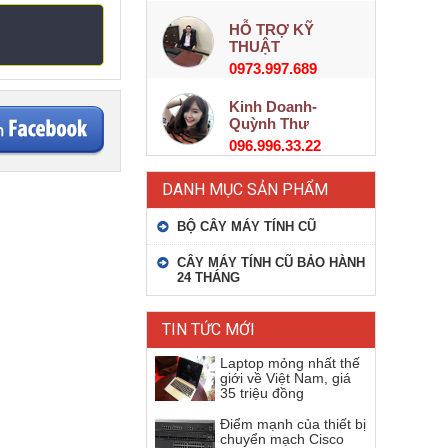
HỖ TRỢ KỸ
THUẬT
0973.997.689
Kinh Doanh-
Quỳnh Thư
096.996.33.22
DANH MỤC SẢN PHẨM
BỘ CÂY MÁY TÍNH CŨ
CÂY MÁY TÍNH CŨ BẢO HÀNH
24 THÁNG
TIN TỨC MỚI
Laptop mỏng nhất thế
giới về Việt Nam, giá
35 triệu đồng
Điểm mạnh của thiết bị
chuyển mạch Cisco