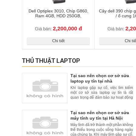
Dell Optiplex 3010, Chíp G860,
Cây dell 390 chíp g
Ram 4GB, HDD 250GB,
/ ổ cưng 1
2,200,000 đ
2,20
Giá bán:
Giá bán:
Chi tiết
Chi tiế
THỦ THUẬT LAPTOP
Tại sao nên chọn cơ sở sửa
laptop uy tín tại nhà
Khi laptop gặp sự cố, việc tìm kiếm
một cơ sở sửa laptop uy tín là rất
quan trọng để đảm bảo sự hoạt động
liên tục và đáng tin cậy của thiết bị
của bạn. Tuy nhiên, để tăng thêm sự
tiện lợi cho khách hàng, nhiều cơ sở
Tại sao nên chọn cơ sở sửa
sửa laptop uy tín đã cung cấp dịch vụ
máy tính uy tín tại Hà Nội
sửa chữa tại nhà. Trong bài viết này,
Máy tính đã trở thành một phần không
chúng
thể thiếu trong cuộc sống hàng ngày
của chúng ta. Khi máy tính gặp sự cố,