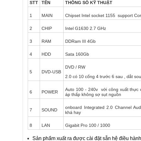
STT
TÊN
THÔNG SỐ KỸ THUẬT
1
MAIN
Chipset Intel socket 1155 support Cor
2
CHIP
Intel G1630 2.7 GHz
3
RAM
DDRam III 4Gb
4
HDD
Sata 160Gb
DVD / RW
5
DVD-USB
2.0 có 10 cổng 4 trước 6 sau , dắt s
Auto 100 - 240v với công xuất thực 
6
POWER
áp thấp không sợ sụt nguồn
onboard Integrated 2.0 Channel Aud
7
SOUND
khá hay
8
LAN
Gigabit Pro 100 / 1000
Sản phẩm xuất ra được cài đặt sẵn hệ điều hà