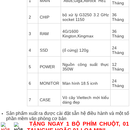
1
MAIN
Asus,Giga,Asrock H81
Tháng
bộ xử lý G3250 3.2 GHz
36
2
CHIP
socket 1150
Tháng
4G/1600
36
3
RAM
Kington,Kingmax
Tháng
24
4
SSD
(ổ cứng) 120g
Tháng
Nguồn công suất thực
12
5
POWER
350W
Tháng
24
6
MONITOR
Màn hình 18.5 icnh
Tháng
Vỏ cây Viettech mới kiểu
7
CASE
dáng đẹp
Sản phẩm xuất ra được cài đặt sẵn hệ điều hành và một số
phần mềm văn phòng cơ bản
TẶNG NGAY 1 BỘ PHÍM CHUỘT, 01