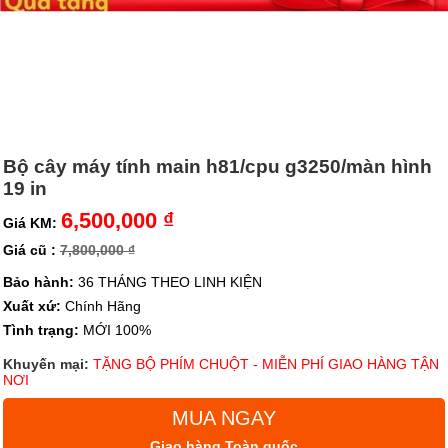
Bộ cây máy tính main h81/cpu g3250/màn hình
19 in
6,500,000 ₫
Giá KM:
Giá cũ :
7,800,000 ₫
Bảo hành:
36 THÁNG THEO LINH KIỆN
Xuất xứ:
Chính Hãng
Tình trạng:
MỚI 100%
Khuyến mại:
TẶNG BỘ PHÍM CHUỘT - MIỄN PHÍ GIAO HÀNG TẬN
NƠI
MUA NGAY
Giao hàng Toàn quốc