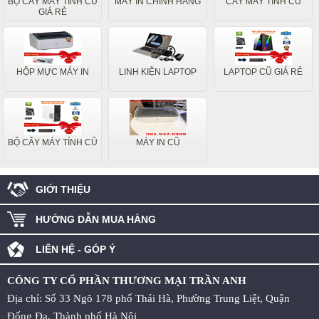
BỘ CÂY MÁY TÍNH CŨ
MÁY IN CHÍNH HÃNG
CÂY MÁY TÍNH CŨ
GIÁ RẺ
HỘP MỰC MÁY IN
LINH KIỆN LAPTOP
LAPTOP CŨ GIÁ RẺ
BỘ CÂY MÁY TÍNH CŨ
MÁY IN CŨ
GIỚI THIỆU
HƯỚNG DẪN MUA HÀNG
LIÊN HỆ - GÓP Ý
CÔNG TY CỔ PHẦN THƯƠNG MẠI TRẦN ANH
Địa chỉ: Số 33 Ngõ 178 phố Thái Hà, Phường Trung Liệt, Quận
Đống Đa, Thành phố Hà Nội