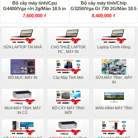
Bộ cây máy tính/Cpu
Bộ cây máy tính/Chíp
G4400/Vga rời 2g/Màn 18.5 in
G3250/Vga Gt 730 2G/Màn 18.5
7,600,000 ₫
8,400,000 ₫
SỬA LAPTOP TẠI NHÀ
CHO THUÊ LAPTOP,
Laptop Chính Hãng
PC , MÁY IN
ĐỔ MỰC MÁY IN
Cây Máy Tính Mới
SỬA MÁY TÍNH , MÁY
IN
MUA MÁY TÍNH, MÁY
BỘ CÂY MÁY TÍNH
MÀN HÌNH MÁY TÍNH
IN CŨ
MỚI