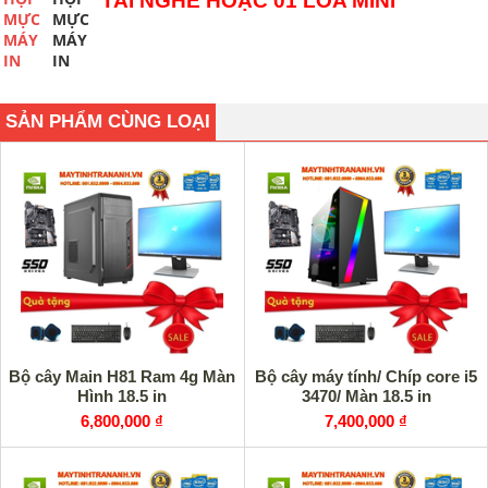
TAI NGHE HOẶC 01 LOA MINI
SẢN PHẨM CÙNG LOẠI
Bộ cây Main H81 Ram 4g Màn
Bộ cây máy tính/ Chíp core i5
Hình 18.5 in
3470/ Màn 18.5 in
6,800,000 ₫
7,400,000 ₫