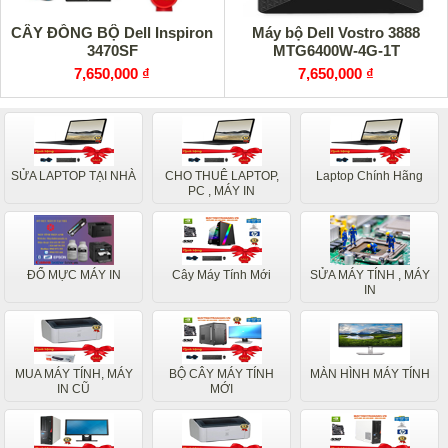
CÂY ĐỒNG BỘ Dell Inspiron
Máy bộ Dell Vostro 3888
3470SF
MTG6400W-4G-1T
7,650,000 ₫
7,650,000 ₫
SỬA LAPTOP TẠI NHÀ
CHO THUÊ LAPTOP,
Laptop Chính Hãng
PC , MÁY IN
ĐỔ MỰC MÁY IN
Cây Máy Tính Mới
SỬA MÁY TÍNH , MÁY
IN
MUA MÁY TÍNH, MÁY
BỘ CÂY MÁY TÍNH
MÀN HÌNH MÁY TÍNH
IN CŨ
MỚI