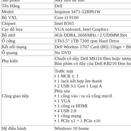
Sản phẩm
Máy tính để bàn
Tên Hãng
Dell
Model
Inspiron 3471-52RP01W
Bộ VXL
Core i3 9100
Chipset
Intel B365
Cạc đồ họa
VGA onboard, Intel Graphics
Bộ nhớ
4Gb DDR4, 2666MHz / 2 UDIMM Slot
Ổ cứng
1Tb3.5" 1TB 7200 rpm Hard Drive
Kết nối mạng
Dell Wireless 1707 Card (802.11bgn + Bl
Ổ quang
No DVD
Chuột có dây Dell MS116 Đen hoặc tươn
Phụ kiện
Bàn phím có dây của Dell KB216 Đen h
Trước mặt
• 1 MCR 1: 1
• 1 Jack kết hợp âm thanh
• 2 USB 3.1 Gen 1 Loại A
Phía sau
Cổng giao tiếp
• 1 cổng vào / ra và cổng micrô
• 1 VGA
• 1 cổng ra HDMI
• 4 USB 2.0
• 1 cổng mạng
• 1 PCIe x1 + 1 PCIe x16
Hệ điều hành
Windows 10 home