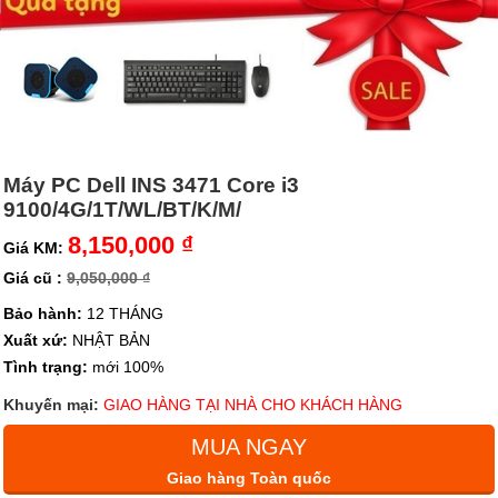
Máy PC Dell INS 3471 Core i3
9100/4G/1T/WL/BT/K/M/
8,150,000 ₫
Giá KM:
Giá cũ :
9,050,000 ₫
Bảo hành:
12 THÁNG
Xuất xứ:
NHẬT BẢN
Tình trạng:
mới 100%
Khuyến mại:
GIAO HÀNG TẠI NHÀ CHO KHÁCH HÀNG
MUA NGAY
Giao hàng Toàn quốc