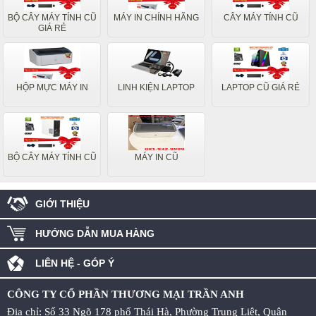
BỘ CÂY MÁY TÍNH CŨ
MÁY IN CHÍNH HÃNG
CÂY MÁY TÍNH CŨ
GIÁ RẺ
HỘP MỰC MÁY IN
LINH KIỆN LAPTOP
LAPTOP CŨ GIÁ RẺ
BỘ CÂY MÁY TÍNH CŨ
MÁY IN CŨ
GIỚI THIỆU
HƯỚNG DẪN MUA HÀNG
LIÊN HỆ - GÓP Ý
CÔNG TY CỔ PHẦN THƯƠNG MẠI TRẦN ANH
Địa chỉ: Số 33 Ngõ 178 phố Thái Hà, Phường Trung Liệt, Quận