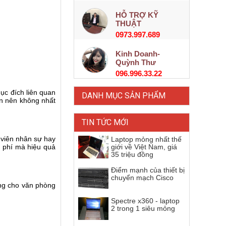
HỖ TRỢ KỸ
THUẬT
0973.997.689
Kinh Doanh-
Quỳnh Thư
096.996.33.22
ục đích liên quan
DANH MỤC SẢN PHẨM
n nên không nhất
TIN TỨC MỚI
n viên nhân sự hay
Laptop mỏng nhất thế
i phí mà hiệu quả
giới về Việt Nam, giá
35 triệu đồng
Điểm mạnh của thiết bị
chuyển mạch Cisco
êng cho văn phòng
Spectre x360 - laptop
2 trong 1 siêu mỏng