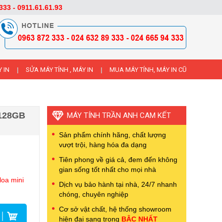
333 - 0911.61.61.93
 IN
SỬA MÁY TÍNH , MÁY IN
MUA MÁY TÍNH, MÁY IN CŨ
|
|
/128GB
MÁY TÍNH TRẦN ANH CAM KẾT
Sản phẩm chính hãng, chất lượng
vượt trội, hàng hóa đa dạng
Tiên phong về giá cả, đem đến không
gian sống tốt nhất cho mọi nhà
loa mini
Dịch vụ bảo hành tại nhà, 24/7 nhanh
chóng, chuyên nghiệp
Cơ sở vật chất, hệ thống showroom
hiện đại sang trọng
BẬC NHẤT