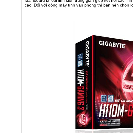
Mainboard là loại linh kiện trung gian giúp kết nối các li
cao. Đối với dòng máy tính văn phòng thì bạn nên chọn l