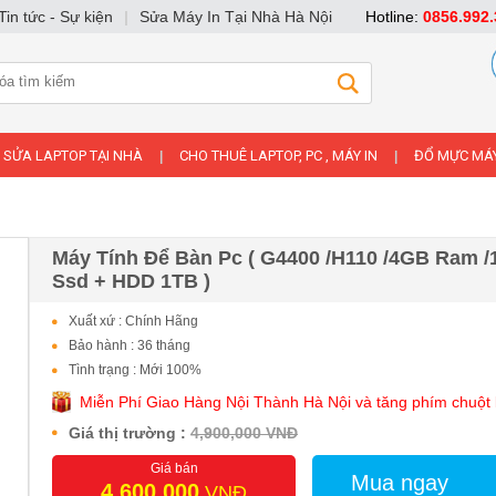
Tin tức - Sự kiện
|
Sửa Máy In Tại Nhà Hà Nội
Hotline:
0856.992.
SỬA LAPTOP TẠI NHÀ
CHO THUÊ LAPTOP, PC , MÁY IN
ĐỔ MỰC MÁY
|
|
Máy Tính Để Bàn Pc ( G4400 /H110 /4GB Ram 
Ssd + HDD 1TB )
Xuất xứ : Chính Hãng
Bảo hành : 36 tháng
Tình trạng : Mới 100%
Miễn Phí Giao Hàng Nội Thành Hà Nội và tăng phím chuột 
Giá thị trường :
4,900,000 VNĐ
Giá bán
Mua ngay
4,600,000
VNĐ