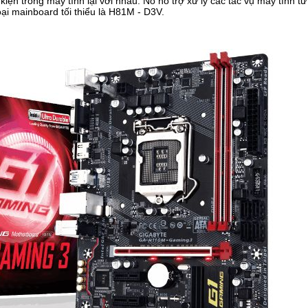
nh kiện trong máy tính lại với nhau. Nó hỗ trợ xử lý các tác vụ máy tính 
oại mainboard tối thiểu là H81M - D3V.