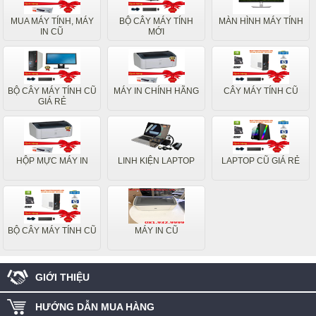
MUA MÁY TÍNH, MÁY
BỘ CÂY MÁY TÍNH
MÀN HÌNH MÁY TÍNH
IN CŨ
MỚI
BỘ CÂY MÁY TÍNH CŨ
MÁY IN CHÍNH HÃNG
CÂY MÁY TÍNH CŨ
GIÁ RẺ
HỘP MỰC MÁY IN
LINH KIỆN LAPTOP
LAPTOP CŨ GIÁ RẺ
BỘ CÂY MÁY TÍNH CŨ
MÁY IN CŨ
GIỚI THIỆU
HƯỚNG DẪN MUA HÀNG