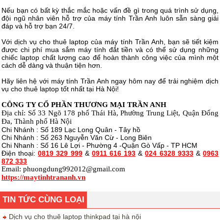
Nếu bạn có bất kỳ thắc mắc hoặc vấn đề gì trong quá trình sử dụng,
đội ngũ nhân viên hỗ trợ của máy tính Trần Anh luôn sẵn sàng giải
đáp và hỗ trợ bạn 24/7.
Với dịch vụ cho thuê laptop của máy tính Trần Anh, bạn sẽ tiết kiệm
được chi phí mua sắm máy tính đắt tiền và có thể sử dụng những
chiếc laptop chất lượng cao để hoàn thành công việc của mình một
cách dễ dàng và thuận tiện hơn.
Hãy liên hệ với máy tính Trần Anh ngay hôm nay để trải nghiệm dịch
vụ cho thuê laptop tốt nhất tại Hà Nội!
CÔNG TY CỔ PHẦN THƯƠNG MẠI TRẦN ANH
Địa chỉ: Số 33 Ngõ 178 phố Thái Hà, Phường Trung Liệt, Quận Đống
Đa, Thành phố Hà Nội
Chi Nhánh : Số 189 Lạc Long Quân - Tây hồ
Chi Nhánh : Số 263 Nguyễn Văn Cừ - Long Biên
Chi Nhanh : Số 16 Lê Lợi - Phường 4 -Quận Gò Vấp - TP HCM
Điện thoại:
0819 329 999
&
0911 616 193
&
024 6328 9333
&
0963
872 333
Email:
phuongdung992012@gmail.com
https://maytinhtrananh.vn
TIN TỨC CÙNG LOẠI
Dịch vụ cho thuê laptop thinkpad tại hà nội