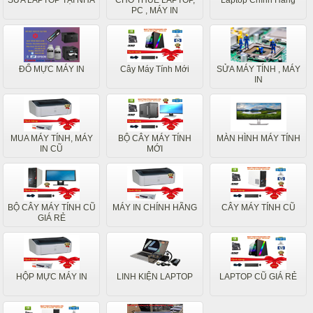
SỬA LAPTOP TẠI NHÀ
CHO THUÊ LAPTOP,
Laptop Chính Hãng
PC , MÁY IN
ĐỔ MỰC MÁY IN
Cây Máy Tính Mới
SỬA MÁY TÍNH , MÁY
IN
MUA MÁY TÍNH, MÁY
BỘ CÂY MÁY TÍNH
MÀN HÌNH MÁY TÍNH
IN CŨ
MỚI
BỘ CÂY MÁY TÍNH CŨ
MÁY IN CHÍNH HÃNG
CÂY MÁY TÍNH CŨ
GIÁ RẺ
HỘP MỰC MÁY IN
LINH KIỆN LAPTOP
LAPTOP CŨ GIÁ RẺ