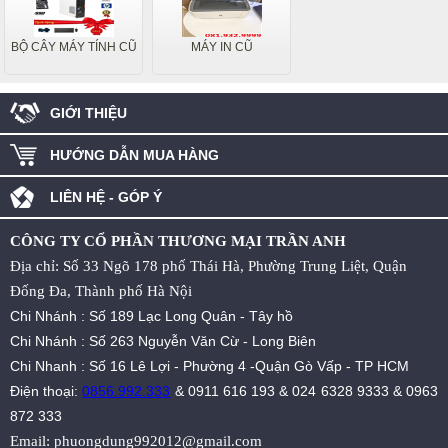
BỘ CÂY MÁY TÍNH CŨ
MÁY IN CŨ
GIỚI THIỆU
HƯỚNG DẪN MUA HÀNG
LIÊN HỆ - GÓP Ý
CÔNG TY CỔ PHẦN THƯƠNG MẠI TRẦN ANH
Địa chỉ: Số 33 Ngõ 178 phố Thái Hà, Phường Trung Liệt, Quận
Đống Đa, Thành phố Hà Nội
Chi Nhánh : Số 189 Lạc Long Quân - Tây hồ
Chi Nhánh : Số 263 Nguyễn Văn Cừ - Long Biên
Chi Nhanh : Số 16 Lê Lợi - Phường 4 -Quận Gò Vấp - TP HCM
Điện thoại:
0856.992.333
&
0911 616 193
&
024 6328 9333
&
0963
872 333
Email:
phuongdung992012@gmail.com