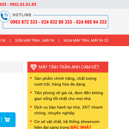
333 - 0911.61.61.93
 IN
SỬA MÁY TÍNH , MÁY IN
MUA MÁY TÍNH, MÁY IN CŨ
|
|
MÁY TÍNH TRẦN ANH CAM KẾT
Sản phẩm chính hãng, chất lượng
vượt trội, hàng hóa đa dạng
Tiên phong về giá cả, đem đến không
gian sống tốt nhất cho mọi nhà
Dịch vụ bảo hành tại nhà, 24/7 nhanh
chóng, chuyên nghiệp
Cơ sở vật chất, hệ thống showroom
hiện đại sang trọng
BẬC NHẤT