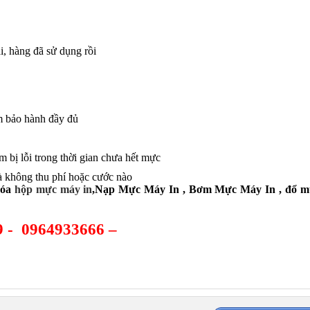
i, hàng đã sử dụng rồi
m bảo hành đầy đủ
 bị lỗi trong thời gian chưa hết mực
à không thu phí hoặc cước nào
hóa
hộp mực máy in
,Nạp Mực Máy In , Bơm Mực Máy In , đổ mự
99 - 0964933666 –