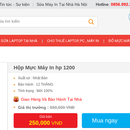
Tin tức - Sự kiện
|
Sửa Máy In Tại Nhà Hà Nội
Hotline:
0856.992.
SỬA LAPTOP TẠI NHÀ
CHO THUÊ LAPTOP, PC , MÁY IN
ĐỔ MỰC MÁY
|
|
Hộp Mực Máy In hp 1200
Xuất xứ : Nhật Bản
Bảo hành : 12 THÁNG
Tình trạng : Mới 100%
Giao Hàng Và Bảo Hành Tại Nhà
Giá thị trường :
650,000 VNĐ
Giá bán
Mua ngay
250,000
VNĐ