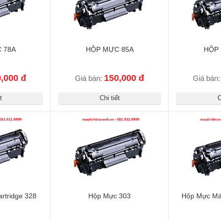
 78A
HỘP MỰC 85A
HỘP 
,000 đ
150,000 đ
Giá bán:
Giá bán
t
Chi tiết
C
rtridge 328
Hộp Mực 303
Hộp Mực Má