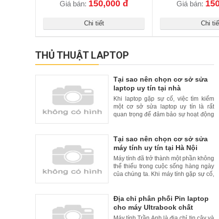
150,000 đ
150
Giá bán:
Giá bán:
Chi tiết
Chi tiế
THỦ THUẬT LAPTOP
Tại sao nên chọn cơ sở sửa
laptop uy tín tại nhà
Khi laptop gặp sự cố, việc tìm kiếm
một cơ sở sửa laptop uy tín là rất
quan trọng để đảm bảo sự hoạt động
liên tục và đáng tin cậy của thiết bị
của bạn. Tuy nhiên, để tăng thêm sự
tiện lợi cho khách hàng, nhiều cơ sở
Tại sao nên chọn cơ sở sửa
sửa laptop uy tín đã cung cấp dịch vụ
máy tính uy tín tại Hà Nội
sửa chữa tại nhà. Trong bài viết này,
Máy tính đã trở thành một phần không
chúng
thể thiếu trong cuộc sống hàng ngày
của chúng ta. Khi máy tính gặp sự cố,
việc tìm kiếm một cơ sở sửa máy tính
uy tín là rất quan trọng. Tại Hà Nội, có
nhiều cơ sở sửa máy tính uy tín và
Địa chỉ phân phối Pin laptop
chất lượng. Trong bài viết này, chúng
cho máy Ultrabook chất
tôi xin giới thiệu lý do nên chọn cơ
lượng cao và uy tín tại Hà Nội
Máy tính Trần Anh là địa chỉ tin cậy và