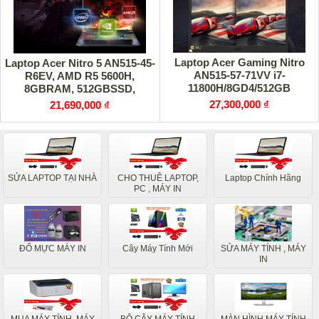
Laptop Acer Gaming Nitro
Laptop Acer Nitro 5 AN515-45-
AN515-57-71VV i7-
R6EV, AMD R5 5600H,
11800H/8GD4/512GB
8GBRAM, 512GBSSD,
SSD_PCIe/15.6FHD/
GFGTX1650 4GB,
27,300,000 ₫
21,690,000 ₫
ĐEN/W11SL/4GD6_RTX3050
15.6FHDIPS144Hz
SỬA LAPTOP TẠI NHÀ
CHO THUÊ LAPTOP,
Laptop Chính Hãng
PC , MÁY IN
ĐỔ MỰC MÁY IN
Cây Máy Tính Mới
SỬA MÁY TÍNH , MÁY
IN