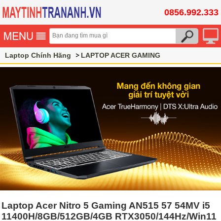
0856.992.333
Laptop Chính Hãng
LAPTOP ACER GAMING
Laptop Acer Nitro 5 Gaming AN515 57 54MV i5
11400H/8GB/512GB/4GB RTX3050/144Hz/Win11