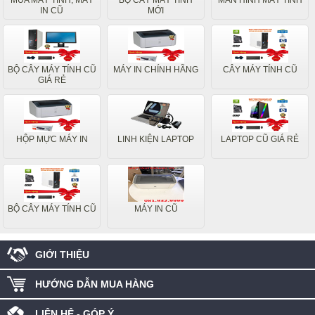
MUA MÁY TÍNH, MÁY
BỘ CÂY MÁY TÍNH
MÀN HÌNH MÁY TÍNH
IN CŨ
MỚI
BỘ CÂY MÁY TÍNH CŨ
MÁY IN CHÍNH HÃNG
CÂY MÁY TÍNH CŨ
GIÁ RẺ
HỘP MỰC MÁY IN
LINH KIỆN LAPTOP
LAPTOP CŨ GIÁ RẺ
BỘ CÂY MÁY TÍNH CŨ
MÁY IN CŨ
GIỚI THIỆU
HƯỚNG DẪN MUA HÀNG
LIÊN HỆ - GÓP Ý