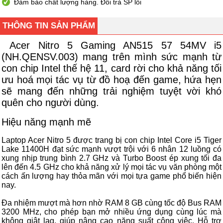
Đảm bảo chất lượng hàng. Đổi trả SP lỗi
THÔNG TIN SẢN PHẨM
Acer Nitro 5 Gaming AN515 57 54MV i5
(NH.QENSV.003) mang trên mình sức mạnh từ
con chip Intel thế hệ 11, card rời cho khả năng tối
ưu hoá mọi tác vụ từ đồ hoạ đến game, hứa hẹn
sẽ mang đến những trải nghiệm tuyệt vời khó
quên cho người dùng.
Hiệu năng mạnh mẽ
Laptop Acer Nitro 5 được trang bị con chip Intel Core i5 Tiger
Lake 11400H đạt sức mạnh vượt trội với 6 nhân 12 luồng có
xung nhịp trung bình 2.7 GHz và Turbo Boost ép xung tối đa
lên đến 4.5 GHz cho khả năng xử lý mọi tác vụ văn phòng một
cách ấn lượng hay thỏa mãn với mọi tựa game phổ biến hiện
nay.
Đa nhiệm mượt mà hơn nhờ RAM 8 GB cùng tốc độ Bus RAM
3200 MHz, cho phép bạn mở nhiều ứng dụng cùng lúc mà
không giật lag, giúp nâng cao năng suất công việc. Hỗ trợ