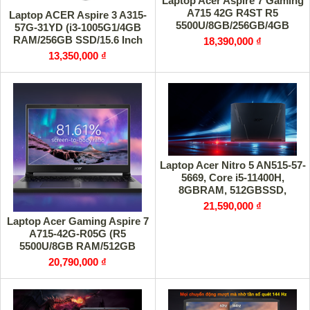
Laptop Acer Aspire 7 Gaming
A715 42G R4ST R5
Laptop ACER Aspire 3 A315-
5500U/8GB/256GB/4GB
57G-31YD (i3-1005G1/4GB
GTX1650/Win10
RAM/256GB SSD/15.6 Inch
18,390,000 ₫
FHD/VGA MX330_2GB/Win10
13,350,000 ₫
Laptop Acer Nitro 5 AN515-57-
5669, Core i5-11400H,
8GBRAM, 512GBSSD,
GFRTX1650 4GB,
21,590,000 ₫
15.6FHDIPS144Hz,
Laptop Acer Gaming Aspire 7
A715-42G-R05G (R5
5500U/8GB RAM/512GB
SSD/15.6 inch FHD
20,790,000 ₫
144Hz/GTX1650 4G