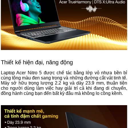
Thiết kế hiện đại, năng động
Laptop Acer Nitro 5 được chế tác bằng lớp vỏ nhựa bền bỉ
cùng tông màu đen sang trọng và những đường cắt vát tinh tế.
Máy sở hữu trọng lượng 2.2 kg và dày 23.9 mm, thuận tiện
cho người dùng làm việc hay giải trí cả khi đang di chuyển,
đồng hành cùng bạn đến bất kỳ đâu mà không lo cồng kềnh.