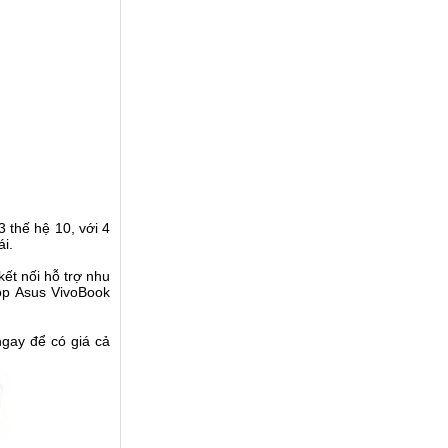
 thế hệ 10, với 4
́i.
t nối hỗ trợ nhu
ptop Asus VivoBook
ngay để có giá cả