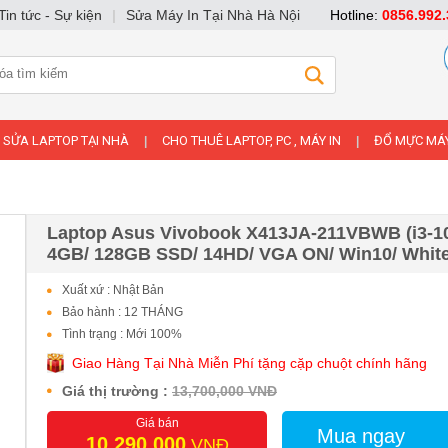
Tin tức - Sự kiện
|
Sửa Máy In Tại Nhà Hà Nội
Hotline:
0856.992.
SỬA LAPTOP TẠI NHÀ
CHO THUÊ LAPTOP, PC , MÁY IN
ĐỔ MỰC MÁY
|
|
Laptop Asus Vivobook X413JA-211VBWB (i3-1
4GB/ 128GB SSD/ 14HD/ VGA ON/ Win10/ White
Xuất xứ : Nhật Bản
Bảo hành : 12 THÁNG
Tình trạng : Mới 100%
Giao Hàng Tại Nhà Miễn Phí tặng cặp chuột chính hãng
Giá thị trường :
13,700,000 VNĐ
Giá bán
Mua ngay
10,290,000
VNĐ