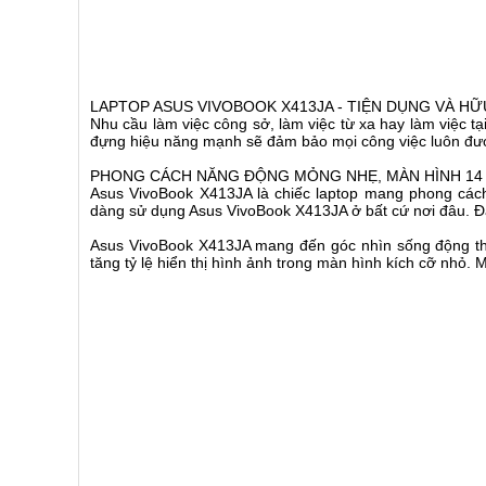
LAPTOP ASUS VIVOBOOK X413JA - TIỆN DỤNG VÀ HỮU 
Nhu cầu làm việc công sở, làm việc từ xa hay làm việc
đựng hiệu năng mạnh sẽ đảm bảo mọi công việc luôn đươ
PHONG CÁCH NĂNG ĐỘNG MỎNG NHẸ, MÀN HÌNH 14
Asus VivoBook X413JA là chiếc laptop mang phong cách nă
dàng sử dụng Asus VivoBook X413JA ở bất cứ nơi đâu. Đặc bi
Asus VivoBook X413JA mang đến góc nhìn sống động thô
tăng tỷ lệ hiển thị hình ảnh trong màn hình kích cỡ nhỏ. 