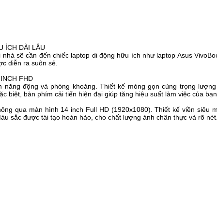
ÍCH DÀI LÂU
 tại nhà sẽ cần đến chiếc laptop di động hữu ích như laptop Asus Vivo
̣c diễn ra suôn sẻ.
 INCH FHD
ng động và phóng khoáng. Thiết kế mỏng gọn cùng trọng lượng n
ệt, bàn phím cải tiến hiện đại giúp tăng hiệu suất làm việc của bạ
ng qua màn hình 14 inch Full HD (1920x1080). Thiết kế viền siêu mo
Màu sắc được tái tạo hoàn hảo, cho chất lượng ảnh chân thực và rõ nét