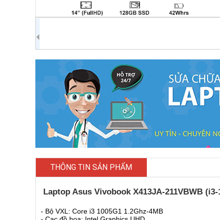
THÔNG TIN SẢN PHẨM
Laptop Asus Vivobook X413JA-211VBWB (i3-
- Bộ VXL: Core i3 1005G1 1.2Ghz-4MB
- Cạc đồ họa: Intel Graphics UHD