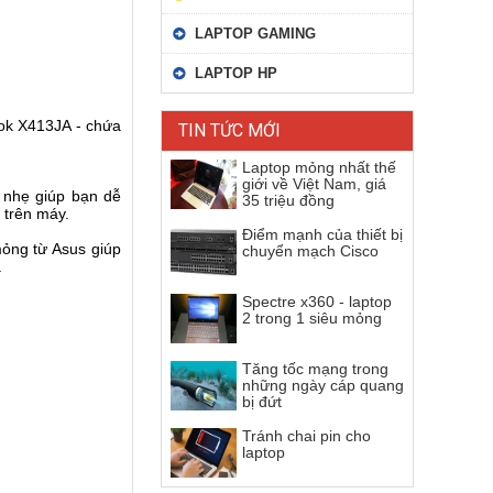
LAPTOP GAMING
LAPTOP HP
Book X413JA - chứa
TIN TỨC MỚI
Laptop mỏng nhất thế
giới về Việt Nam, giá
hẹ giúp bạn dễ
35 triệu đồng
n trên máy.
Điểm mạnh của thiết bị
̉ng từ Asus giúp
chuyển mạch Cisco
.
Spectre x360 - laptop
2 trong 1 siêu mỏng
Tăng tốc mạng trong
những ngày cáp quang
bị đứt
Tránh chai pin cho
laptop