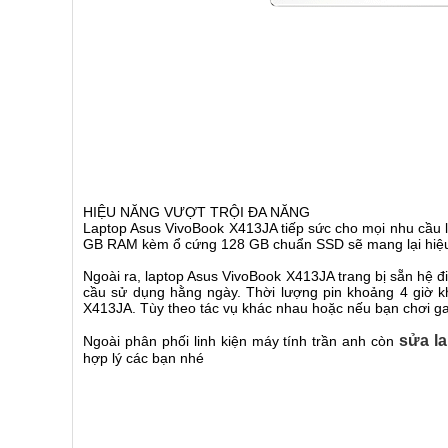
HIỆU NĂNG VƯỢT TRỘI ĐA NĂNG
Laptop Asus VivoBook X413JA tiếp sức cho mọi nhu cầu làm v
GB RAM kèm ổ cứng 128 GB chuẩn SSD sẽ mang lại hiệu năng 
Ngoài ra, laptop Asus VivoBook X413JA trang bị sẵn hệ đi
cầu sử dụng hằng ngày. Thời lượng pin khoảng 4 giơ
X413JA. Tùy theo tác vụ khác nhau hoặc nếu bạn chơi ga
sửa l
Ngoài phân phối linh kiện máy tính trần anh còn
hợp lý các bạn nhé