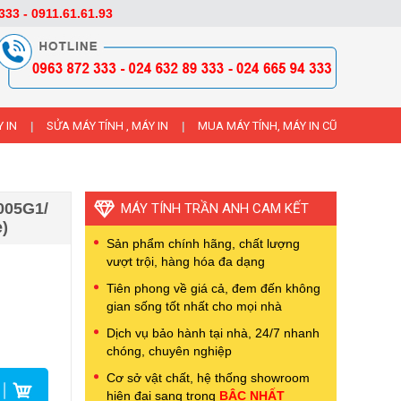
333 - 0911.61.61.93
 IN
SỬA MÁY TÍNH , MÁY IN
MUA MÁY TÍNH, MÁY IN CŨ
|
|
005G1/
MÁY TÍNH TRẦN ANH CAM KẾT
)
Sản phẩm chính hãng, chất lượng
vượt trội, hàng hóa đa dạng
Tiên phong về giá cả, đem đến không
gian sống tốt nhất cho mọi nhà
Dịch vụ bảo hành tại nhà, 24/7 nhanh
chóng, chuyên nghiệp
Cơ sở vật chất, hệ thống showroom
hiện đại sang trọng
BẬC NHẤT