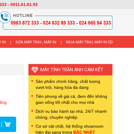
333 - 0911.61.61.93
 IN
SỬA MÁY TÍNH , MÁY IN
MUA MÁY TÍNH, MÁY IN CŨ
|
|
MÁY TÍNH TRẦN ANH CAM KẾT
Sản phẩm chính hãng, chất lượng
vượt trội, hàng hóa đa dạng
Tiên phong về giá cả, đem đến không
hãng
gian sống tốt nhất cho mọi nhà
Dịch vụ bảo hành tại nhà, 24/7 nhanh
chóng, chuyên nghiệp
Cơ sở vật chất, hệ thống showroom
hiện đại sang trọng
BẬC NHẤT