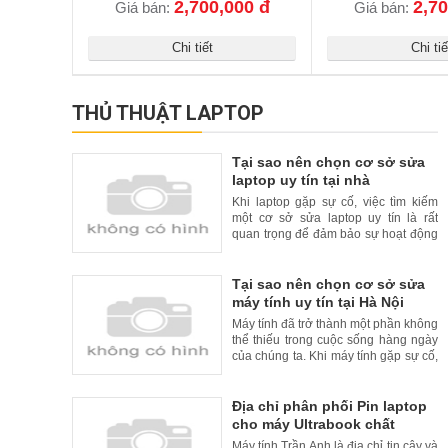
2,700,000 đ
2,70
Giá bán:
Giá bán:
Chi tiết
Chi tiế
THỦ THUẬT LAPTOP
Tại sao nên chọn cơ sở sửa
laptop uy tín tại nhà
Khi laptop gặp sự cố, việc tìm kiếm
một cơ sở sửa laptop uy tín là rất
quan trọng để đảm bảo sự hoạt động
liên tục và đáng tin cậy của thiết bị
của bạn. Tuy nhiên, để tăng thêm sự
tiện lợi cho khách hàng, nhiều cơ sở
Tại sao nên chọn cơ sở sửa
sửa laptop uy tín đã cung cấp dịch vụ
máy tính uy tín tại Hà Nội
sửa chữa tại nhà. Trong bài viết này,
Máy tính đã trở thành một phần không
chúng
thể thiếu trong cuộc sống hàng ngày
của chúng ta. Khi máy tính gặp sự cố,
việc tìm kiếm một cơ sở sửa máy tính
uy tín là rất quan trọng. Tại Hà Nội, có
nhiều cơ sở sửa máy tính uy tín và
Địa chỉ phân phối Pin laptop
chất lượng. Trong bài viết này, chúng
cho máy Ultrabook chất
tôi xin giới thiệu lý do nên chọn cơ
lượng cao và uy tín tại Hà Nội
Máy tính Trần Anh là địa chỉ tin cậy và