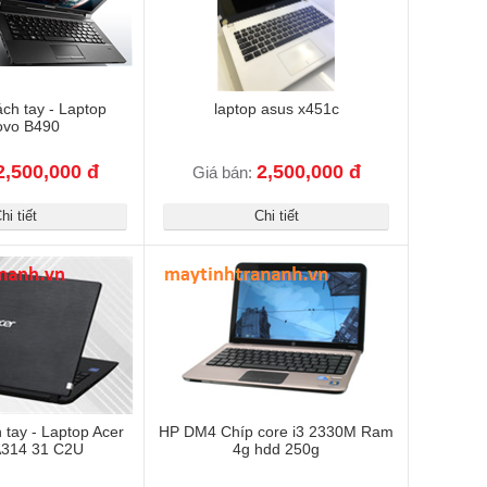
ch tay - Laptop
laptop asus x451c
ovo B490
2,500,000 đ
2,500,000 đ
Giá bán:
hi tiết
Chi tiết
 tay - Laptop Acer
HP DM4 Chíp core i3 2330M Ram
A314 31 C2U
4g hdd 250g