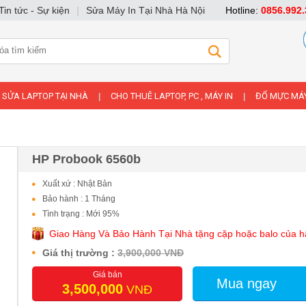
Tin tức - Sự kiện
|
Sửa Máy In Tại Nhà Hà Nội
Hotline:
0856.992.
SỬA LAPTOP TẠI NHÀ
CHO THUÊ LAPTOP, PC , MÁY IN
ĐỔ MỰC MÁY
|
|
HP Probook 6560b
Xuất xứ : Nhật Bản
Bảo hành : 1 Tháng
Tình trạng : Mới 95%
Giao Hàng Và Bảo Hành Tại Nhà tặng cặp hoặc balo của 
Giá thị trường :
3,900,000 VNĐ
Giá bán
Mua ngay
3,500,000
VNĐ