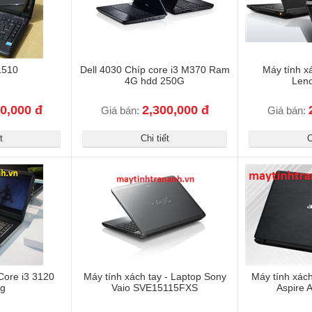
L510
Dell 4030 Chíp core i3 M370 Ram
Máy tính xá
4G hdd 250G
Len
0,000 đ
2,300,000 đ
Giá bán:
Giá bán:
t
Chi tiết
C
Core i3 3120
Máy tính xách tay - Laptop Sony
Máy tính xách
g
Vaio SVE15115FXS
Aspire 