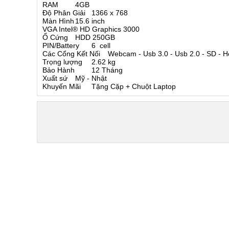
RAM
4GB
Độ Phân Giải
1366 x 768
Màn Hình
15.6 inch
VGA
Intel® HD Graphics 3000
Ổ Cứng
HDD 250GB
PIN/Battery
6 cell
Các Cổng Kết Nối
Webcam - Usb 3.0 - Usb 2.0 - SD - H
Trọng lượng
2.62 kg
Bảo Hành
12 Tháng
Xuất sứ
Mỹ - Nhật
Khuyến Mãi
Tặng Cặp + Chuột Laptop