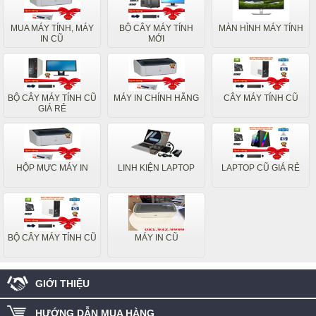
MUA MÁY TÍNH, MÁY
BỘ CÂY MÁY TÍNH
MÀN HÌNH MÁY TÍNH
IN CŨ
MỚI
BỘ CÂY MÁY TÍNH CŨ
MÁY IN CHÍNH HÃNG
CÂY MÁY TÍNH CŨ
GIÁ RẺ
HỘP MỰC MÁY IN
LINH KIỆN LAPTOP
LAPTOP CŨ GIÁ RẺ
BỘ CÂY MÁY TÍNH CŨ
MÁY IN CŨ
GIỚI THIỆU
HƯỚNG DẪN MUA HÀNG