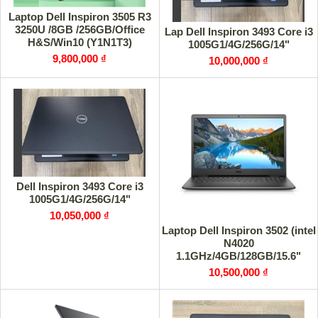
Laptop Dell Inspiron 3505 R3
3250U /8GB /256GB/Office
Lap Dell Inspiron 3493 Core i3
H&S/Win10 (Y1N1T3)
1005G1/4G/256G/14"
9,800,000 ₫
10,000,000 ₫
Dell Inspiron 3493 Core i3
1005G1/4G/256G/14"
10,050,000 ₫
Laptop Dell Inspiron 3502 (intel
N4020
1.1GHz/4GB/128GB/15.6"
HD/Webcam/Win10/Black)
10,500,000 ₫