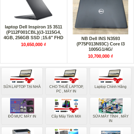
laptop Dell Inspiron 15 3511
(P112F001CBL)(i3-1115G4,
4GB, 256GB SSD ;15.6" FHD
NB Dell INS N3593
,UMA ,Win11,Office
(P75F013N93C) Core I3
10,650,000 ₫
1005G1/4G/
10,700,000 ₫
SỬA LAPTOP TẠI NHÀ
CHO THUÊ LAPTOP,
Laptop Chính Hãng
PC , MÁY IN
ĐỔ MỰC MÁY IN
Cây Máy Tính Mới
SỬA MÁY TÍNH , MÁY
IN