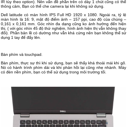
IR tùy theo option). Nên vấn đề phần trên có dày 1 chút cũng có thể
thông cảm, Bạn có thể che camera lại khi không sử dụng.
Dell latitude có màn hình IPS Full HD 1920 х 1080. Ngoài ra, tỷ lệ
màn hình là 16: 9, mật độ điểm ảnh – 157 ppi, cao độ của chúng –
0,161 x 0,161 mm. Góc nhìn đa dạng cũng ko ảnh hưởng đến hiện
thị, ( với góc nhìn 45 độ thử nghiệm, hình ảnh hiện thị vẫn không thay
đổi). Phần bản lề có dường như vẫn khá cứng nên bạn không thể sử
dụng 1 tay để đẩy lên.
Bàn phím và touchpad.
Bàn phím, thực sự thì khi sử dụng, bạn sẽ thấy khá thoải mái khi gõ.
Nó có hành trình phím dài và khi phản hồi lại cũng nhẹ nhành. Máy
có đèn nền phím, bạn có thể sử dụng trong môi trường tối.