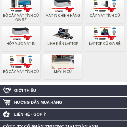
BỘ CÂY MÁY TÍNH CŨ
MÁY IN CHÍNH HÃNG
CÂY MÁY TÍNH CŨ
GIÁ RẺ
HỘP MỰC MÁY IN
LINH KIỆN LAPTOP
LAPTOP CŨ GIÁ RẺ
BỘ CÂY MÁY TÍNH CŨ
MÁY IN CŨ
GIỚI THIỆU
HƯỚNG DẪN MUA HÀNG
LIÊN HỆ - GÓP Ý
CÔNG TY CỔ PHẦN THƯƠNG MẠI TRẦN ANH