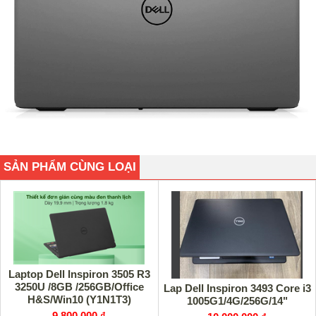
SẢN PHẨM CÙNG LOẠI
Laptop Dell Inspiron 3505 R3
3250U /8GB /256GB/Office
Lap Dell Inspiron 3493 Core i3
H&S/Win10 (Y1N1T3)
1005G1/4G/256G/14"
9,800,000 ₫