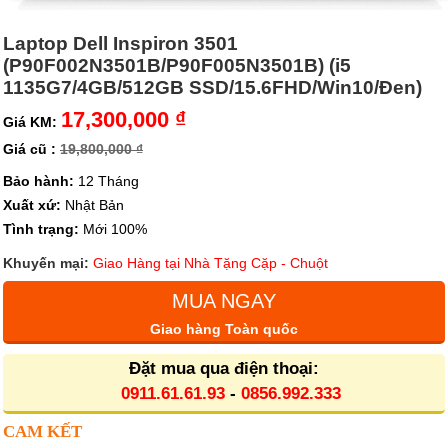
Laptop Dell Inspiron 3501
(P90F002N3501B/P90F005N3501B) (i5
1135G7/4GB/512GB SSD/15.6FHD/Win10/Đen)
17,300,000 ₫
Giá KM:
Giá cũ :
19,800,000 ₫
Bảo hành:
12 Tháng
Xuất xứ:
Nhật Bản
Tình trạng:
Mới 100%
Khuyến mại:
Giao Hàng tại Nhà Tặng Cặp - Chuột
MUA NGAY
Giao hàng Toàn quốc
Đặt mua qua điện thoại:
0911.61.61.93
-
0856.992.333
CAM KẾT