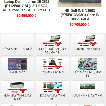
laptop Dell Inspiron 15 3511
(P112F001CBL)(i3-1115G4,
4GB, 256GB SSD ;15.6" FHD
NB Dell INS N3593
,UMA ,Win11,Office
(P75F013N93C) Core I3
10,650,000 ₫
1005G1/4G/
10,700,000 ₫
SỬA LAPTOP TẠI NHÀ
CHO THUÊ LAPTOP,
Laptop Chính Hãng
PC , MÁY IN
ĐỔ MỰC MÁY IN
Cây Máy Tính Mới
SỬA MÁY TÍNH , MÁY
IN
MUA MÁY TÍNH, MÁY
BỘ CÂY MÁY TÍNH
MÀN HÌNH MÁY TÍNH
IN CŨ
MỚI