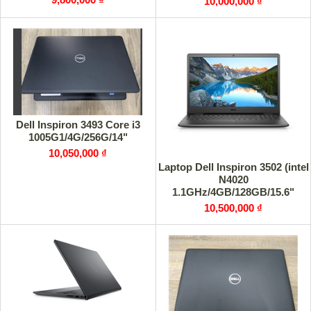
10,000,000 ₫
Dell Inspiron 3493 Core i3
1005G1/4G/256G/14"
10,050,000 ₫
Laptop Dell Inspiron 3502 (intel
N4020
1.1GHz/4GB/128GB/15.6"
HD/Webcam/Win10/Black)
10,500,000 ₫