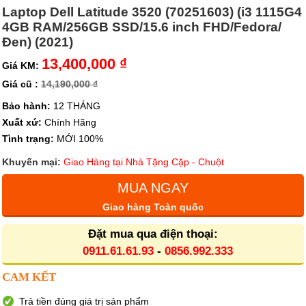
Laptop Dell Latitude 3520 (70251603) (i3 1115G4
4GB RAM/256GB SSD/15.6 inch FHD/Fedora/
Đen) (2021)
13,400,000 ₫
Giá KM:
Giá cũ :
14,190,000 ₫
Bảo hành:
12 THÁNG
Xuất xứ:
Chính Hãng
Tình trạng:
MỚI 100%
Khuyến mại:
Giao Hàng tại Nhà Tặng Cặp - Chuột
MUA NGAY
Giao hàng Toàn quốc
Đặt mua qua điện thoại:
0911.61.61.93
-
0856.992.333
CAM KẾT
Trả tiền đúng giá trị sản phẩm