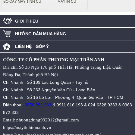
BỘ CÂY MÁY TÍNH CŨ
MÁY IN CŨ
GIỚI THIỆU
HƯỚNG DẪN MUA HÀNG
LIÊN HỆ - GÓP Ý
CÔNG TY CỔ PHẦN THƯƠNG MẠI TRẦN ANH
Địa chỉ: Số 33 Ngõ 178 phố Thái Hà, Phường Trung Liệt, Quận
Đống Đa, Thành phố Hà Nội
Chi Nhánh : Số 189 Lạc Long Quân - Tây hồ
Chi Nhánh : Số 263 Nguyễn Văn Cừ - Long Biên
Chi Nhanh : Số 16 Lê Lợi - Phường 4 -Quận Gò Vấp - TP HCM
Điện thoại:
0856.992.333
&
0911 616 193
&
024 6328 9333
&
0963
872 333
Email:
phuongdung992012@gmail.com
https://maytinhtrananh.vn