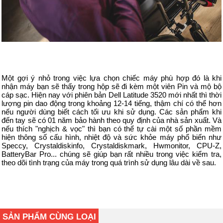
Một gợi ý nhỏ trong việc lựa chọn chiếc máy phù hợp đó là khi
nhận máy bạn sẽ thấy trong hộp sẽ đi kèm một viên Pin và mộ bộ
cáp sạc. Hiện nay với phiên bản Dell Latitude 3520 mới nhất thì thời
lượng pin dao động trong khoảng 12-14 tiếng, thậm chí có thể hơn
nếu người dùng biết cách tối ưu khi sử dụng. Các sản phẩm khi
đến tay sẽ có 01 năm bảo hành theo quy định của nhà sản xuất. Và
nếu thích "nghịch & vọc" thì bạn có thể tự cài một số phần mềm
hiện thông số cấu hình, nhiệt độ và sức khỏe máy phổ biến như
Speccy, Crystaldiskinfo, Crystaldiskmark, Hwmonitor, CPU-Z,
BatteryBar Pro... chúng sẽ giúp bạn rất nhiều trong việc kiểm tra,
theo dõi tình trạng của máy trong quá trình sử dụng lâu dài về sau.
SẢN PHẨM CÙNG LOẠI