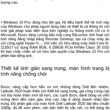
lượng cao.
• Windows 10 Pro: đúng như tên gọi, hệ điều hành thế hệ mới này
của Windows cho phép người dùng bảo vệ thiết bị và thông tin với
một giải pháp toàn diện dựa trên nghiệp vụ thông minh chỉ có ở
Microsoft. Được tăng cường bảo mật cùng BitLocker, linh hoạt với
tính năng đăng nhập bằng Remote Desktop, tạo và chạy máy ảo
với công nghệ Hyper-V,… Với việc sở hữu dòng máy Intel Core i5-
1135G7 sử dụng RAM 8GB, ổ 256GB PCIe NVMe Class 35 SSD
thì bạn chắc chắn sẽ sở hữu bản quyền của Windows 10 Pro với
phiên bản tiếng anh.
Thiết kế tinh giản sang trọng, màn hình trang bị
tính năng chống chói
Được nâng cấp hơn hẳn so với những dòng Dell tiền nhiệm,
Latitude 3520 hoàn thiện với thiết kế sang trọng, gia công cứng cáp
với lớp hoàn thiện mới tối hơn, các cạnh được đánh bóng và viền
mỏng đem đến cảm giác khá cao cấp ở dòng doanh nhân tầm
trung. Độ phân giải của màn hình Dell Latitude 3520 đạt tiêu chuẩn
1080p, đủ để xem phim, văn bản hiển thị sắc nét, có thể dùng đa