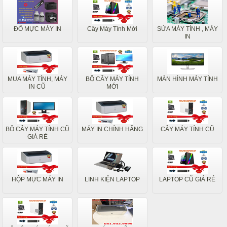
ĐỔ MỰC MÁY IN
Cây Máy Tính Mới
SỬA MÁY TÍNH , MÁY
IN
MUA MÁY TÍNH, MÁY
BỘ CÂY MÁY TÍNH
MÀN HÌNH MÁY TÍNH
IN CŨ
MỚI
BỘ CÂY MÁY TÍNH CŨ
MÁY IN CHÍNH HÃNG
CÂY MÁY TÍNH CŨ
GIÁ RẺ
HỘP MỰC MÁY IN
LINH KIỆN LAPTOP
LAPTOP CŨ GIÁ RẺ