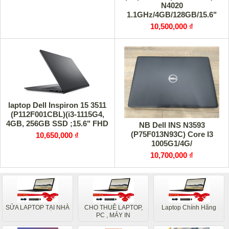
N4020
1.1GHz/4GB/128GB/15.6"
HD/Webcam/Win10/Black)
10,500,000 ₫
laptop Dell Inspiron 15 3511
(P112F001CBL)(i3-1115G4,
4GB, 256GB SSD ;15.6" FHD
NB Dell INS N3593
,UMA ,Win11,Office
(P75F013N93C) Core I3
10,650,000 ₫
1005G1/4G/
10,700,000 ₫
SỬA LAPTOP TẠI NHÀ
CHO THUÊ LAPTOP,
Laptop Chính Hãng
PC , MÁY IN