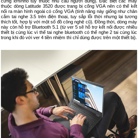
cứng lớn/nhỏ tùy thuộc nhu cầu người dùng). Đặc biệt các máy
thuộc dòng Latitude 3520 được trang bị cổng VGA nên có thể kết
nối ra màn hình ngoài có cổng VGA (tính năng này giống như chân
cắm tai nghe 3.5 trên điện thoại, tuy sắp lỗi thời nhưng lại tương
thích tốt, hợp lý với một số đồ công nghệ cũ). Đồng thời, dòng máy
này còn hỗ trợ Bluetooth 5.1 (từ ver 5 sẽ hỗ trợ kết nối được nhiều
thiết bị cùng lúc vì thế tai nghe bluetooth có thể nghe 2 tai cùng lúc
trong khi đó với ver 4 tiền nhiệm thì chỉ dùng được trên một thiết bị).