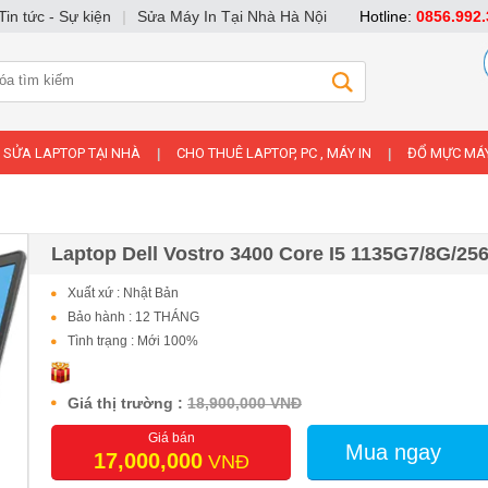
Tin tức - Sự kiện
|
Sửa Máy In Tại Nhà Hà Nội
Hotline:
0856.992.
SỬA LAPTOP TẠI NHÀ
CHO THUÊ LAPTOP, PC , MÁY IN
ĐỔ MỰC MÁY
|
|
Laptop Dell Vostro 3400 Core I5 1135G7/8G/25
Xuất xứ : Nhật Bản
Bảo hành : 12 THÁNG
Tình trạng : Mới 100%
Giá thị trường :
18,900,000 VNĐ
Giá bán
Mua ngay
17,000,000
VNĐ