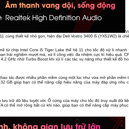
V
 11 cùng thiết kế nhỏ gọn, hiện đại Dell Vostro 3400 i5 (YX51W2) là ch
từ chip Intel Core i5 Tiger Lake thế hệ 11 cho tốc độ xử lí nhanh 
bạn trải nghiệm mượt mà, xử lí công việc đa nhiệm cực kì hiệu quả. C
 4.2 GHz nhờ Turbo Boost khi xử lí các tác vụ nặng như thiết kế đồ ho
 thao tác được nhiều phần mềm cùng một lúc như vừa mở phần mềm th
 32 GB giúp bạn có thể nâng cấp hiệu năng của máy đáp ứng nhu c
 trữ dữ liệu tuyệt vời. Ổ cứng của máy cho tốc độ truy xuất dữ li
 có thể mở rộng bất cứ khi nào, giúp bạn có thể nâng cấp máy phục 