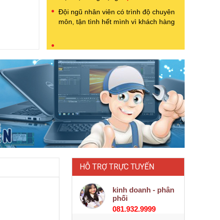
Đội ngũ nhân viên có trình độ chuyên
môn, tận tình hết mình vì khách hàng
CÔNG TY CỔ PHẦN THƯƠNG
MẠI TRẦN ANH
Địa chỉ: Số 33 Ngõ 178 phố Thái Hà,
Phường Trung Liệt, Quận Đống Đa,
Thành phố Hà Nội
Chi Nhánh : Số 189 Lạc Long Quân -
Tây hồ
Chi Nhánh : Số 263 Nguyễn Văn Cừ -
Long Biên
Chi Nhanh : Số 16 Lê Lợi - Phường 4 -
Quận Gò Vấp - TP HCM
HỖ TRỢ TRỰC TUYẾN
0856.992.333 & 0911 616
Điện thoại:
193 & 024 6328 9333 & 024 6659
kinh doanh - phân
4333 & 0963 872 333
phối
Email:
Minhhieuhn666@gmail.com
081.932.9999
https://maytinhtrananh.vn
https://www.facebook.co