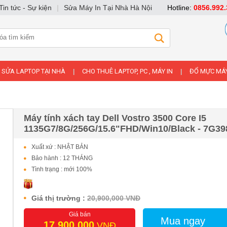
Tin tức - Sự kiện
|
Sửa Máy In Tại Nhà Hà Nội
Hotline:
0856.992.
SỬA LAPTOP TẠI NHÀ
CHO THUÊ LAPTOP, PC , MÁY IN
ĐỔ MỰC MÁY
|
|
Máy tính xách tay Dell Vostro 3500 Core I5
1135G7/8G/256G/15.6"FHD/Win10/Black - 7G39
Xuất xứ : NHẬT BẢN
Bảo hành : 12 THÁNG
Tình trạng : mới 100%
Giá thị trường :
20,900,000 VNĐ
Giá bán
Mua ngay
17,900,000
VNĐ