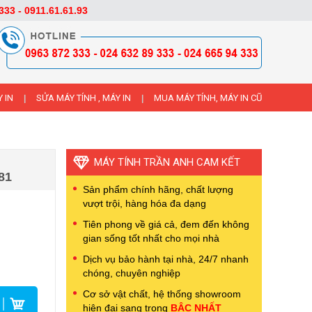
333 - 0911.61.61.93
 IN
SỬA MÁY TÍNH , MÁY IN
MUA MÁY TÍNH, MÁY IN CŨ
|
|
MÁY TÍNH TRẦN ANH CAM KẾT
81
Sản phẩm chính hãng, chất lượng
vượt trội, hàng hóa đa dạng
Tiên phong về giá cả, đem đến không
gian sống tốt nhất cho mọi nhà
Dịch vụ bảo hành tại nhà, 24/7 nhanh
chóng, chuyên nghiệp
Cơ sở vật chất, hệ thống showroom
hiện đại sang trọng
BẬC NHẤT