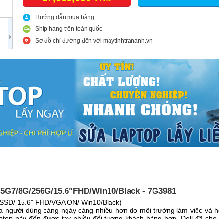
Hướng dẫn mua hàng
Ship hàng trên toàn quốc
Sơ đồ chỉ đường đến với maytinhtrananh.vn
1135G7/8G/256G/15.6"FHD/Win10/Black - 7G3981
 SSD/ 15.6" FHD/VGA ON/ Win10/Black)
a người dùng càng ngày càng nhiều hơn do môi trường làm việc và họ
ptop này đến được tay nhiều đối tượng khách hàng hơn, Dell đã cho