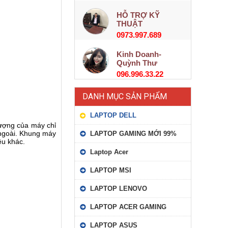
HỖ TRỢ KỸ
THUẬT
0973.997.689
Kinh Doanh-
Quỳnh Thư
096.996.33.22
DANH MỤC SẢN PHẨM
LAPTOP DELL
lượng của máy chỉ
 ngoài. Khung máy
LAPTOP GAMING MỚI 99%
ệu khác.
Laptop Acer
LAPTOP MSI
LAPTOP LENOVO
LAPTOP ACER GAMING
LAPTOP ASUS