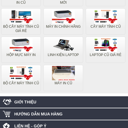
IN CŨ
MỚI
BỘ CÂY MÁY TÍNH CŨ
MÁY IN CHÍNH HÃNG
CÂY MÁY TÍNH CŨ
GIÁ RẺ
HỘP MỰC MÁY IN
LINH KIỆN LAPTOP
LAPTOP CŨ GIÁ RẺ
BỘ CÂY MÁY TÍNH CŨ
MÁY IN CŨ
GIỚI THIỆU
HƯỚNG DẪN MUA HÀNG
LIÊN HỆ - GÓP Ý