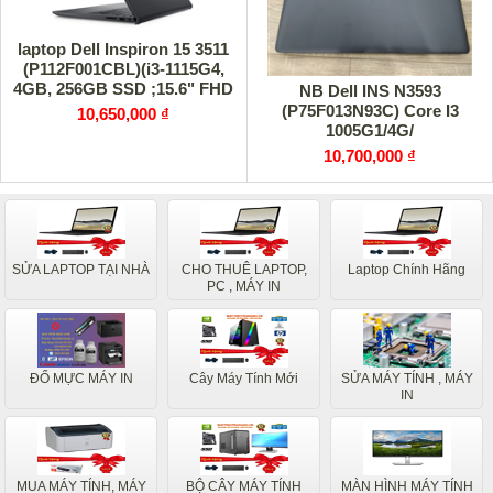
laptop Dell Inspiron 15 3511
(P112F001CBL)(i3-1115G4,
4GB, 256GB SSD ;15.6" FHD
NB Dell INS N3593
,UMA ,Win11,Office
(P75F013N93C) Core I3
10,650,000 ₫
1005G1/4G/
10,700,000 ₫
SỬA LAPTOP TẠI NHÀ
CHO THUÊ LAPTOP,
Laptop Chính Hãng
PC , MÁY IN
ĐỔ MỰC MÁY IN
Cây Máy Tính Mới
SỬA MÁY TÍNH , MÁY
IN
MUA MÁY TÍNH, MÁY
BỘ CÂY MÁY TÍNH
MÀN HÌNH MÁY TÍNH