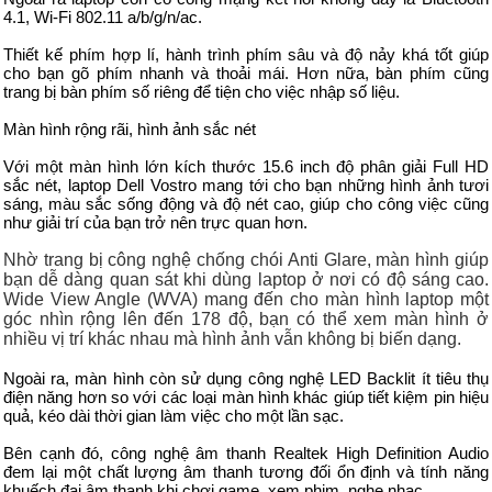
4.1, Wi-Fi 802.11 a/b/g/n/ac.
Thiết kế phím hợp lí, hành trình phím sâu và độ nảy khá tốt giúp
cho bạn gõ phím nhanh và thoải mái. Hơn nữa, bàn phím cũng
trang bị bàn phím số riêng để tiện cho việc nhập số liệu.
Màn hình rộng rãi, hình ảnh sắc nét
Với một màn hình lớn kích thước 15.6 inch độ phân giải Full HD
sắc nét, laptop Dell Vostro mang tới cho bạn những hình ảnh tươi
sáng, màu sắc sống động và độ nét cao, giúp cho công việc cũng
như giải trí của bạn trở nên trực quan hơn.
Nhờ trang bị công nghệ chống chói Anti Glare, màn hình giúp
bạn dễ dàng quan sát khi dùng laptop ở nơi có độ sáng cao.
Wide View Angle (WVA) mang đến cho màn hình laptop một
góc nhìn rộng lên đến 178 độ, bạn có thể xem màn hình ở
nhiều vị trí khác nhau mà hình ảnh vẫn không bị biến dạng.
Ngoài ra, màn hình còn sử dụng công nghệ LED Backlit ít tiêu thụ
điện năng hơn so với các loại màn hình khác giúp tiết kiệm pin hiệu
quả, kéo dài thời gian làm việc cho một lần sạc.
Bên cạnh đó, công nghệ âm thanh Realtek High Definition Audio
đem lại một chất lượng âm thanh tương đối ổn định và tính năng
khuếch đại âm thanh khi chơi game, xem phim, nghe nhạc,…