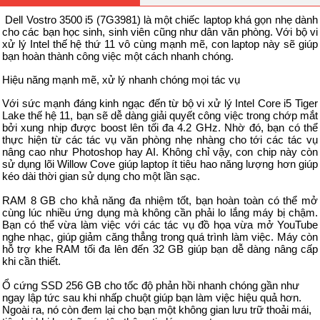
Dell Vostro 3500 i5 (7G3981) là một chiếc laptop khá gọn nhẹ dành
cho các bạn học sinh, sinh viên cũng như dân văn phòng. Với bộ vi
xử lý Intel thế hệ thứ 11 vô cùng mạnh mẽ, con laptop này sẽ giúp
bạn hoàn thành công việc một cách nhanh chóng.
Hiệu năng mạnh mẽ, xử lý nhanh chóng mọi tác vụ
Với sức mạnh đáng kinh ngạc đến từ bộ vi xử lý Intel Core i5 Tiger
Lake thế hệ 11, bạn sẽ dễ dàng giải quyết công việc trong chớp mắt
bởi xung nhịp được boost lên tối đa 4.2 GHz. Nhờ đó, bạn có thể
thực hiện từ các tác vụ văn phòng nhẹ nhàng cho tới các tác vụ
nâng cao như Photoshop hay AI. Không chỉ vậy, con chip này còn
sử dụng lõi Willow Cove giúp laptop ít tiêu hao năng lượng hơn giúp
kéo dài thời gian sử dụng cho một lần sạc.
RAM 8 GB cho khả năng đa nhiệm tốt, bạn hoàn toàn có thể mở
cùng lúc nhiều ứng dụng mà không cần phải lo lắng máy bị chậm.
Bạn có thể vừa làm việc với các tác vụ đồ họa vừa mở YouTube
nghe nhạc, giúp giảm căng thẳng trong quá trình làm việc. Máy còn
hỗ trợ khe RAM tối đa lên đến 32 GB giúp bạn dễ dàng nâng cấp
khi cần thiết.
Ổ cứng SSD 256 GB cho tốc độ phản hồi nhanh chóng gần như
ngay lập tức sau khi nhấp chuột giúp bạn làm việc hiệu quả hơn.
Ngoài ra, nó còn đem lại cho bạn một không gian lưu trữ thoải mái,