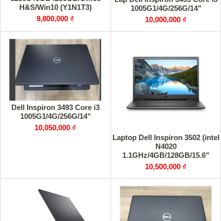
H&S/Win10 (Y1N1T3)
1005G1/4G/256G/14"
9,800,000 ₫
10,000,000 ₫
Dell Inspiron 3493 Core i3
1005G1/4G/256G/14"
10,050,000 ₫
Laptop Dell Inspiron 3502 (intel
N4020
1.1GHz/4GB/128GB/15.6"
HD/Webcam/Win10/Black)
10,500,000 ₫