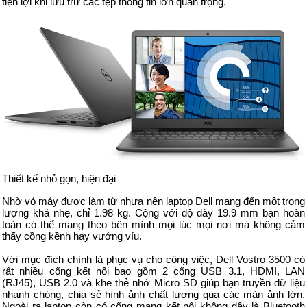
tiện lợi khi lưu trữ các tệp thông tin lớn quan trọng.
Thiết kế nhỏ gọn, hiện đại
Nhờ vỏ máy được làm từ nhựa nên laptop Dell mang đến một trọng
lượng khá nhẹ, chỉ 1.98 kg. Cộng với độ dày 19.9 mm bạn hoàn
toàn có thể mang theo bên mình mọi lúc mọi nơi mà không cảm
thấy cồng kềnh hay vướng víu.
Với mục đích chính là phục vụ cho công việc, Dell Vostro 3500 có
rất nhiều cổng kết nối bao gồm 2 cổng USB 3.1, HDMI, LAN
(RJ45), USB 2.0 và khe thẻ nhớ Micro SD giúp bạn truyền dữ liệu
nhanh chóng, chia sẻ hình ảnh chất lượng qua các màn ảnh lớn.
Ngoài ra laptop còn có cổng mạng kết nối không dây là Bluetooth