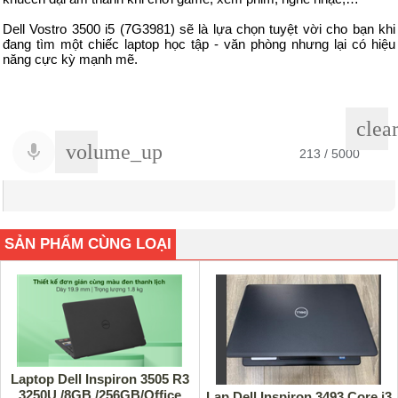
Dell Vostro 3500 i5 (7G3981) sẽ là lựa chọn tuyệt vời cho bạn khi
đang tìm một chiếc laptop học tập - văn phòng nhưng lại có hiệu
năng cực kỳ mạnh mẽ.
clea
volume_up
213
/ 5000
Kết quả dịch
SẢN PHẨM CÙNG LOẠI
Laptop Dell Inspiron 3505 R3
3250U /8GB /256GB/Office
Lap Dell Inspiron 3493 Core i3