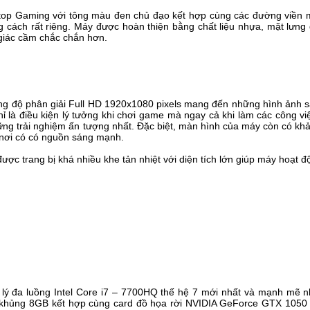
ptop Gaming với tông màu đen chủ đạo kết hợp cùng các đường viền m
ng cách rất riêng. Máy được hoàn thiện bằng chất liệu nhựa, mặt lưn
giác cầm chắc chắn hơn.
ng độ phân giải Full HD 1920x1080 pixels mang đến những hình ảnh s
chỉ là điều kiện lý tưởng khi chơi game mà ngay cả khi làm các công v
ng trải nghiệm ấn tượng nhất. Đặc biệt, màn hình của máy còn có kh
 nơi có có nguồn sáng mạnh.
được trang bị khá nhiều khe tản nhiệt với diện tích lớn giúp máy hoạt
ý đa luồng Intel Core i7 – 7700HQ thế hệ 7 mới nhất và mạnh mẽ nh
 khủng 8GB kết hợp cùng card đồ họa rời NVIDIA GeForce GTX 1050