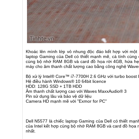
Khoác lên mình lớp vỏ nhung độc đáo kết hợp với một m
laptop Gaming của Dell có thiết mạnh mẽ, cá tính cùng 
cùng bộ nhớ RAM 8GB và card đồ họa rời 4GB, hứa hẹn
máy cho âm thanh chất lượng cao bằng công nghệ Wave
Bộ xử lý Intel® Core™ i7-7700H 2.6 GHz với turbo boost 
Hệ điều hành Windows® 10 64bit licence
HDD: 128G SSD + 1TB HDD
Âm thanh chất lượng cao với Waves MaxxAudio® 3
Pin sử dụng lâu và bảo vệ dữ liệu
Camera HD mạnh mẽ với "Exmor for PC"
Dell N5577 là chiếc laptop Gaming của Dell có thiết mạn
của Intel kết hợp cùng bộ nhớ RAM 8GB và card đồ họa 
nhất.