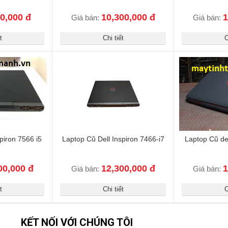
0,000 đ
10,300,000 đ
1
Giá bán:
Giá bán:
t
Chi tiết
C
piron 7566 i5
Laptop Cũ Dell Inspiron 7466-i7
Laptop Cũ del
00,000 đ
12,300,000 đ
1
Giá bán:
Giá bán:
t
Chi tiết
C
KẾT NỐI VỚI CHÚNG TÔI