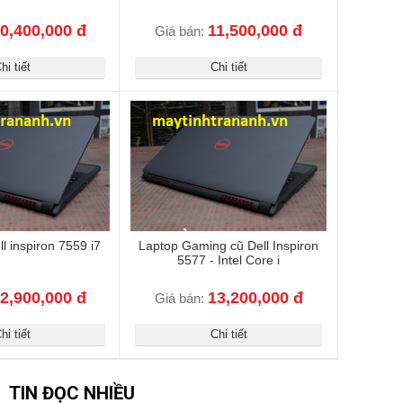
0,400,000 đ
11,500,000 đ
Giá bán:
hi tiết
Chi tiết
l inspiron 7559 i7
Laptop Gaming cũ Dell Inspiron
5577 - Intel Core i
2,900,000 đ
13,200,000 đ
Giá bán:
hi tiết
Chi tiết
TIN ĐỌC NHIỀU