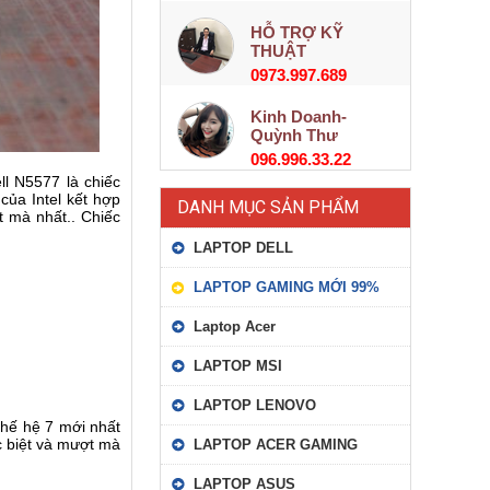
HỖ TRỢ KỸ
THUẬT
0973.997.689
Kinh Doanh-
Quỳnh Thư
096.996.33.22
ll N5577 là chiếc
của Intel kết hợp
DANH MỤC SẢN PHẨM
 mà nhất.. Chiếc
LAPTOP DELL
LAPTOP GAMING MỚI 99%
Laptop Acer
LAPTOP MSI
LAPTOP LENOVO
thế hệ 7 mới nhất
c biệt và mượt mà
LAPTOP ACER GAMING
LAPTOP ASUS