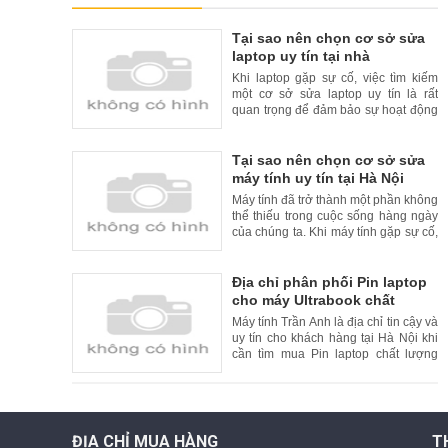
Tại sao nên chọn cơ sở sửa
laptop uy tín tại nhà
Khi laptop gặp sự cố, việc tìm kiếm
một cơ sở sửa laptop uy tín là rất
quan trọng để đảm bảo sự hoạt động
liên tục và đáng tin cậy của thiết bị
của bạn. Tuy nhiên, để tăng thêm sự
tiện lợi cho khách hàng, nhiều cơ sở
Tại sao nên chọn cơ sở sửa
sửa laptop uy tín đã cung cấp dịch vụ
máy tính uy tín tại Hà Nội
sửa chữa tại nhà. Trong bài viết này,
Máy tính đã trở thành một phần không
chúng
thể thiếu trong cuộc sống hàng ngày
của chúng ta. Khi máy tính gặp sự cố,
việc tìm kiếm một cơ sở sửa máy tính
uy tín là rất quan trọng. Tại Hà Nội, có
nhiều cơ sở sửa máy tính uy tín và
Địa chỉ phân phối Pin laptop
chất lượng. Trong bài viết này, chúng
cho máy Ultrabook chất
tôi xin giới thiệu lý do nên chọn cơ
lượng cao và uy tín tại Hà Nội
Máy tính Trần Anh là địa chỉ tin cậy và
uy tín cho khách hàng tại Hà Nội khi
cần tìm mua Pin laptop chất lượng
cao cho máy Ultrabook. Với kinh
nghiệm nhiều năm trong lĩnh vực bán
hàng và sửa chữa laptop, Máy tính
Trần Anh cam kết cung cấp đến
khách hàng những sản phẩm Pin
ĐỊA CHỈ MUA HÀNG
T