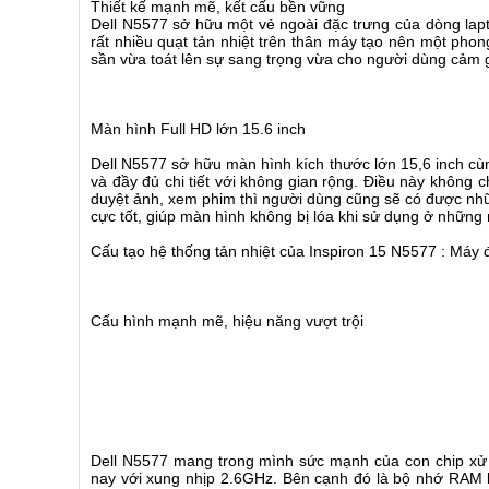
Thiết kế mạnh mẽ, kết cấu bền vững
Dell N5577 sở hữu một vẻ ngoài đặc trưng của dòng la
rất nhiều quạt tản nhiệt trên thân máy tạo nên một pho
sần vừa toát lên sự sang trọng vừa cho người dùng cảm 
Màn hình Full HD lớn 15.6 inch
Dell N5577 sở hữu màn hình kích thước lớn 15,6 inch cù
và đầy đủ chi tiết với không gian rộng. Điều này không 
duyệt ảnh, xem phim thì người dùng cũng sẽ có được nhữ
cực tốt, giúp màn hình không bị lóa khi sử dụng ở những
Cấu tạo hệ thống tản nhiệt của Inspiron 15 N5577 : Máy 
Cấu hình mạnh mẽ, hiệu năng vượt trội
Dell N5577 mang trong mình sức mạnh của con chip xử l
nay với xung nhịp 2.6GHz. Bên cạnh đó là bộ nhớ RAM