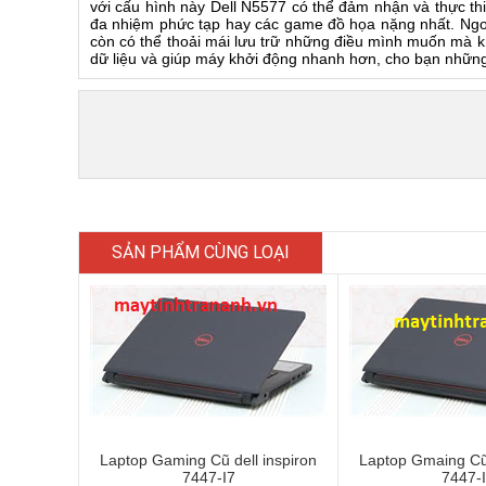
với cấu hình này Dell N5577 có thể đảm nhận và thực th
đa nhiệm phức tạp hay các game đồ họa nặng nhất. Ngo
còn có thể thoải mái lưu trữ những điều mình muốn mà 
dữ liệu và giúp máy khởi động nhanh hơn, cho bạn nhữn
SẢN PHẨM CÙNG LOẠI
Laptop Gaming Cũ dell inspiron
Laptop Gmaing Cũ 
7447-I7
7447-