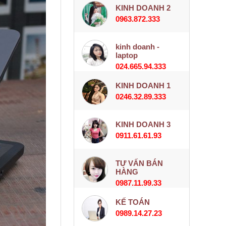
KINH DOANH 2
0963.872.333
kinh doanh -
laptop
024.665.94.333
KINH DOANH 1
0246.32.89.333
KINH DOANH 3
0911.61.61.93
TƯ VẤN BÁN
HÀNG
0987.11.99.33
KẾ TOÁN
0989.14.27.23