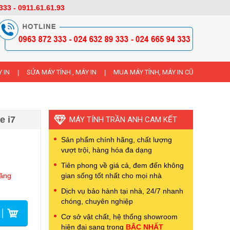
333 - 0911.61.61.93
 IN
SỬA MÁY TÍNH , MÁY IN
MUA MÁY TÍNH, MÁY IN CŨ
|
|
e i7
MÁY TÍNH TRẦN ANH CAM KẾT
Sản phẩm chính hãng, chất lượng
vượt trội, hàng hóa đa dạng
Tiên phong về giá cả, đem đến không
hãng
gian sống tốt nhất cho mọi nhà
Dịch vụ bảo hành tại nhà, 24/7 nhanh
chóng, chuyên nghiệp
Cơ sở vật chất, hệ thống showroom
hiện đại sang trọng
BẬC NHẤT