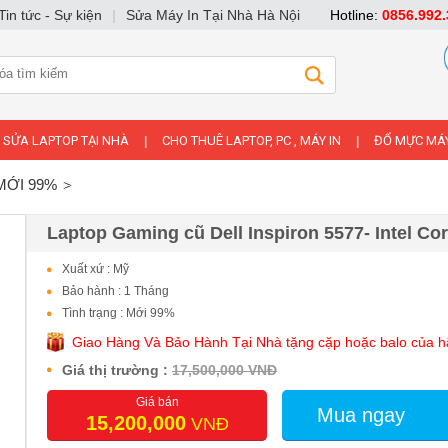
Tin tức - Sự kiện
|
Sửa Máy In Tại Nhà Hà Nội
Hotline:
0856.992.
SỬA LAPTOP TẠI NHÀ
CHO THUÊ LAPTOP, PC , MÁY IN
ĐỔ MỰC MÁY
|
|
MỚI 99%
Laptop Gaming cũ Dell Inspiron 5577- Intel Cor
Xuất xứ : Mỹ
Bảo hành : 1 Tháng
Tình trạng : Mới 99%
Giao Hàng Và Bảo Hành Tại Nhà tặng cặp hoặc balo của 
Giá thị trường :
17,500,000 VNĐ
Giá bán
Mua ngay
15,200,000
VNĐ