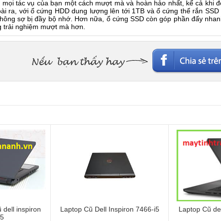
i mọi tác vụ của bạn một cách mượt mà và hoàn hảo nhất, kể cả khi đ
ài ra, với ổ cứng HDD dung lượng lên tới 1TB và ổ cứng thể rắn SSD
không sợ bị đầy bộ nhớ. Hơn nữa, ổ cứng SSD còn góp phần đẩy nhanh
g trải nghiệm mượt mà hơn.
dell inspiron
Laptop Cũ Dell Inspiron 7466-i5
Laptop Cũ del
I5