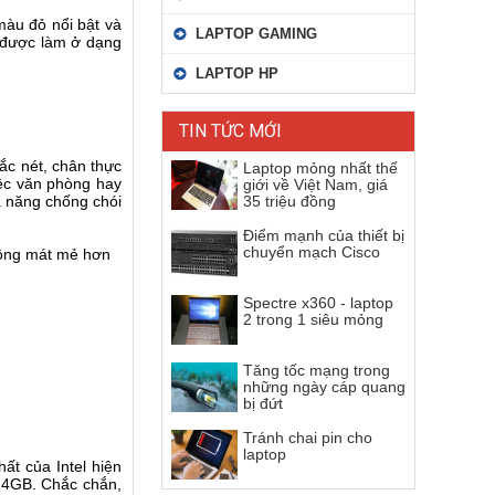
àu đỏ nổi bật và
LAPTOP GAMING
g được làm ở dạng
LAPTOP HP
TIN TỨC MỚI
ắc nét, chân thực
Laptop mỏng nhất thế
iệc văn phòng hay
giới về Việt Nam, giá
ả năng chống chói
35 triệu đồng
Điểm mạnh của thiết bị
chuyển mạch Cisco
 động mát mẻ hơn
Spectre x360 - laptop
2 trong 1 siêu mỏng
Tăng tốc mạng trong
những ngày cáp quang
bị đứt
Tránh chai pin cho
laptop
ất của Intel hiện
 4GB. Chắc chắn,