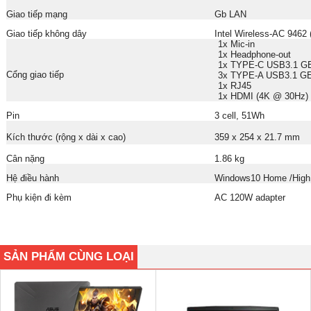
Giao tiếp mạng
Gb LAN
Giao tiếp không dây
Intel Wireless-AC 9462 
1x Mic-in
1x Headphone-out
1x TYPE-C USB3.1 G
Cổng giao tiếp
3x TYPE-A USB3.1 G
1x RJ45
1x HDMI (4K @ 30Hz)
Pin
3 cell, 51Wh
Kích thước (rộng x dài x cao)
359 x 254 x 21.7 mm
Cân nặng
1.86 kg
Hệ điều hành
Windows10 Home /High
Phụ kiện đi kèm
AC 120W adapter
SẢN PHẨM CÙNG LOẠI