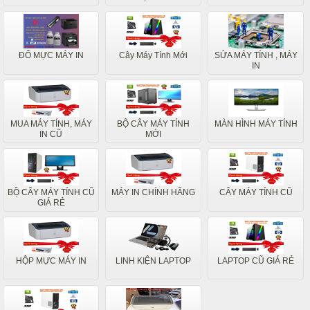
ĐỔ MỰC MÁY IN
Cây Máy Tính Mới
SỬA MÁY TÍNH , MÁY
IN
MUA MÁY TÍNH, MÁY
BỘ CÂY MÁY TÍNH
MÀN HÌNH MÁY TÍNH
IN CŨ
MỚI
BỘ CÂY MÁY TÍNH CŨ
MÁY IN CHÍNH HÃNG
CÂY MÁY TÍNH CŨ
GIÁ RẺ
HỘP MỰC MÁY IN
LINH KIỆN LAPTOP
LAPTOP CŨ GIÁ RẺ