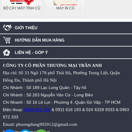
BỘ CÂY MÁY TÍNH CŨ
MÁY IN CŨ
GIỚI THIỆU
HƯỚNG DẪN MUA HÀNG
LIÊN HỆ - GÓP Ý
CÔNG TY CỔ PHẦN THƯƠNG MẠI TRẦN ANH
Địa chỉ: Số 33 Ngõ 178 phố Thái Hà, Phường Trung Liệt, Quận
Đống Đa, Thành phố Hà Nội
Chi Nhánh : Số 189 Lạc Long Quân - Tây hồ
Chi Nhánh : Số 263 Nguyễn Văn Cừ - Long Biên
Chi Nhanh : Số 16 Lê Lợi - Phường 4 -Quận Gò Vấp - TP HCM
Điện thoại:
0856.992.333
&
0911 616 193
&
024 6328 9333
&
0963
872 333
Email:
phuongdung992012@gmail.com
https://maytinhtrananh.vn