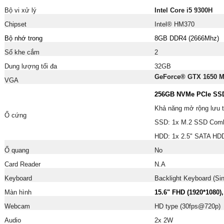
Bộ vi xử lý
Intel Core i5 9300H
Chipset
Intel® HM370
Bộ nhớ trong
8GB DDR4 (2666Mhz)
Số khe cắm
2
Dung lượng tối đa
32GB
GeForce® GTX 1650 
VGA
256GB NVMe PCIe SS
Khả năng mở rộng lưu t
Ổ cứng
SSD: 1x M.2 SSD Comb
HDD: 1x 2.5" SATA HD
Ổ quang
No
Card Reader
N.A
Keyboard
Backlight Keyboard (Sin
Màn hình
15.6" FHD (1920*1080)
Webcam
HD type (30fps@720p)
Audio
2x 2W