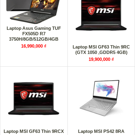
Laptop Asus Gaming TUF
FX505D R7
3750H/8GB/512GB/4GB
GTX1650/Win10 (AL003T)
16,990,000 ₫
Laptop MSI GF63 Thin 9RC
(Hàng Trưng Bày)
(GTX 1050 ,GDDR5 4GB)
19,900,000 ₫
Laptop MSI GF63 Thin 9RCX
Laptop MSI PS42 8RA