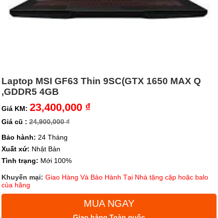
Laptop MSI GF63 Thin 9SC(GTX 1650 MAX Q
,GDDR5 4GB
23,400,000 ₫
Giá KM:
Giá cũ :
24,900,000 ₫
Bảo hành:
24 Tháng
Xuất xứ:
Nhật Bản
Tình trạng:
Mới 100%
Khuyến mại:
Giao Hàng Và Bảo Hành Tại Nhà tặng cặp hoặc balo
của hãng
MUA NGAY
Giao hàng Toàn quốc