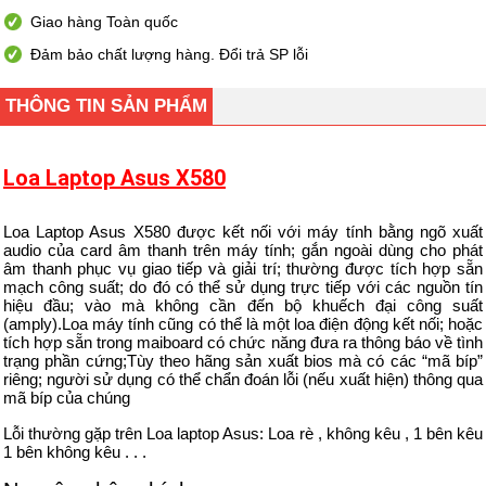
Giao hàng Toàn quốc
Đảm bảo chất lượng hàng. Đổi trả SP lỗi
THÔNG TIN SẢN PHẨM
Loa Laptop Asus X580
Loa Laptop Asus X580 được kết nối với máy tính bằng ngõ xuất
audio của card âm thanh trên máy tính; gắn ngoài dùng cho phát
âm thanh phục vụ giao tiếp và giải trí; thường được tích hợp sẵn
mạch công suất; do đó có thể sử dụng trực tiếp với các nguồn tín
hiệu đầu; vào mà không cần đến bộ khuếch đại công suất
(amply).Loa máy tính cũng có thể là một loa điện động kết nối; hoặc
tích hợp sẵn trong maiboard có chức năng đưa ra thông báo về tình
trạng phần cứng;Tùy theo hãng sản xuất bios mà có các “mã bíp”
riêng; người sử dụng có thể chẩn đoán lỗi (nếu xuất hiện) thông qua
mã bíp của chúng
Lỗi thường gặp trên Loa laptop Asus: Loa rè , không kêu , 1 bên kêu
1 bên không kêu . . .