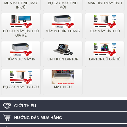
MUA MÁY TÍNH, MÁY
BỘ CÂY MÁY TÍNH
MÀN HÌNH MÁY TÍNH
IN CŨ
MỚI
BỘ CÂY MÁY TÍNH CŨ
MÁY IN CHÍNH HÃNG
CÂY MÁY TÍNH CŨ
GIÁ RẺ
HỘP MỰC MÁY IN
LINH KIỆN LAPTOP
LAPTOP CŨ GIÁ RẺ
BỘ CÂY MÁY TÍNH CŨ
MÁY IN CŨ
GIỚI THIỆU
HƯỚNG DẪN MUA HÀNG