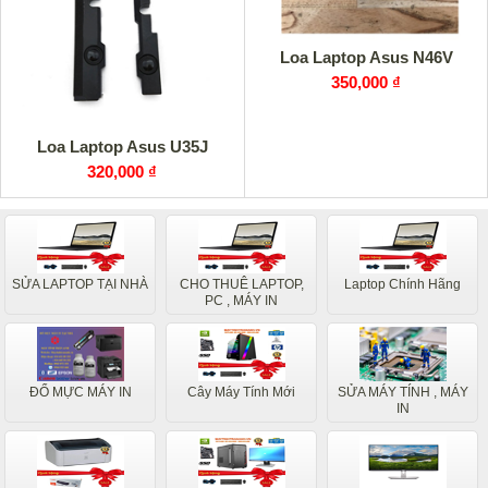
Loa Laptop Asus N46V
350,000 ₫
Loa Laptop Asus U35J
320,000 ₫
SỬA LAPTOP TẠI NHÀ
CHO THUÊ LAPTOP,
Laptop Chính Hãng
PC , MÁY IN
ĐỔ MỰC MÁY IN
Cây Máy Tính Mới
SỬA MÁY TÍNH , MÁY
IN