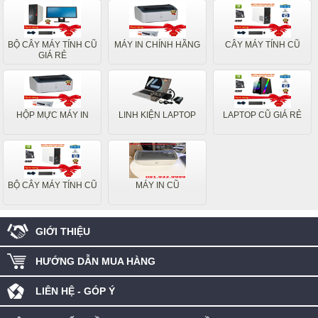
BỘ CÂY MÁY TÍNH CŨ
MÁY IN CHÍNH HÃNG
CÂY MÁY TÍNH CŨ
GIÁ RẺ
HỘP MỰC MÁY IN
LINH KIỆN LAPTOP
LAPTOP CŨ GIÁ RẺ
BỘ CÂY MÁY TÍNH CŨ
MÁY IN CŨ
GIỚI THIỆU
HƯỚNG DẪN MUA HÀNG
LIÊN HỆ - GÓP Ý