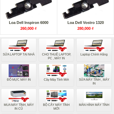
Loa Dell Inspiron 6000
Loa Dell Vostro 1320
260,000 ₫
280,000 ₫
SỬA LAPTOP TẠI NHÀ
CHO THUÊ LAPTOP,
Laptop Chính Hãng
PC , MÁY IN
ĐỔ MỰC MÁY IN
Cây Máy Tính Mới
SỬA MÁY TÍNH , MÁY
IN
MUA MÁY TÍNH, MÁY
BỘ CÂY MÁY TÍNH
MÀN HÌNH MÁY TÍNH
IN CŨ
MỚI