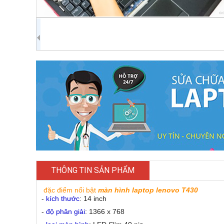
THÔNG TIN SẢN PHẨM
đặc điểm nổi bật
màn hình laptop lenovo T430
-
kích thước
: 14 inch
-
độ phân giải
: 1366 x 768