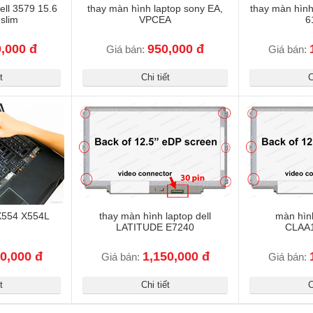
ell 3579 15.6
thay màn hình laptop sony EA,
thay màn hình
slim
VPCEA
6
,000 đ
950,000 đ
Giá bán:
Giá bán:
t
Chi tiết
C
X554 X554L
thay màn hình laptop dell
màn hìn
LATITUDE E7240
CLAA
0,000 đ
1,150,000 đ
Giá bán:
Giá bán:
t
Chi tiết
C