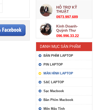
HỖ TRỢ KỸ
THUẬT
0973.997.689
Kinh Doanh-
Quỳnh Thư
096.996.33.22
DANH MỤC SẢN PHẨM
BÀN PHÍM LAPTOP
PIN LAPTOP
MÀN HÌNH LAPTOP
SẠC LAPTOP
Sạc Macbook
Bàn Phím Macbook
Mên Máy Tính