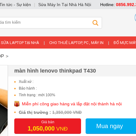
Tin tức - Sự kiện
|
Sửa Máy In Tại Nhà Hà Nội
Hotline:
0856.992.
SỬA LAPTOP TẠI NHÀ
CHO THUÊ LAPTOP, PC , MÁY IN
ĐỔ MỰC MÁY
|
|
OP
màn hình lenovo thinkpad T430
Xuất xứ :
Bảo hành :
Tình trạng : mới 100%
Miễn phí công giao hàng và lắp đặt nội thành hà nội
Giá thị trường :
1,350,000 VNĐ
Giá bán
Mua ngay
1,050,000
VNĐ