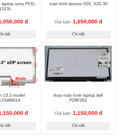
 laptop sony PCG-
màn hình lenovo S20, S20-30
1313L
1,050,000 đ
1,050,000 đ
Giá bán:
hi tiết
Chi tiết
h 13.3 model
thay màn hình laptop dell
133WA01A
P28F001
1,150,000 đ
1,150,000 đ
Giá bán:
hi tiết
Chi tiết