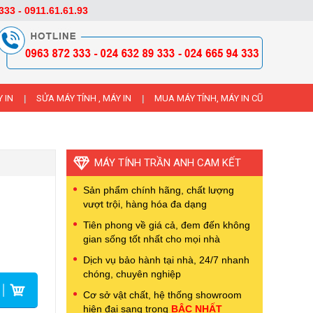
333 - 0911.61.61.93
 IN
SỬA MÁY TÍNH , MÁY IN
MUA MÁY TÍNH, MÁY IN CŨ
|
|
MÁY TÍNH TRẦN ANH CAM KẾT
Sản phẩm chính hãng, chất lượng
vượt trội, hàng hóa đa dạng
Tiên phong về giá cả, đem đến không
gian sống tốt nhất cho mọi nhà
Dịch vụ bảo hành tại nhà, 24/7 nhanh
chóng, chuyên nghiệp
Cơ sở vật chất, hệ thống showroom
hiện đại sang trọng
BẬC NHẤT