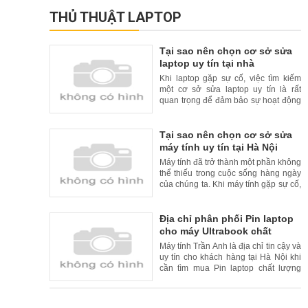
THỦ THUẬT LAPTOP
Tại sao nên chọn cơ sở sửa
laptop uy tín tại nhà
Khi laptop gặp sự cố, việc tìm kiếm
một cơ sở sửa laptop uy tín là rất
quan trọng để đảm bảo sự hoạt động
liên tục và đáng tin cậy của thiết bị
của bạn. Tuy nhiên, để tăng thêm sự
tiện lợi cho khách hàng, nhiều cơ sở
Tại sao nên chọn cơ sở sửa
sửa laptop uy tín đã cung cấp dịch vụ
máy tính uy tín tại Hà Nội
sửa chữa tại nhà. Trong bài viết này,
Máy tính đã trở thành một phần không
chúng
thể thiếu trong cuộc sống hàng ngày
của chúng ta. Khi máy tính gặp sự cố,
việc tìm kiếm một cơ sở sửa máy tính
uy tín là rất quan trọng. Tại Hà Nội, có
nhiều cơ sở sửa máy tính uy tín và
Địa chỉ phân phối Pin laptop
chất lượng. Trong bài viết này, chúng
cho máy Ultrabook chất
tôi xin giới thiệu lý do nên chọn cơ
lượng cao và uy tín tại Hà Nội
Máy tính Trần Anh là địa chỉ tin cậy và
uy tín cho khách hàng tại Hà Nội khi
cần tìm mua Pin laptop chất lượng
cao cho máy Ultrabook. Với kinh
nghiệm nhiều năm trong lĩnh vực bán
hàng và sửa chữa laptop, Máy tính