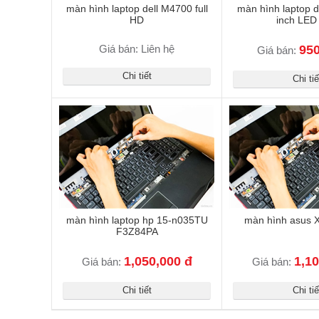
màn hình laptop dell M4700 full
màn hình laptop d
HD
inch LED 
Giá bán: Liên hệ
950
Giá bán:
Chi tiết
Chi tiế
màn hình laptop hp 15-n035TU
màn hình asus 
F3Z84PA
1,050,000 đ
1,10
Giá bán:
Giá bán:
Chi tiết
Chi tiế