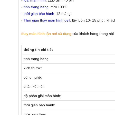
-
loại màn hình
: LED Slim 40 pin
-
tình trạng hàng
: mới 100%
-
thời gian bảo hành
: 12 tháng
-
Thời gian thay màn hình dell
: lấy luôn 10- 15 phút, khá
thay màn hình tận nơi sử dụng
của khách hàng trong nội th
thông tin chi tiết
tình trạng hàng:
kích thước:
công nghệ:
chân kết nối:
độ phân giải màn hình:
thời gian bảo hành:
thời gian thay: