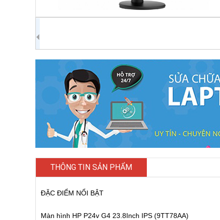
THÔNG TIN SẢN PHẨM
ĐẶC ĐIỂM NỔI BẬT
Màn hình HP P24v G4 23.8Inch IPS (9TT78AA)