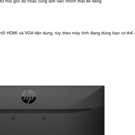
 từ mọi góc độ hoặc cùng làm việc nhóm thật dễ dàng.
ối HDMI và VGA tiện dụng, tùy theo máy tính đang dùng bạn có thể 