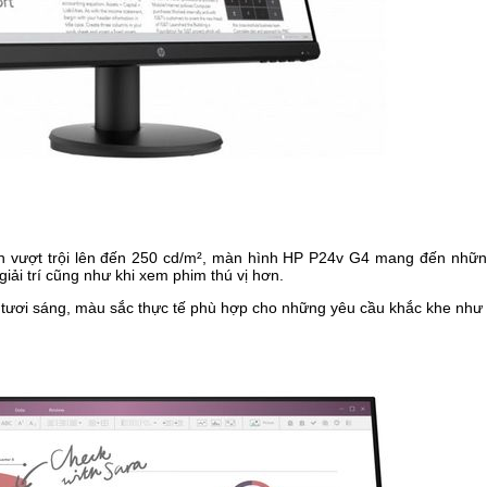
nh vượt trội lên đến 250 cd/m², màn hình HP P24v G4 mang đến nhữ
iải trí cũng như khi xem phim thú vị hơn.
ươi sáng, màu sắc thực tế phù hợp cho những yêu cầu khắc khe như t