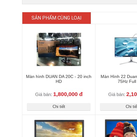
SẢN PHẨM CÙNG LOẠI
Màn hình DUAN DA 20C - 20 inch
Màn Hình 22 Duan
HD
75Hz Full
1,800,000 đ
2,10
Giá bán:
Giá bán:
Chi tiết
Chi tiế