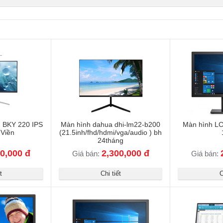
 BKY 220 IPS
Màn hình dahua dhi-lm22-b200
Màn hình LC
 Viền
(21.5inh/fhd/hdmi/vga/audio ) bh
24tháng
0,000 đ
2,300,000 đ
Giá bán:
Giá bán:
t
Chi tiết
C