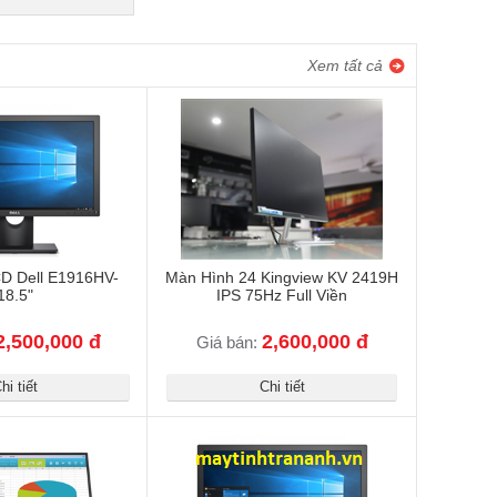
Xem tất cả
D Dell E1916HV-
Màn Hình 24 Kingview KV 2419H
18.5"
IPS 75Hz Full Viền
2,500,000 đ
2,600,000 đ
Giá bán:
hi tiết
Chi tiết