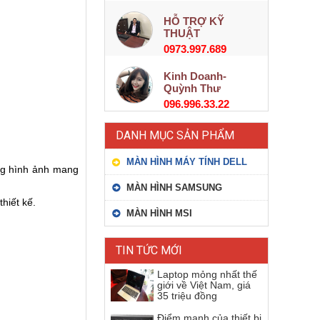
HỖ TRỢ KỸ
THUẬT
0973.997.689
Kinh Doanh-
Quỳnh Thư
096.996.33.22
DANH MỤC SẢN PHẨM
MÀN HÌNH MÁY TÍNH DELL
ng hình ảnh mang
MÀN HÌNH SAMSUNG
hiết kế.
MÀN HÌNH MSI
TIN TỨC MỚI
Laptop mỏng nhất thế
giới về Việt Nam, giá
35 triệu đồng
Điểm mạnh của thiết bị