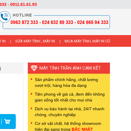
333 - 0911.61.61.93
 IN
SỬA MÁY TÍNH , MÁY IN
MUA MÁY TÍNH, MÁY IN CŨ
|
|
g
MÁY TÍNH TRẦN ANH CAM KẾT
Sản phẩm chính hãng, chất lượng
vượt trội, hàng hóa đa dạng
Tiên phong về giá cả, đem đến không
gian sống tốt nhất cho mọi nhà
Dịch vụ bảo hành tại nhà, 24/7 nhanh
chóng, chuyên nghiệp
Cơ sở vật chất, hệ thống showroom
hiện đại sang trọng
BẬC NHẤT