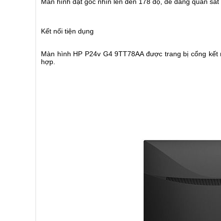
Màn hình đạt góc nhìn lên đến 178 độ, dễ dàng quan sát
Kết nối tiện dụng
Màn hình HP P24v G4 9TT78AA được trang bị cổng kết n
hợp.