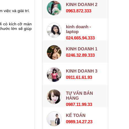
KINH DOANH 2
iệc và giải trí.
0963.872.333
4 có kích cỡ màn
kinh doanh -
thước lớn sẽ giúp
laptop
024.665.94.333
KINH DOANH 1
0246.32.89.333
KINH DOANH 3
0911.61.61.93
TƯ VẤN BÁN
HÀNG
0987.11.99.33
KẾ TOÁN
0989.14.27.23