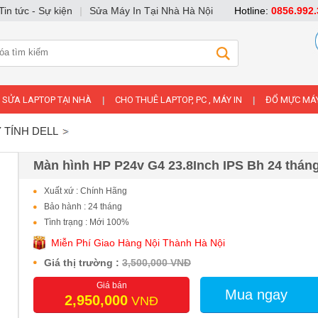
Tin tức - Sự kiện
|
Sửa Máy In Tại Nhà Hà Nội
Hotline:
0856.992.
SỬA LAPTOP TẠI NHÀ
CHO THUÊ LAPTOP, PC , MÁY IN
ĐỔ MỰC MÁY
|
|
 TÍNH DELL
Màn hình HP P24v G4 23.8Inch IPS Bh 24 thán
Xuất xứ : Chính Hãng
Bảo hành : 24 tháng
Tình trạng : Mới 100%
Miễn Phí Giao Hàng Nội Thành Hà Nội
Giá thị trường :
3,500,000 VNĐ
Giá bán
Mua ngay
2,950,000
VNĐ