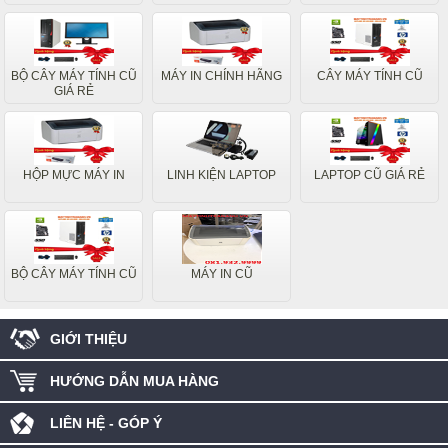
BỘ CÂY MÁY TÍNH CŨ
MÁY IN CHÍNH HÃNG
CÂY MÁY TÍNH CŨ
GIÁ RẺ
HỘP MỰC MÁY IN
LINH KIỆN LAPTOP
LAPTOP CŨ GIÁ RẺ
BỘ CÂY MÁY TÍNH CŨ
MÁY IN CŨ
GIỚI THIỆU
HƯỚNG DẪN MUA HÀNG
LIÊN HỆ - GÓP Ý