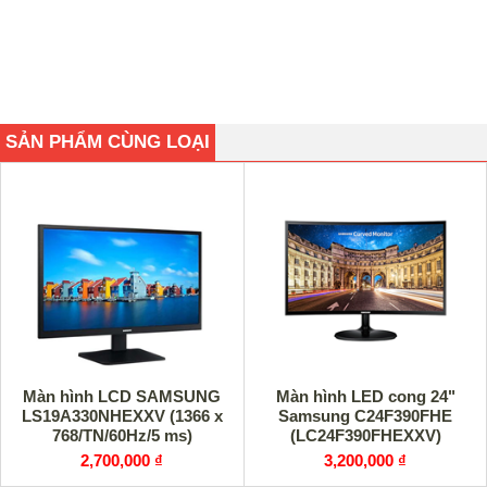
SẢN PHẨM CÙNG LOẠI
Màn hình LCD SAMSUNG
Màn hình LED cong 24"
LS19A330NHEXXV (1366 x
Samsung C24F390FHE
768/TN/60Hz/5 ms)
(LC24F390FHEXXV)
2,700,000 ₫
3,200,000 ₫