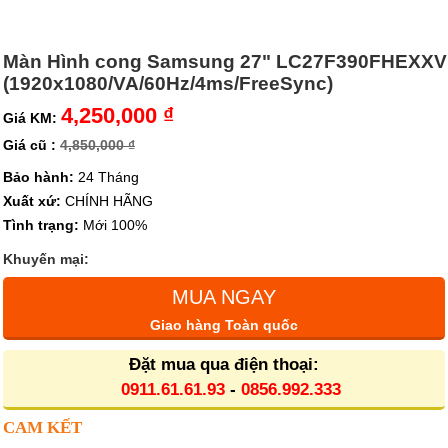
Màn Hình cong Samsung 27" LC27F390FHEXXV
(1920x1080/VA/60Hz/4ms/FreeSync)
4,250,000 ₫
Giá KM:
Giá cũ :
4,850,000 ₫
Bảo hành:
24 Tháng
Xuất xứ:
CHÍNH HÃNG
Tình trạng:
Mới 100%
Khuyến mại:
MUA NGAY
Giao hàng Toàn quốc
Đặt mua qua điện thoại:
0911.61.61.93
-
0856.992.333
CAM KẾT