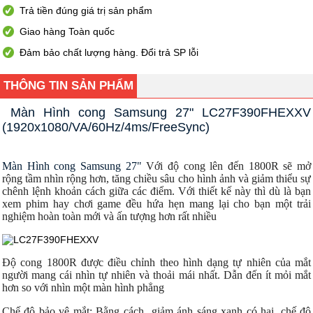
Trả tiền đúng giá trị sản phẩm
Giao hàng Toàn quốc
Đảm bảo chất lượng hàng. Đổi trả SP lỗi
THÔNG TIN SẢN PHẨM
Màn Hình cong Samsung 27" LC27F390FHEXXV 
(1920x1080/VA/60Hz/4ms/FreeSync)
Màn Hình cong Samsung 27" 
Với độ cong lên đến 1800R sẽ mở
rộng tầm nhìn rộng hơn, tăng chiều sâu cho hình ảnh và giảm thiểu sự
chênh lệnh khoản cách giữa các điểm. Với thiết kế này thì dù là bạn
xem phim hay chơi game đều hứa hẹn mang lại cho bạn một trải
nghiệm hoàn toàn mới và ấn tượng hơn rất nhiều
Độ cong 1800R được điều chỉnh theo hình dạng tự nhiên của mắt
người mang cái nhìn tự nhiên và thoải mái nhất. Dẫn đến ít mỏi mắt
hơn so với nhìn một màn hình phẳng
Chế độ bảo vệ mắt: Bằng cách giảm ánh sáng xanh có hại, chế độ