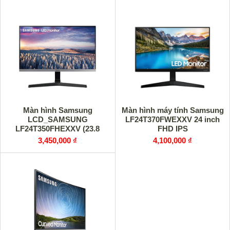
Màn hình Samsung
Màn hình máy tính Samsung
LCD_SAMSUNG
LF24T370FWEXXV 24 inch
LF24T350FHEXXV (23.8
FHD IPS
inch/FHD/LED/IPS/250cd/m²/HDMI+VGA/75Hz/5ms)
3,450,000 ₫
4,100,000 ₫