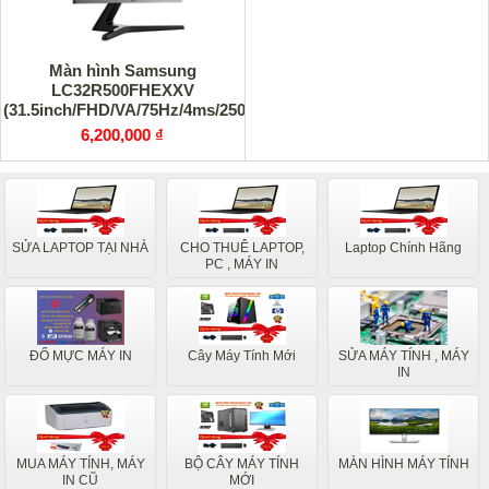
Màn hình Samsung
LC32R500FHEXXV
(31.5inch/FHD/VA/75Hz/4ms/250nits/HDMI+DSub+Audio)
6,200,000 ₫
SỬA LAPTOP TẠI NHÀ
CHO THUÊ LAPTOP,
Laptop Chính Hãng
PC , MÁY IN
ĐỔ MỰC MÁY IN
Cây Máy Tính Mới
SỬA MÁY TÍNH , MÁY
IN
MUA MÁY TÍNH, MÁY
BỘ CÂY MÁY TÍNH
MÀN HÌNH MÁY TÍNH
IN CŨ
MỚI