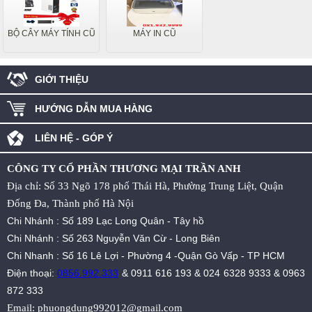
BỘ CÂY MÁY TÍNH CŨ
MÁY IN CŨ
GIỚI THIỆU
HƯỚNG DẪN MUA HÀNG
LIÊN HỆ - GÓP Ý
CÔNG TY CỔ PHẦN THƯƠNG MẠI TRẦN ANH
Địa chỉ: Số 33 Ngõ 178 phố Thái Hà, Phường Trung Liệt, Quận
Đống Đa, Thành phố Hà Nội
Chi Nhánh : Số 189 Lạc Long Quân - Tây hồ
Chi Nhánh : Số 263 Nguyễn Văn Cừ - Long Biên
Chi Nhanh : Số 16 Lê Lợi - Phường 4 -Quận Gò Vấp - TP HCM
Điện thoại:
0856.992.333
&
0911 616 193
&
024 6328 9333
&
0963
872 333
Email:
phuongdung992012@gmail.com