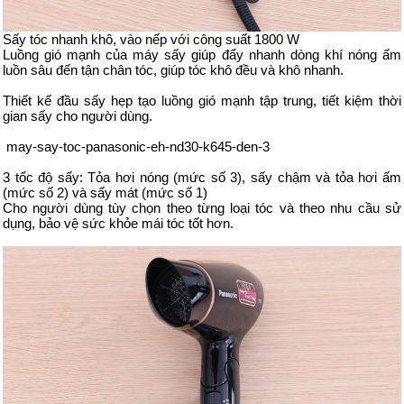
Sấy tóc nhanh khô, vào nếp với công suất 1800 W
Luồng gió mạnh của máy sấy giúp đẩy nhanh dòng khí nóng ấm
luồn sâu đến tận chân tóc, giúp tóc khô đều và khô nhanh.
Thiết kế đầu sấy hẹp tạo luồng gió mạnh tập trung, tiết kiệm thời
gian sấy cho người dùng.
may-say-toc-panasonic-eh-nd30-k645-den-3
3 tốc độ sấy: Tỏa hơi nóng (mức số 3), sấy chậm và tỏa hơi ấm
(mức số 2) và sấy mát (mức số 1)
Cho người dùng tùy chọn theo từng loại tóc và theo nhu cầu sử
dụng, bảo vệ sức khỏe mái tóc tốt hơn.