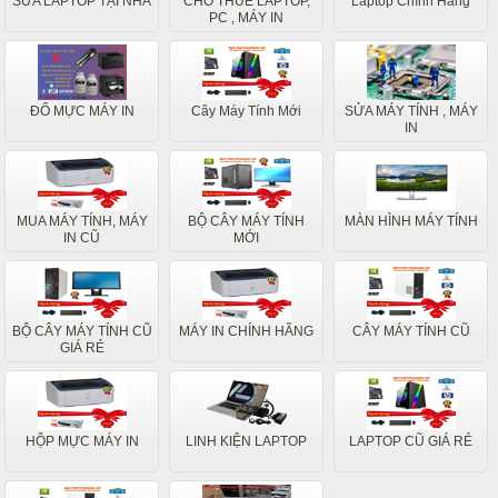
SỬA LAPTOP TẠI NHÀ
CHO THUÊ LAPTOP,
Laptop Chính Hãng
PC , MÁY IN
ĐỔ MỰC MÁY IN
Cây Máy Tính Mới
SỬA MÁY TÍNH , MÁY
IN
MUA MÁY TÍNH, MÁY
BỘ CÂY MÁY TÍNH
MÀN HÌNH MÁY TÍNH
IN CŨ
MỚI
BỘ CÂY MÁY TÍNH CŨ
MÁY IN CHÍNH HÃNG
CÂY MÁY TÍNH CŨ
GIÁ RẺ
HỘP MỰC MÁY IN
LINH KIỆN LAPTOP
LAPTOP CŨ GIÁ RẺ