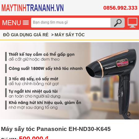
0856.992.333
ĐỒ GIA DỤNG GIÁ RẺ
MÁY SẤY TÓC
Máy sấy tóc Panasonic EH-ND30-K645
500,000 ₫