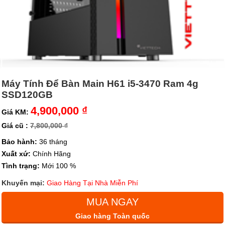
Máy Tính Để Bàn Main H61 i5-3470 Ram 4g
SSD120GB
4,900,000 ₫
Giá KM:
Giá cũ :
7,800,000 ₫
Bảo hành:
36 tháng
Xuất xứ:
Chính Hãng
Tình trạng:
Mới 100 %
Khuyến mại:
Giao Hàng Tại Nhà Miễn Phí
MUA NGAY
Giao hàng Toàn quốc