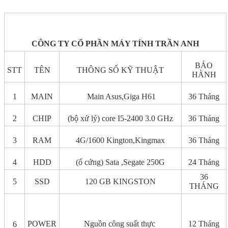
CÔNG TY CỔ PHẦN MÁY TÍNH TRẦN ANH
BẢO
STT
TÊN
THÔNG SỐ KỸ THUẬT
HÀNH
1
MAIN
Main Asus,Giga H61
36 Tháng
2
CHIP
(bộ xử lý) core I5-2400 3.0 GHz
36 Tháng
3
RAM
4G/1600 Kington,Kingmax
36 Tháng
4
HDD
(ổ cứng) Sata ,Segate 250G
24 Tháng
36
5
SSD
120 GB KINGSTON
THÁNG
POWER
Nguồn công suất thực
12 Tháng
6