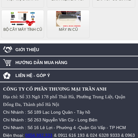
BỘ CÂY MÁY TÍNH CŨ
MÁY IN CŨ
GIỚI THIỆU
HƯỚNG DẪN MUA HÀNG
LIÊN HỆ - GÓP Ý
CÔNG TY CỔ PHẦN THƯƠNG MẠI TRẦN ANH
Địa chỉ: Số 33 Ngõ 178 phố Thái Hà, Phường Trung Liệt, Quận
Đống Đa, Thành phố Hà Nội
Chi Nhánh : Số 189 Lạc Long Quân - Tây hồ
Chi Nhánh : Số 263 Nguyễn Văn Cừ - Long Biên
Chi Nhanh : Số 16 Lê Lợi - Phường 4 -Quận Gò Vấp - TP HCM
Điện thoại:
0856.992.333
&
0911 616 193
&
024 6328 9333
&
0963