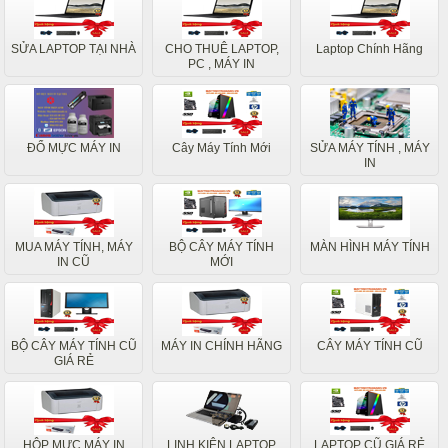
SỬA LAPTOP TẠI NHÀ
CHO THUÊ LAPTOP,
Laptop Chính Hãng
PC , MÁY IN
ĐỔ MỰC MÁY IN
Cây Máy Tính Mới
SỬA MÁY TÍNH , MÁY
IN
MUA MÁY TÍNH, MÁY
BỘ CÂY MÁY TÍNH
MÀN HÌNH MÁY TÍNH
IN CŨ
MỚI
BỘ CÂY MÁY TÍNH CŨ
MÁY IN CHÍNH HÃNG
CÂY MÁY TÍNH CŨ
GIÁ RẺ
HỘP MỰC MÁY IN
LINH KIỆN LAPTOP
LAPTOP CŨ GIÁ RẺ