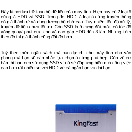
Đây là nơi lưu trữ toàn bộ dữ liệu của máy tính. Hiện nay có 2 loại ổ
cứng là HDD và SSD. Trong đó, HDD là loại ổ cứng truyền thống
có giá thành rẻ và dung lượng bộ nhớ cao. Tuy nhiên, tốc độ xử lý,
truyền dữ liệu chưa tối ưu. Còn SSD là ổ cứng đời mới, có tốc độ
vòng quay/ phút cực cao và cao gấp HDD đến 3 lần. Nhưng kèm
theo đó thì giá thành cũng đắt đỏ hơn.
Tuỳ theo mức ngân sách mà bạn dự chi cho máy tính cho văn
phòng mà bạn sẽ cân nhắc lựa chọn ổ cứng phù hợp. Còn về cơ
bản thì bạn nên sử dụng SSD vì nó sẽ đáp ứng hiệu quả công việc
cao hơn rất nhiều so với HDD về cả ngắn hạn và dài hạn.