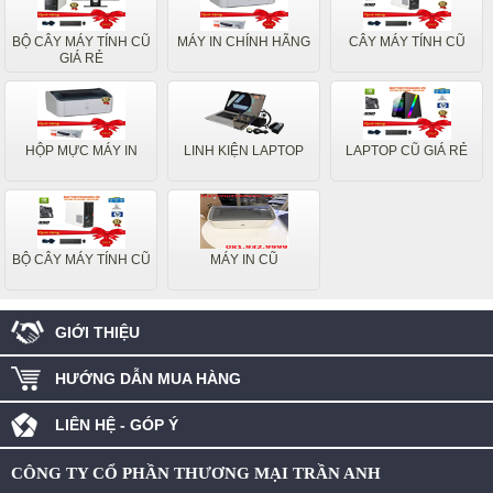
BỘ CÂY MÁY TÍNH CŨ
MÁY IN CHÍNH HÃNG
CÂY MÁY TÍNH CŨ
GIÁ RẺ
HỘP MỰC MÁY IN
LINH KIỆN LAPTOP
LAPTOP CŨ GIÁ RẺ
BỘ CÂY MÁY TÍNH CŨ
MÁY IN CŨ
GIỚI THIỆU
HƯỚNG DẪN MUA HÀNG
LIÊN HỆ - GÓP Ý
CÔNG TY CỔ PHẦN THƯƠNG MẠI TRẦN ANH