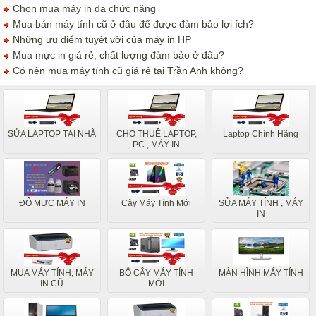
Chọn mua máy in đa chức năng
Mua bán máy tính cũ ở đâu để được đảm bảo lợi ích?
Những ưu điểm tuyệt vời của máy in HP
Mua mực in giá rẻ, chất lượng đảm bảo ở đâu?
Có nên mua máy tính cũ giá rẻ tại Trần Anh không?
SỬA LAPTOP TẠI NHÀ
CHO THUÊ LAPTOP,
Laptop Chính Hãng
PC , MÁY IN
ĐỔ MỰC MÁY IN
Cây Máy Tính Mới
SỬA MÁY TÍNH , MÁY
IN
MUA MÁY TÍNH, MÁY
BỘ CÂY MÁY TÍNH
MÀN HÌNH MÁY TÍNH
IN CŨ
MỚI