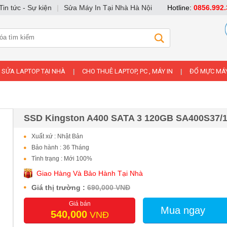
Tin tức - Sự kiện
|
Sửa Máy In Tại Nhà Hà Nội
Hotline:
0856.992.
SỬA LAPTOP TẠI NHÀ
CHO THUÊ LAPTOP, PC , MÁY IN
ĐỔ MỰC MÁY
|
|
SSD Kingston A400 SATA 3 120GB SA400S37/
Xuất xứ : Nhật Bản
Bảo hành : 36 Tháng
Tình trạng : Mới 100%
Giao Hàng Và Bảo Hành Tại Nhà
Giá thị trường :
690,000 VNĐ
Giá bán
Mua ngay
540,000
VNĐ