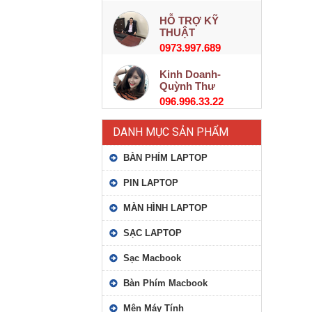
HỖ TRỢ KỸ
THUẬT
0973.997.689
Kinh Doanh-
Quỳnh Thư
096.996.33.22
DANH MỤC SẢN PHẨM
BÀN PHÍM LAPTOP
PIN LAPTOP
MÀN HÌNH LAPTOP
SẠC LAPTOP
Sạc Macbook
Bàn Phím Macbook
Mên Máy Tính