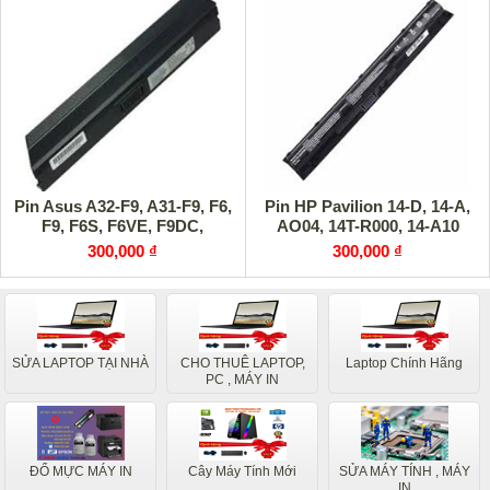
Pin Asus A32-F9, A31-F9, F6,
Pin HP Pavilion 14-D, 14-A,
F9, F6S, F6VE, F9DC,
AO04, 14T-R000, 14-A10
300,000 ₫
300,000 ₫
SỬA LAPTOP TẠI NHÀ
CHO THUÊ LAPTOP,
Laptop Chính Hãng
PC , MÁY IN
ĐỔ MỰC MÁY IN
Cây Máy Tính Mới
SỬA MÁY TÍNH , MÁY
IN