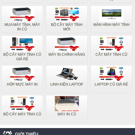
MUA MÁY TÍNH, MÁY
BỘ CÂY MÁY TÍNH
MÀN HÌNH MÁY TÍNH
IN CŨ
MỚI
BỘ CÂY MÁY TÍNH CŨ
MÁY IN CHÍNH HÃNG
CÂY MÁY TÍNH CŨ
GIÁ RẺ
HỘP MỰC MÁY IN
LINH KIỆN LAPTOP
LAPTOP CŨ GIÁ RẺ
BỘ CÂY MÁY TÍNH CŨ
MÁY IN CŨ
GIỚI THIỆU