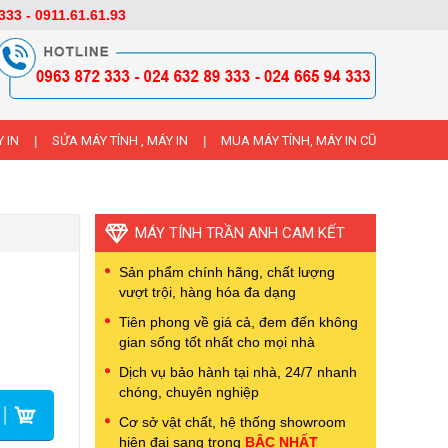
333 - 0911.61.61.93
 IN
SỬA MÁY TÍNH , MÁY IN
MUA MÁY TÍNH, MÁY IN CŨ
|
|
MÁY TÍNH TRẦN ANH CAM KẾT
Sản phẩm chính hãng, chất lượng
vượt trội, hàng hóa đa dạng
Tiên phong về giá cả, đem đến không
gian sống tốt nhất cho mọi nhà
Dịch vụ bảo hành tại nhà, 24/7 nhanh
chóng, chuyên nghiệp
Cơ sở vật chất, hệ thống showroom
hiện đại sang trọng
BẬC NHẤT