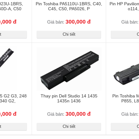
5023U-1BRS,
Pin Toshiba PA5110U-1BRS, C40,
Pin HP Pavilio
40D-A, C50
C45, C50, PA5026, P
o114,
,000 đ
300,000 đ
Giá bán:
Giá bán
t
Chi tiết
C
55 G2 G3, 248
Thay pin Dell Studio 14 1435
Pin Toshiba 
 340 G2,
1435n 1436
P855, L8
,000 đ
300,000 đ
Giá bán:
Giá bán
t
Chi tiết
C