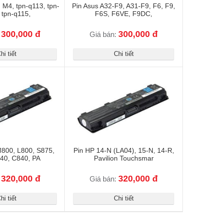
n M4, tpn-q113, tpn-
Pin Asus A32-F9, A31-F9, F6, F9,
 tpn-q115,
F6S, F6VE, F9DC,
300,000 đ
300,000 đ
:
Giá bán:
hi tiết
Chi tiết
M800, L800, S875,
Pin HP 14-N (LA04), 15-N, 14-R,
40, C840, PA
Pavilion Touchsmar
320,000 đ
320,000 đ
:
Giá bán:
hi tiết
Chi tiết