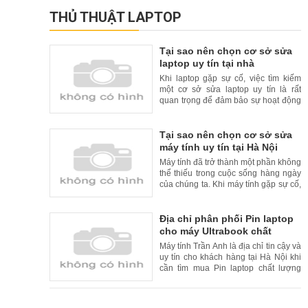
THỦ THUẬT LAPTOP
Tại sao nên chọn cơ sở sửa
laptop uy tín tại nhà
Khi laptop gặp sự cố, việc tìm kiếm
một cơ sở sửa laptop uy tín là rất
quan trọng để đảm bảo sự hoạt động
liên tục và đáng tin cậy của thiết bị
của bạn. Tuy nhiên, để tăng thêm sự
tiện lợi cho khách hàng, nhiều cơ sở
Tại sao nên chọn cơ sở sửa
sửa laptop uy tín đã cung cấp dịch vụ
máy tính uy tín tại Hà Nội
sửa chữa tại nhà. Trong bài viết này,
Máy tính đã trở thành một phần không
chúng
thể thiếu trong cuộc sống hàng ngày
của chúng ta. Khi máy tính gặp sự cố,
việc tìm kiếm một cơ sở sửa máy tính
uy tín là rất quan trọng. Tại Hà Nội, có
nhiều cơ sở sửa máy tính uy tín và
Địa chỉ phân phối Pin laptop
chất lượng. Trong bài viết này, chúng
cho máy Ultrabook chất
tôi xin giới thiệu lý do nên chọn cơ
lượng cao và uy tín tại Hà Nội
Máy tính Trần Anh là địa chỉ tin cậy và
uy tín cho khách hàng tại Hà Nội khi
cần tìm mua Pin laptop chất lượng
cao cho máy Ultrabook. Với kinh
nghiệm nhiều năm trong lĩnh vực bán
hàng và sửa chữa laptop, Máy tính