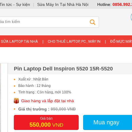
Tin tức - Sự kiện
|
Sửa Máy In Tại Nhà Hà Nội
Hotline:
0856.992.
SỬA LAPTOP TẠI NHÀ
CHO THUÊ LAPTOP, PC , MÁY IN
ĐỔ MỰC MÁY
|
|
Pin Laptop Dell Inspiron 5520 15R-5520
Xuất xứ : Nhật Bản
Bảo hành : 12 tháng
Tình trạng : Còn hàng, mới 100%
Giao hàng và lắp đặt tại nhà
Giá thị trường :
950,000 VNĐ
Giá bán
Mua ngay
550,000
VNĐ