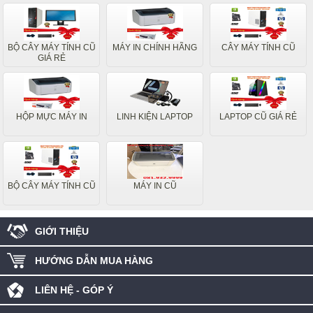
BỘ CÂY MÁY TÍNH CŨ
MÁY IN CHÍNH HÃNG
CÂY MÁY TÍNH CŨ
GIÁ RẺ
HỘP MỰC MÁY IN
LINH KIỆN LAPTOP
LAPTOP CŨ GIÁ RẺ
BỘ CÂY MÁY TÍNH CŨ
MÁY IN CŨ
GIỚI THIỆU
HƯỚNG DẪN MUA HÀNG
LIÊN HỆ - GÓP Ý