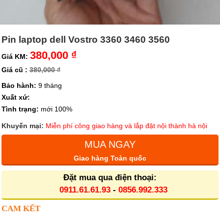
Pin laptop dell Vostro 3360 3460 3560
380,000 ₫
Giá KM:
Giá cũ :
380,000 ₫
Bảo hành:
9 tháng
Xuất xứ:
Tình trạng:
mới 100%
Khuyến mại:
Miễn phí công giao hàng và lắp đặt nội thành hà nội
MUA NGAY
Giao hàng Toàn quốc
Đặt mua qua điện thoại:
0911.61.61.93
-
0856.992.333
CAM KẾT