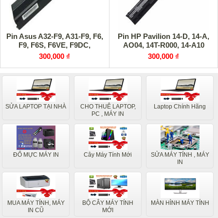
Pin Asus A32-F9, A31-F9, F6,
Pin HP Pavilion 14-D, 14-A,
F9, F6S, F6VE, F9DC,
AO04, 14T-R000, 14-A10
300,000 ₫
300,000 ₫
SỬA LAPTOP TẠI NHÀ
CHO THUÊ LAPTOP,
Laptop Chính Hãng
PC , MÁY IN
ĐỔ MỰC MÁY IN
Cây Máy Tính Mới
SỬA MÁY TÍNH , MÁY
IN
MUA MÁY TÍNH, MÁY
BỘ CÂY MÁY TÍNH
MÀN HÌNH MÁY TÍNH
IN CŨ
MỚI