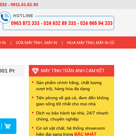
333 - 0911.61.61.93
 IN
SỬA MÁY TÍNH , MÁY IN
MUA MÁY TÍNH, MÁY IN CŨ
|
|
001 Pr
MÁY TÍNH TRẦN ANH CAM KẾT
Sản phẩm chính hãng, chất lượng
vượt trội, hàng hóa đa dạng
Tiên phong về giá cả, đem đến không
gian sống tốt nhất cho mọi nhà
Dịch vụ bảo hành tại nhà, 24/7 nhanh
chóng, chuyên nghiệp
Cơ sở vật chất, hệ thống showroom
hiện đại sang trọng
BẬC NHẤT