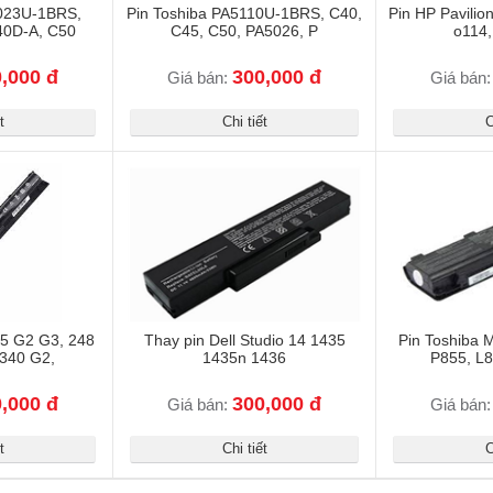
5023U-1BRS,
Pin Toshiba PA5110U-1BRS, C40,
Pin HP Pavilio
40D-A, C50
C45, C50, PA5026, P
o114,
,000 đ
300,000 đ
Giá bán:
Giá bán
t
Chi tiết
C
55 G2 G3, 248
Thay pin Dell Studio 14 1435
Pin Toshiba 
 340 G2,
1435n 1436
P855, L8
,000 đ
300,000 đ
Giá bán:
Giá bán
t
Chi tiết
C