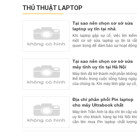
THỦ THUẬT LAPTOP
Tại sao nên chọn cơ sở sửa
laptop uy tín tại nhà
Khi laptop gặp sự cố, việc tìm kiếm
một cơ sở sửa laptop uy tín là rất
quan trọng để đảm bảo sự hoạt động
liên tục và đáng tin cậy của thiết bị
của bạn. Tuy nhiên, để tăng thêm sự
tiện lợi cho khách hàng, nhiều cơ sở
Tại sao nên chọn cơ sở sửa
sửa laptop uy tín đã cung cấp dịch vụ
máy tính uy tín tại Hà Nội
sửa chữa tại nhà. Trong bài viết này,
Máy tính đã trở thành một phần không
chúng
thể thiếu trong cuộc sống hàng ngày
của chúng ta. Khi máy tính gặp sự cố,
việc tìm kiếm một cơ sở sửa máy tính
uy tín là rất quan trọng. Tại Hà Nội, có
nhiều cơ sở sửa máy tính uy tín và
Địa chỉ phân phối Pin laptop
chất lượng. Trong bài viết này, chúng
cho máy Ultrabook chất
tôi xin giới thiệu lý do nên chọn cơ
lượng cao và uy tín tại Hà Nội
Máy tính Trần Anh là địa chỉ tin cậy và
uy tín cho khách hàng tại Hà Nội khi
cần tìm mua Pin laptop chất lượng
cao cho máy Ultrabook. Với kinh
nghiệm nhiều năm trong lĩnh vực bán
hàng và sửa chữa laptop, Máy tính