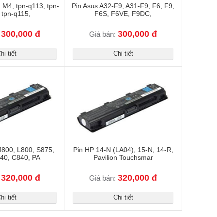
n M4, tpn-q113, tpn-
Pin Asus A32-F9, A31-F9, F6, F9,
 tpn-q115,
F6S, F6VE, F9DC,
300,000 đ
300,000 đ
:
Giá bán:
hi tiết
Chi tiết
M800, L800, S875,
Pin HP 14-N (LA04), 15-N, 14-R,
40, C840, PA
Pavilion Touchsmar
320,000 đ
320,000 đ
:
Giá bán:
hi tiết
Chi tiết