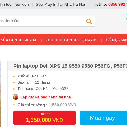
Tin tức - Sự kiện
|
Sửa Máy In Tại Nhà Hà Nội
Hotline:
0856.992.
SỬA LAPTOP TẠI NHÀ
CHO THUÊ LAPTOP, PC , MÁY IN
ĐỔ MỰC MÁY
|
|
Pin laptop Dell XPS 15 9550 9560 P56FG, P56F
Xuất xứ : Nhật Bản
Bảo hành : 12 Tháng
Tình trạng : Còn Hàng Mới 100%
Lắp đặt và bảo hành tại nhà
Giá thị trường :
1,550,000 VNĐ
Giá bán
Mua ngay
1,350,000
VNĐ