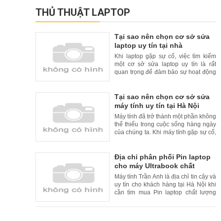
THỦ THUẬT LAPTOP
Tại sao nên chọn cơ sở sửa
laptop uy tín tại nhà
Khi laptop gặp sự cố, việc tìm kiếm
một cơ sở sửa laptop uy tín là rất
quan trọng để đảm bảo sự hoạt động
liên tục và đáng tin cậy của thiết bị
của bạn. Tuy nhiên, để tăng thêm sự
tiện lợi cho khách hàng, nhiều cơ sở
Tại sao nên chọn cơ sở sửa
sửa laptop uy tín đã cung cấp dịch vụ
máy tính uy tín tại Hà Nội
sửa chữa tại nhà. Trong bài viết này,
Máy tính đã trở thành một phần không
chúng
thể thiếu trong cuộc sống hàng ngày
của chúng ta. Khi máy tính gặp sự cố,
việc tìm kiếm một cơ sở sửa máy tính
uy tín là rất quan trọng. Tại Hà Nội, có
nhiều cơ sở sửa máy tính uy tín và
Địa chỉ phân phối Pin laptop
chất lượng. Trong bài viết này, chúng
cho máy Ultrabook chất
tôi xin giới thiệu lý do nên chọn cơ
lượng cao và uy tín tại Hà Nội
Máy tính Trần Anh là địa chỉ tin cậy và
uy tín cho khách hàng tại Hà Nội khi
cần tìm mua Pin laptop chất lượng
cao cho máy Ultrabook. Với kinh
nghiệm nhiều năm trong lĩnh vực bán
hàng và sửa chữa laptop, Máy tính