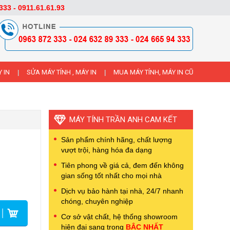
333 - 0911.61.61.93
 IN
SỬA MÁY TÍNH , MÁY IN
MUA MÁY TÍNH, MÁY IN CŨ
|
|
MÁY TÍNH TRẦN ANH CAM KẾT
Sản phẩm chính hãng, chất lượng
vượt trội, hàng hóa đa dạng
Tiên phong về giá cả, đem đến không
gian sống tốt nhất cho mọi nhà
Dịch vụ bảo hành tại nhà, 24/7 nhanh
chóng, chuyên nghiệp
Cơ sở vật chất, hệ thống showroom
hiện đại sang trọng
BẬC NHẤT