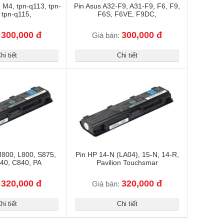
n M4, tpn-q113, tpn-
Pin Asus A32-F9, A31-F9, F6, F9,
 tpn-q115,
F6S, F6VE, F9DC,
300,000 đ
300,000 đ
:
Giá bán:
hi tiết
Chi tiết
M800, L800, S875,
Pin HP 14-N (LA04), 15-N, 14-R,
40, C840, PA
Pavilion Touchsmar
320,000 đ
320,000 đ
:
Giá bán:
hi tiết
Chi tiết