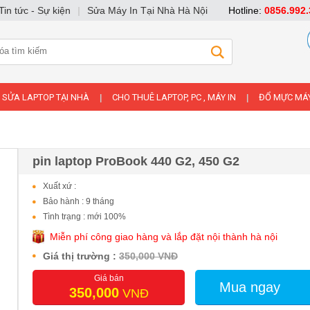
Tin tức - Sự kiện
|
Sửa Máy In Tại Nhà Hà Nội
Hotline:
0856.992.
SỬA LAPTOP TẠI NHÀ
CHO THUÊ LAPTOP, PC , MÁY IN
ĐỔ MỰC MÁY
|
|
pin laptop ProBook 440 G2, 450 G2
Xuất xứ :
Bảo hành : 9 tháng
Tình trạng : mới 100%
Miễn phí công giao hàng và lắp đặt nội thành hà nội
Giá thị trường :
350,000 VNĐ
Giá bán
Mua ngay
350,000
VNĐ