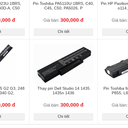
5023U-1BRS,
Pin Toshiba PA5110U-1BRS, C40,
Pin HP Pavilio
40D-A, C50
C45, C50, PA5026, P
o114,
,000 đ
300,000 đ
Giá bán:
Giá bán
t
Chi tiết
C
55 G2 G3, 248
Thay pin Dell Studio 14 1435
Pin Toshiba 
 340 G2,
1435n 1436
P855, L8
,000 đ
300,000 đ
Giá bán:
Giá bán
t
Chi tiết
C