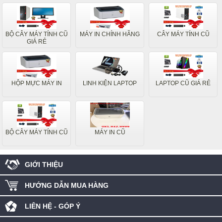
BỘ CÂY MÁY TÍNH CŨ
MÁY IN CHÍNH HÃNG
CÂY MÁY TÍNH CŨ
GIÁ RẺ
HỘP MỰC MÁY IN
LINH KIỆN LAPTOP
LAPTOP CŨ GIÁ RẺ
BỘ CÂY MÁY TÍNH CŨ
MÁY IN CŨ
GIỚI THIỆU
HƯỚNG DẪN MUA HÀNG
LIÊN HỆ - GÓP Ý