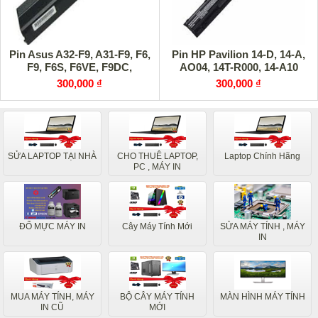
Pin Asus A32-F9, A31-F9, F6,
Pin HP Pavilion 14-D, 14-A,
F9, F6S, F6VE, F9DC,
AO04, 14T-R000, 14-A10
300,000 ₫
300,000 ₫
SỬA LAPTOP TẠI NHÀ
CHO THUÊ LAPTOP,
Laptop Chính Hãng
PC , MÁY IN
ĐỔ MỰC MÁY IN
Cây Máy Tính Mới
SỬA MÁY TÍNH , MÁY
IN
MUA MÁY TÍNH, MÁY
BỘ CÂY MÁY TÍNH
MÀN HÌNH MÁY TÍNH
IN CŨ
MỚI