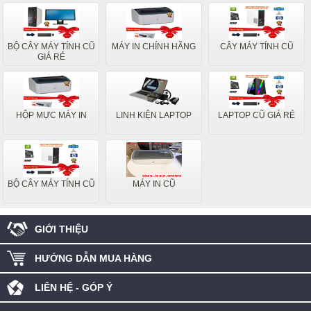
BỘ CÂY MÁY TÍNH CŨ
MÁY IN CHÍNH HÃNG
CÂY MÁY TÍNH CŨ
GIÁ RẺ
HỘP MỰC MÁY IN
LINH KIỆN LAPTOP
LAPTOP CŨ GIÁ RẺ
BỘ CÂY MÁY TÍNH CŨ
MÁY IN CŨ
GIỚI THIỆU
HƯỚNG DẪN MUA HÀNG
LIÊN HỆ - GÓP Ý