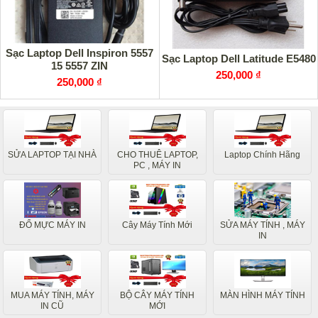
Sạc Laptop Dell Inspiron 5557
Sạc Laptop Dell Latitude E5480
15 5557 ZIN
250,000 ₫
250,000 ₫
SỬA LAPTOP TẠI NHÀ
CHO THUÊ LAPTOP,
Laptop Chính Hãng
PC , MÁY IN
ĐỔ MỰC MÁY IN
Cây Máy Tính Mới
SỬA MÁY TÍNH , MÁY
IN
MUA MÁY TÍNH, MÁY
BỘ CÂY MÁY TÍNH
MÀN HÌNH MÁY TÍNH
IN CŨ
MỚI