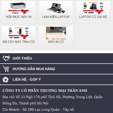
HỘP MỰC MÁY IN
LINH KIỆN LAPTOP
LAPTOP CŨ GIÁ RẺ
BỘ CÂY MÁY TÍNH CŨ
MÁY IN CŨ
GIỚI THIỆU
HƯỚNG DẪN MUA HÀNG
LIÊN HỆ - GÓP Ý
CÔNG TY CỔ PHẦN THƯƠNG MẠI TRẦN ANH
Địa chỉ: Số 33 Ngõ 178 phố Thái Hà, Phường Trung Liệt, Quận
Đống Đa, Thành phố Hà Nội
Chi Nhánh : Số 189 Lạc Long Quân - Tây hồ