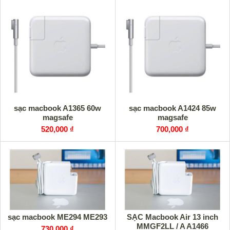
sạc macbook A1365 60w
sạc macbook A1424 85w
magsafe
magsafe
520,000 ₫
700,000 ₫
sạc macbook ME294 ME293
SẠC Macbook Air 13 inch
MMGF2LL / A A1466
730,000 ₫