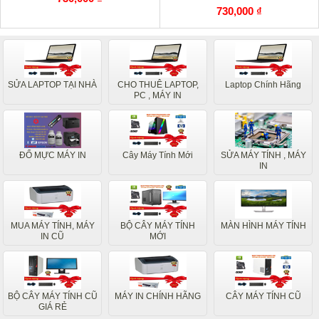
730,000 ₫
SỬA LAPTOP TẠI NHÀ
CHO THUÊ LAPTOP,
Laptop Chính Hãng
PC , MÁY IN
ĐỔ MỰC MÁY IN
Cây Máy Tính Mới
SỬA MÁY TÍNH , MÁY
IN
MUA MÁY TÍNH, MÁY
BỘ CÂY MÁY TÍNH
MÀN HÌNH MÁY TÍNH
IN CŨ
MỚI
BỘ CÂY MÁY TÍNH CŨ
MÁY IN CHÍNH HÃNG
CÂY MÁY TÍNH CŨ
GIÁ RẺ