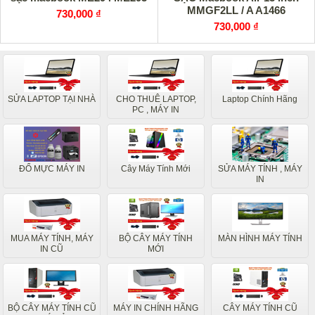
MMGF2LL / A A1466
730,000 ₫
730,000 ₫
SỬA LAPTOP TẠI NHÀ
CHO THUÊ LAPTOP,
Laptop Chính Hãng
PC , MÁY IN
ĐỔ MỰC MÁY IN
Cây Máy Tính Mới
SỬA MÁY TÍNH , MÁY
IN
MUA MÁY TÍNH, MÁY
BỘ CÂY MÁY TÍNH
MÀN HÌNH MÁY TÍNH
IN CŨ
MỚI
BỘ CÂY MÁY TÍNH CŨ
MÁY IN CHÍNH HÃNG
CÂY MÁY TÍNH CŨ