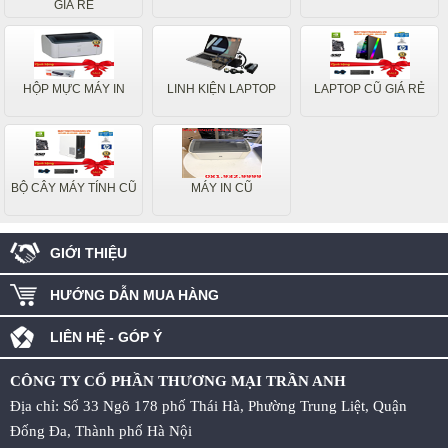
GIÁ RẺ
HỘP MỰC MÁY IN
LINH KIỆN LAPTOP
LAPTOP CŨ GIÁ RẺ
BỘ CÂY MÁY TÍNH CŨ
MÁY IN CŨ
GIỚI THIỆU
HƯỚNG DẪN MUA HÀNG
LIÊN HỆ - GÓP Ý
CÔNG TY CỔ PHẦN THƯƠNG MẠI TRẦN ANH
Địa chỉ: Số 33 Ngõ 178 phố Thái Hà, Phường Trung Liệt, Quận
Đống Đa, Thành phố Hà Nội