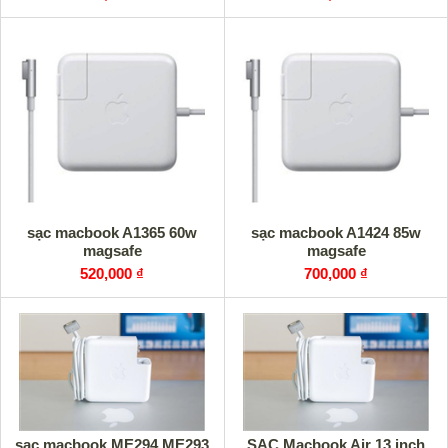
sạc macbook A1365 60w
sạc macbook A1424 85w
magsafe
magsafe
520,000 ₫
700,000 ₫
sạc macbook ME294 ME293
SẠC Macbook Air 13 inch