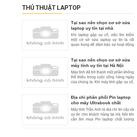
THỦ THUẬT LAPTOP
Tại sao nên chọn cơ sở sửa
laptop uy tín tại nhà
Khi laptop gặp sự cố, việc tìm kiếm
một cơ sở sửa laptop uy tín là rất
quan trọng để đảm bảo sự hoạt động
liên tục và đáng tin cậy của thiết bị
của bạn. Tuy nhiên, để tăng thêm sự
tiện lợi cho khách hàng, nhiều cơ sở
Tại sao nên chọn cơ sở sửa
sửa laptop uy tín đã cung cấp dịch vụ
máy tính uy tín tại Hà Nội
sửa chữa tại nhà. Trong bài viết này,
Máy tính đã trở thành một phần không
chúng
thể thiếu trong cuộc sống hàng ngày
của chúng ta. Khi máy tính gặp sự cố,
việc tìm kiếm một cơ sở sửa máy tính
uy tín là rất quan trọng. Tại Hà Nội, có
nhiều cơ sở sửa máy tính uy tín và
Địa chỉ phân phối Pin laptop
chất lượng. Trong bài viết này, chúng
cho máy Ultrabook chất
tôi xin giới thiệu lý do nên chọn cơ
lượng cao và uy tín tại Hà Nội
Máy tính Trần Anh là địa chỉ tin cậy và
uy tín cho khách hàng tại Hà Nội khi
cần tìm mua Pin laptop chất lượng
cao cho máy Ultrabook. Với kinh
nghiệm nhiều năm trong lĩnh vực bán
hàng và sửa chữa laptop, Máy tính