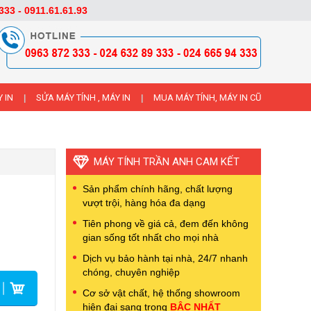
333 - 0911.61.61.93
 IN
SỬA MÁY TÍNH , MÁY IN
MUA MÁY TÍNH, MÁY IN CŨ
|
|
MÁY TÍNH TRẦN ANH CAM KẾT
Sản phẩm chính hãng, chất lượng
vượt trội, hàng hóa đa dạng
Tiên phong về giá cả, đem đến không
gian sống tốt nhất cho mọi nhà
Dịch vụ bảo hành tại nhà, 24/7 nhanh
chóng, chuyên nghiệp
Cơ sở vật chất, hệ thống showroom
hiện đại sang trọng
BẬC NHẤT