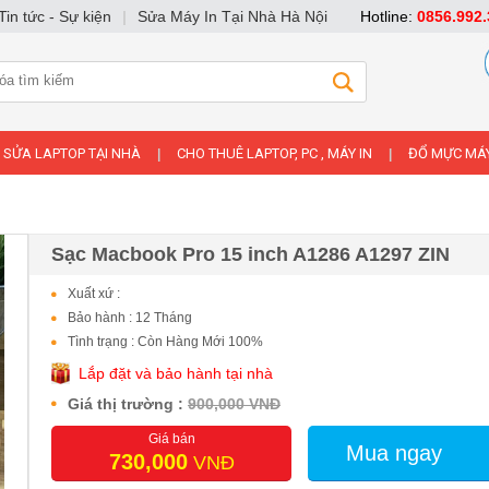
Tin tức - Sự kiện
|
Sửa Máy In Tại Nhà Hà Nội
Hotline:
0856.992.
SỬA LAPTOP TẠI NHÀ
CHO THUÊ LAPTOP, PC , MÁY IN
ĐỔ MỰC MÁY
|
|
Sạc Macbook Pro 15 inch A1286 A1297 ZIN
Xuất xứ :
Bảo hành : 12 Tháng
Tình trạng : Còn Hàng Mới 100%
Lắp đặt và bảo hành tại nhà
Giá thị trường :
900,000 VNĐ
Giá bán
Mua ngay
730,000
VNĐ