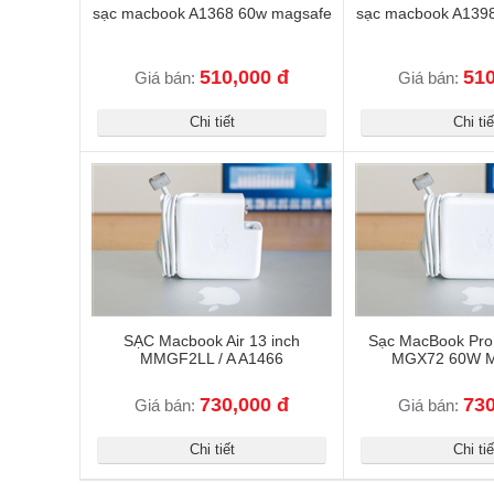
sạc macbook A1368 60w magsafe
sạc macbook A139
510,000 đ
510
Giá bán:
Giá bán:
Chi tiết
Chi tiế
SẠC Macbook Air 13 inch
Sạc MacBook Pro
MMGF2LL / A A1466
MGX72 60W M
730,000 đ
730
Giá bán:
Giá bán:
Chi tiết
Chi tiế