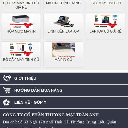
BỘ CÂY MÁY TÍNH CŨ
MÁY IN CHÍNH HÃNG
CÂY MÁY TÍNH CŨ
GIÁ RẺ
HỘP MỰC MÁY IN
LINH KIỆN LAPTOP
LAPTOP CŨ GIÁ RẺ
BỘ CÂY MÁY TÍNH CŨ
MÁY IN CŨ
GIỚI THIỆU
HƯỚNG DẪN MUA HÀNG
LIÊN HỆ - GÓP Ý
CÔNG TY CỔ PHẦN THƯƠNG MẠI TRẦN ANH
Địa chỉ: Số 33 Ngõ 178 phố Thái Hà, Phường Trung Liệt, Quận