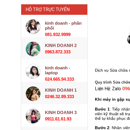
HỖ TRỢ TRỰC TUYẾN
kinh doanh - phân
phối
081.932.9999
KINH DOANH 2
0963.872.333
kinh doanh -
Dịch vụ Sửa chữa 
laptop
024.665.94.333
Quy trình Sửa chữa
Liện Hệ: Zalo
096
KINH DOANH 1
0246.32.89.333
Khi máy in gặp s
Bước 1
: Tiếp nhậ
KINH DOANH 3
viên kỹ thuật sẽ t
thể tự khắc phục đ
0911.61.61.93
Bước 2
: Nhân viên