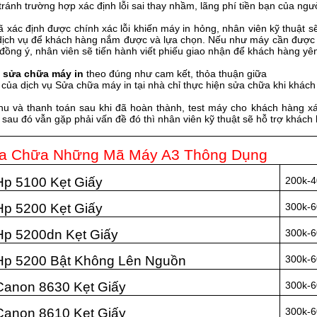
 tránh trường hợp xác định lỗi sai thay nhầm, lãng phí tiền bạn của n
đã xác định được chính xác lỗi khiến máy in hỏng, nhân viên kỹ thuật
dịch vụ để khách hàng nắm được và lựa chọn. Nếu như máy cần được đư
 đồng ý, nhân viên sẽ tiến hành viết phiếu giao nhận để khách hàng yên
h
sửa chữa máy in
theo đúng như cam kết, thỏa thuận giữa
 của dịch vụ Sửa chữa máy in tại nhà chỉ thực hiện sửa chữa khi khách
hu và thanh toán sau khi đã hoàn thành, test máy cho khách hàng 
 sau đó vẫn gặp phải vấn đề đó thì nhân viên kỹ thuật sẽ hỗ trợ khác
ửa Chữa Những Mã Máy A3 Thông Dụng
Hp 5100 Kẹt Giấy
200k-4
Hp 5200 Kẹt Giấy
300k-6
Hp 5200dn Kẹt Giấy
300k-6
Hp 5200 Bật Không Lên Nguồn
300k-6
Canon 8630 Kẹt Giấy
300k-6
Canon 8610 Kẹt Giấy
300k-6