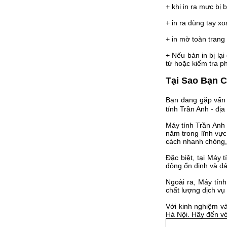
+ khi in ra mực bị
+ in ra dùng tay x
+ in mờ toàn trang
+ Nếu bản in bị lạ
từ hoặc kiểm tra ph
Tại Sao Bạn C
Bạn đang gặp vấn 
tính Trần Anh - địa
Máy tính Trần Anh 
năm trong lĩnh vự
cách nhanh chóng, 
Đặc biệt, tại Máy
động ổn định và đ
Ngoài ra, Máy tính
chất lượng dịch vụ 
Với kinh nghiệm và
Hà Nội. Hãy đến vớ