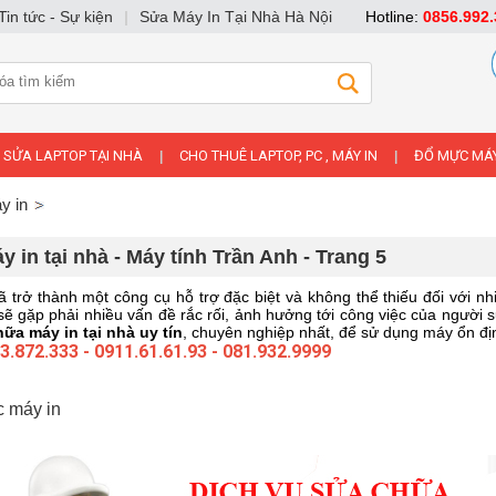
Tin tức - Sự kiện
|
Sửa Máy In Tại Nhà Hà Nội
Hotline:
0856.992.
SỬA LAPTOP TẠI NHÀ
CHO THUÊ LAPTOP, PC , MÁY IN
ĐỔ MỰC MÁY
|
|
y in
 in tại nhà - Máy tính Trần Anh - Trang 5
 trở thành một công cụ hỗ trợ đặc biệt và không thể thiếu đối với 
sẽ gặp phải nhiều vấn đề rắc rối, ảnh hưởng tới công việc của người 
ữa máy in tại nhà uy tín
, chuyên nghiệp nhất, để sử dụng máy ổn địn
3.872.333
-
0911.61.61.93
-
081.932.9999
 máy in