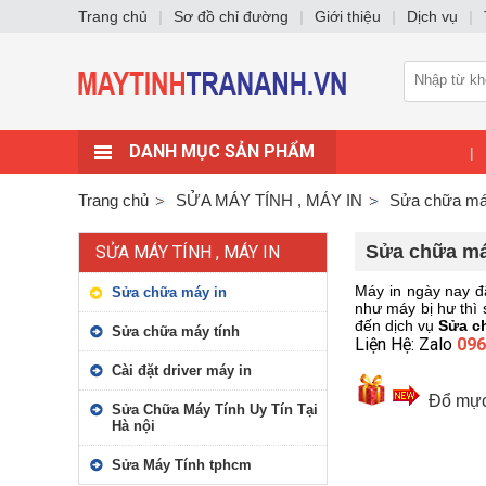
Trang chủ
|
Sơ đồ chỉ đường
|
Giới thiệu
|
Dịch vụ
|
DANH MỤC SẢN PHẨM
|
Trang chủ
SỬA MÁY TÍNH , MÁY IN
Sửa chữa má
Sửa chữa máy
SỬA MÁY TÍNH , MÁY IN
Máy in ngày nay đã
Sửa chữa máy in
như máy bị hư thì 
đến dịch vụ
Sửa ch
Sửa chữa máy tính
Liện Hệ: Zalo
096
Cài đặt driver máy in
Đổ mực
Sửa Chữa Máy Tính Uy Tín Tại
Hà nội
Sửa Máy Tính tphcm