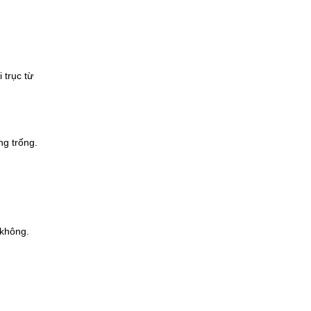
 trục từ
ng trống.
 không.