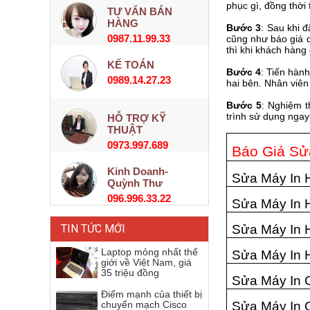
phục gì, đồng thời
TƯ VẤN BÁN
HÀNG
Bước 3
: Sau khi 
0987.11.99.33
cũng như báo giá 
thì khi khách hàng
KẾ TOÁN
Bước 4
: Tiến hàn
0989.14.27.23
hai bên. Nhân viên
Bước 5
: Nghiệm t
trình sử dụng ngay
HỖ TRỢ KỸ
THUẬT
0973.997.689
Báo Giá S
Kinh Doanh-
Sửa Máy In 
Quỳnh Thư
096.996.33.22
Sửa Máy In 
TIN TỨC MỚI
Sửa Máy In 
Laptop mỏng nhất thế
Sửa Máy In 
giới về Việt Nam, giá
35 triệu đồng
Sửa Máy In 
Điểm mạnh của thiết bị
chuyển mạch Cisco
Sửa Máy In 