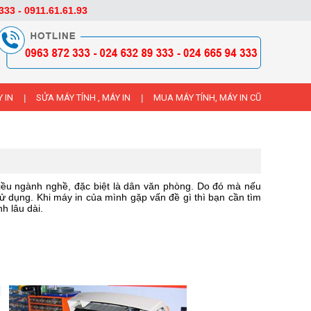
333 - 0911.61.61.93
 IN
SỬA MÁY TÍNH , MÁY IN
MUA MÁY TÍNH, MÁY IN CŨ
|
|
nhiều ngành nghề, đặc biệt là dân văn phòng. Do đó mà nếu
sử dụng. Khi máy in của mình gặp vấn đề gì thì bạn cần tìm
h lâu dài.