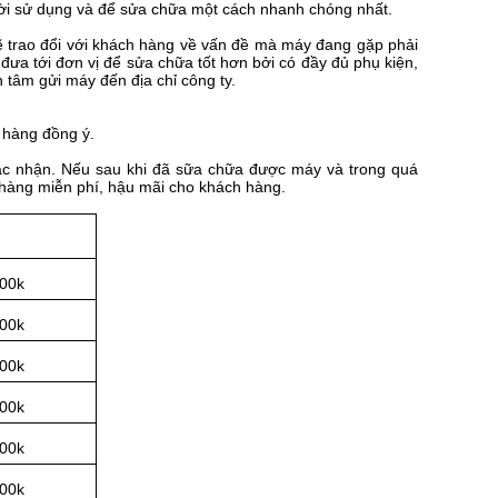
gười sử dụng và để sửa chữa một cách nhanh chóng nhất.
 sẽ trao đổi với khách hàng về vấn đề mà máy đang gặp phải
a tới đơn vị để sửa chữa tốt hơn bởi có đầy đủ phụ kiện,
 tâm gửi máy đến địa chỉ công ty.
 hàng đồng ý.
xác nhận. Nếu sau khi đã sữa chữa được máy và trong quá
h hàng miễn phí, hậu mãi cho khách hàng.
00k
00k
00k
00k
00k
00k