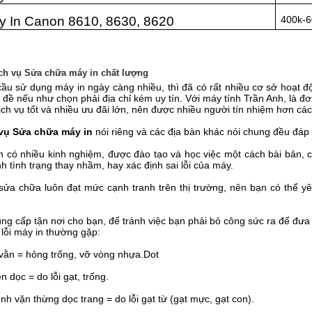
 In Canon 8610, 8630, 8620
400k-6
ch vụ Sửa chữa máy in chất lượng
cầu sử dụng máy in ngày càng nhiều, thì đã có rất nhiều cơ sở hoạt độ
 đề nếu như chọn phải địa chỉ kém uy tín. Với máy tính Trần Anh, là đơ
dịch vụ tốt và nhiều ưu đãi lớn, nên được nhiều người tín nhiệm hơn các
vụ Sửa chữa máy in
nói riêng và các địa bàn khác nói chung đều đáp
n có nhiều kinh nghiệm, được đào tạo và học việc một cách bài bản,
h tình trạng thay nhầm, hay xác định sai lỗi của máy.
c sửa chữa luôn đạt mức cạnh tranh trên thị trường, nên bạn có thể
ung cấp tận nơi cho bạn, để tránh việc bạn phải bỏ công sức ra để đưa
lỗi máy in thường gặp:
 vằn = hỏng trống, vỡ vòng nhựa.Dot
n dọc = do lỗi gạt, trống.
hình vặn thừng dọc trang = do lỗi gạt từ (gạt mực, gạt con).