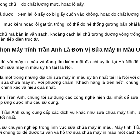
 bong chữ = do chất lượng mực, hoạc lô sấy.
oá được = xem lại lô sấy có bị giấy cuốn vào không, hoặc do chất lượng
 = mực kém hoặc lỗi gạt từ, trống, có thể do hệ thống gương bẩn phải l
i chữ mà bản in vẫn sạch, khoảng cách lại chữ tương đương vòng trống 
ần tiếp địên trục từ.
họn Máy Tính Trần Anh Là Đơn Vị Sửa Máy In Màu U
đề với máy in màu và đang tìm kiếm một địa chỉ uy tín tại Hà Nội đ
 chỉ sửa máy in màu uy tín tại Hà Nội.
là một trong những địa chỉ sửa máy in màu uy tín nhất tại Hà Nội với 
c sửa chữa máy in. Với phương châm "Khách hàng là trên hết", chúng
chính xác và hiệu quả nhất.
 tính Trần Anh, chúng tôi sử dụng các công nghệ hiện đại nhất để s
áp ứng được nhu cầu sử dụng.
 Trần Anh cũng cung cấp các dịch vụ khác như sửa chữa máy tính, la
tốt nhất.
 sự chuyên nghiệp trong lĩnh vực sửa chữa máy in màu, Máy tính Trần 
i chúng tôi để được tư vấn và hỗ trợ sửa chữa máy in màu một cách tố