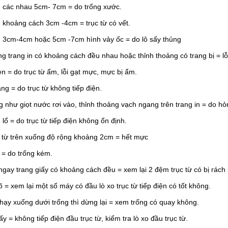
n các nhau 5cm- 7cm = do trống xước.
n khoảng cách 3cm -4cm = trục từ có vết.
en 3cm-4cm hoặc 5cm -7cm hình vảy ốc = do lô sấy thủng
ng trang in có khoảng cách đều nhau hoặc thỉnh thoảng có trang bị = lỗi
en = do trục từ ẩm, lỗi gạt mực, mực bị ẩm.
rang = do trục từ không tiếp điện.
g như giọt nước rơi vào, thỉnh thoảng vạch ngang trên trang in = do hỏ
g lổ = do trục từ tiếp điện không ổn định.
t từ trên xuống độ rộng khoảng 2cm = hết mực
 = do trống kém.
 ngay trang giấy có khoảng cách đều = xem lại 2 đệm trục từ có bị rách
rõ = xem lại một số máy có đầu lò xo trục từ tiếp điện có tốt không.
 chạy xuống dưới trống thì dừng lại = xem trống có quay không.
iấy = không tiếp điện đầu trục từ, kiểm tra lò xo đầu trục từ.