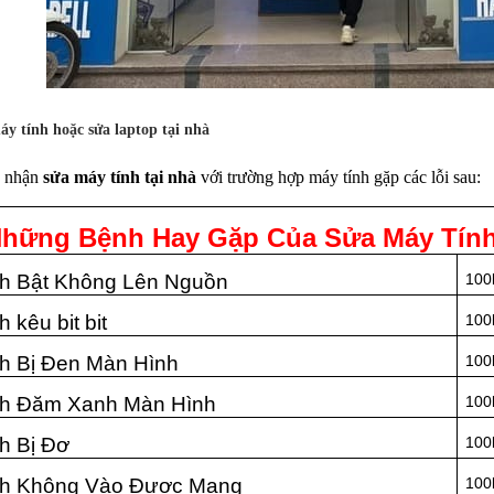
máy tính hoặc sửa laptop tại nhà
h nhận
sửa máy tính tại nhà
với trường hợp máy tính gặp các lỗi sau:
Những Bệnh Hay Gặp Của Sửa Máy Tín
h Bật Không Lên Nguồn
100
 kêu bit bit
100
h Bị Đen Màn Hình
100
nh Đăm Xanh Màn Hình
100
h Bị Đơ
100
nh Không Vào Được Mạng
100