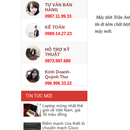
TƯ VẤN BÁN
HÀNG
0987.11.99.33
Máy tính Trần Anh
tín đi kèm chất lư
KẾ TOÁN
máy mới.
0989.14.27.23
HỖ TRỢ KỸ
THUẬT
0973.997.689
Kinh Doanh-
Quỳnh Thư
096.996.33.22
TIN TỨC MỚI
Laptop mỏng nhất thế
giới về Việt Nam, giá
35 triệu đồng
Điểm mạnh của thiết bị
chuyển mạch Cisco