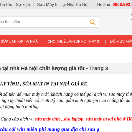
Tin tức - Sự kiện
|
Sửa Máy In Tại Nhà Hà Nội
Hotline:
0856.992.
SỬA LAPTOP TẠI NHÀ
CHO THUÊ LAPTOP, PC , MÁY IN
ĐỔ MỰC MÁY
|
|
tại nhà Hà Nội chất lượng giá tốt - Trang 3
ÁY TÍNH , SỬA MÁY IN TẠI NHÀ GIÁ RẺ
t số tiền để mua máy mới, khách hàng có thể gọi dịch vụ sửa máy tính
i ngũ kỹ thuật viên có trình độ cao, giàu kinh nghiệm của chúng tôi 
oạt động bình thường.
 Cung cấp dịch vụ
sửa máy tính , sửa laptop ,sửa máy in tại nhà ở 
cầu cài win miễn phí mang qua địa chỉ sau ạ