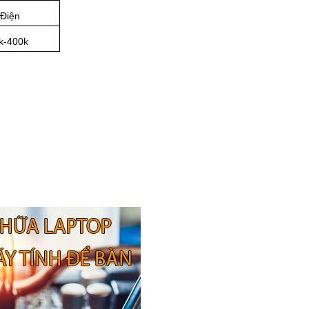
 Điện
k-400k