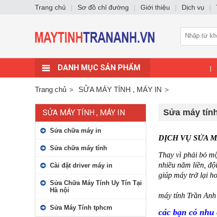
Trang chủ
|
Sơ đồ chỉ đường
|
Giới thiệu
|
Dịch vụ
|
DANH MỤC SẢN PHẨM
|
Trang chủ
SỬA MÁY TÍNH , MÁY IN
Sửa máy tính 
SỬA MÁY TÍNH , MÁY IN
Sửa chữa máy in
DỊCH VỤ SỬA M
Sửa chữa máy tính
Thay vì phải bỏ mộ
nhiều năm liền, độ
Cài đặt driver máy in
giúp máy trở lại h
Sửa Chữa Máy Tính Uy Tín Tại
Hà nội
máy tính Trần Anh
Sửa Máy Tính tphcm
các bạn có nhu 