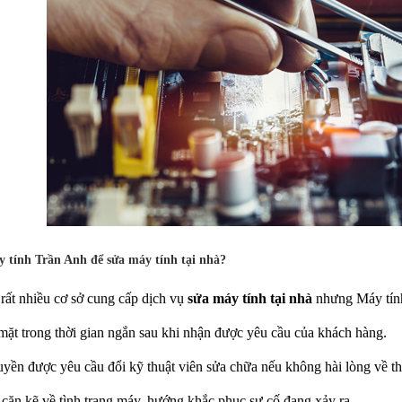
y tính Trần Anh để sửa máy tính tại nhà?
 rất nhiều cơ sở cung cấp dịch vụ
sửa máy tính tại nhà
nhưng Máy tính
ặt trong thời gian ngắn sau khi nhận được yêu cầu của khách hàng.
yền được yêu cầu đổi kỹ thuật viên sửa chữa nếu không hài lòng về thá
n cặn kẽ về tình trạng máy, hướng khắc phục sự cố đang xảy ra.