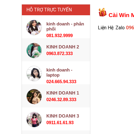
HỖ TRỢ TRỰC TUYẾN
Cài Win 
kinh doanh - phân
Liện Hệ: Zalo
096
phối
081.932.9999
KINH DOANH 2
0963.872.333
kinh doanh -
laptop
024.665.94.333
KINH DOANH 1
0246.32.89.333
KINH DOANH 3
0911.61.61.93