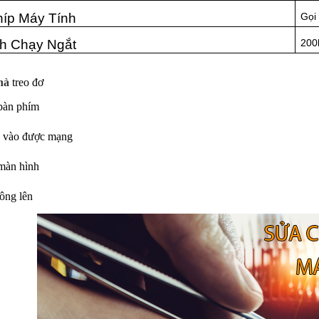
íp Máy Tính
Gọi
h Chạy Ngắt
200
hà
treo đơ
 bàn phím
g vào được mạng
 màn hình
hông lên