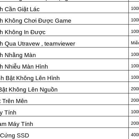
h Cần Giật Lác
100
nh Không Chơi Được Game
100
h Không In Được
100
h Qua Utravew , teamviewer
Miễ
nh Nhằng Màn
100
h Nhiễu Màn Hình
100
h Bật Không Lên Hình
100
Bật Không Lên Nguồn
200
t Trên Mên
200
y Tính
100
am Máy Tính
200
 Cứng SSD
400