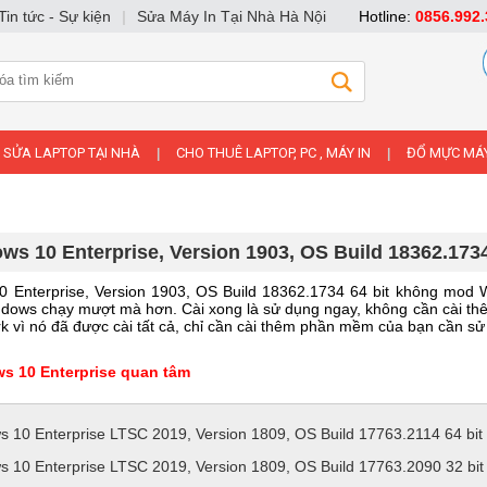
Tin tức - Sự kiện
|
Sửa Máy In Tại Nhà Hà Nội
Hotline:
0856.992.
SỬA LAPTOP TẠI NHÀ
CHO THUÊ LAPTOP, PC , MÁY IN
ĐỔ MỰC MÁY
|
|
ws 10 Enterprise, Version 1903, OS Build 18362.1734
 Enterprise, Version 1903, OS Build 18362.1734 64 bit không mod W
dows chạy mượt mà hơn. Cài xong là sử dụng ngay, không cần cài thê
 vì nó đã được cài tất cả, chỉ cần cài thêm phần mềm của bạn cần sử
s 10 Enterprise quan tâm
s 10 Enterprise LTSC 2019, Version 1809, OS Build 17763.2114 64 bit
s 10 Enterprise LTSC 2019, Version 1809, OS Build 17763.2090 32 bit