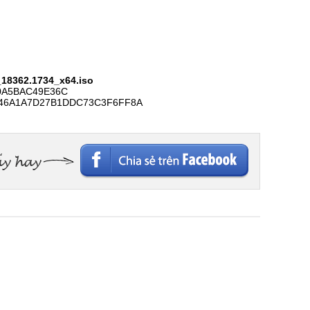
_18362.1734_x64.iso
0A5BAC49E36C
046A1A7D27B1DDC73C3F6FF8A