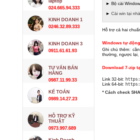
laptop
► Bộ cài Windows
024.665.94.333
►
Cài win tại nh
KINH DOANH 1
0246.32.89.333
Hỗ trợ cả hai chu
Windows tự động
KINH DOANH 3
Ghi chú thêm: cần
0911.61.61.93
thường, ngược lại, 
TƯ VẤN BÁN
Download 7-zip t
HÀNG
Link 32-bit:
https
0987.11.99.33
Link 64-bit:
https
KẾ TOÁN
* Cách check SHA
0989.14.27.23
HỖ TRỢ KỸ
THUẬT
0973.997.689
Kinh Doanh-