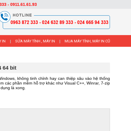
333 - 0911.61.61.93
 IN
SỬA MÁY TÍNH , MÁY IN
MUA MÁY TÍNH, MÁY IN CŨ
|
|
 64 bit
indows, không tinh chỉnh hay can thiệp sâu vào hệ thống
m các phần mềm hỗ trợ khác như Visual C++, Winrar, 7-zip
 dụng là xong.