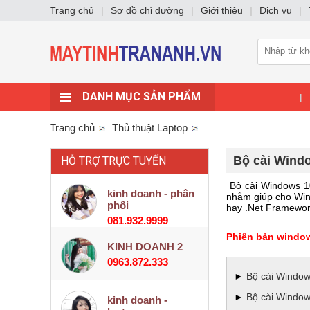
Trang chủ
|
Sơ đồ chỉ đường
|
Giới thiệu
|
Dịch vụ
|
DANH MỤC SẢN PHẨM
|
Trang chủ
Thủ thuật Laptop
Bộ cài Windo
HỖ TRỢ TRỰC TUYẾN
Bộ cài Windows 10
kinh doanh - phân
nhằm giúp cho Win
phối
hay .Net Framework
081.932.9999
Phiên bản window
KINH DOANH 2
0963.872.333
►
Bộ cài Window
►
Bộ cài Window
kinh doanh -