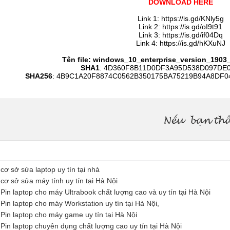
DOWNLOAD HERE
Link 1: https://is.gd/KNly5g
Link 2: https://is.gd/oI9t91
Link 3: https://is.gd/if04Dq
Link 4: https://is.gd/hKXuNJ
Tên file: windows_10_enterprise_version_1903
SHA1
: 4D360F8B11D0DF3A95D538D097DE
SHA256
: 4B9C1A20F8874C0562B350175BA75219B94A8DF
ơ sở sửa laptop uy tín tại nhà
cơ sở sửa máy tính uy tín tại Hà Nội
Pin laptop cho máy Ultrabook chất lượng cao và uy tín tại Hà Nội
Pin laptop cho máy Workstation uy tín tại Hà Nội,
 Pin laptop cho máy game uy tín tại Hà Nội
Pin laptop chuyên dụng chất lượng cao uy tín tại Hà Nội