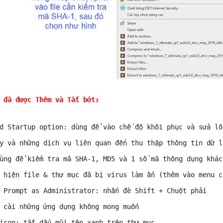
 đã được Thêm và Tắt bớt:
d Startup option: dùng để vào chế độ khôi phục và sửa lỗ
y và những dịch vụ liên quan đến thu thập thông tin dữ l
ùng để kiểm tra mã SHA-1, MD5 và 1 số mã thông dụng khác
 hiện file & thư mục đã bị virus làm ẩn (thêm vào menu c
 Prompt as Administrator: nhấn đè Shift + Chuột phải  
 cài những ứng dụng không mong muốn 
icon: tắt dấu mũi tên xanh trên thư mục 