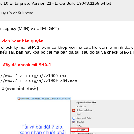
 10 Enterprise, Version 21H1, OS Build 19043.1165 64 bit
à uy tín chất lượng
ẩn Legacy (MBR) và UEFI (GPT).
 kích hoạt bản quyền
 check kỹ mã SHA-1, xem có khớp với mã của file cài mà mình đã 
nếu sai, bạn hãy xóa bộ cài mà bạn đã tải, sau đó tải và check SHA-1 lạ
ại đây để check mã SHA-1:
://www.7-zip.org/a/7z1900.exe
://www.7-zip.org/a/7z1900-x64.exe
-1 (xem hình dưới)