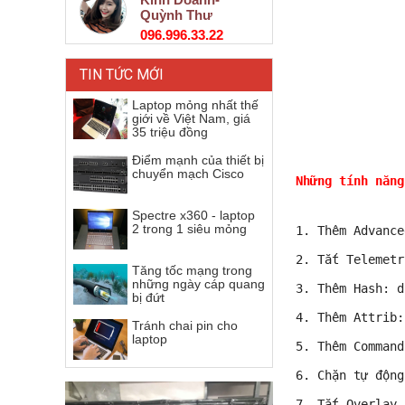
Quỳnh Thư
096.996.33.22
TIN TỨC MỚI
Laptop mỏng nhất thế
giới về Việt Nam, giá
35 triệu đồng
Điểm mạnh của thiết bị
chuyển mạch Cisco
Những tính năng
Spectre x360 - laptop
2 trong 1 siêu mỏng
1. Thêm Advance
2. Tắt Telemetr
Tăng tốc mạng trong
những ngày cáp quang
3. Thêm Hash: d
bị đứt
4. Thêm Attrib:
Tránh chai pin cho
laptop
5. Thêm Command
6. Chặn tự động
7. Tắt Overlay 