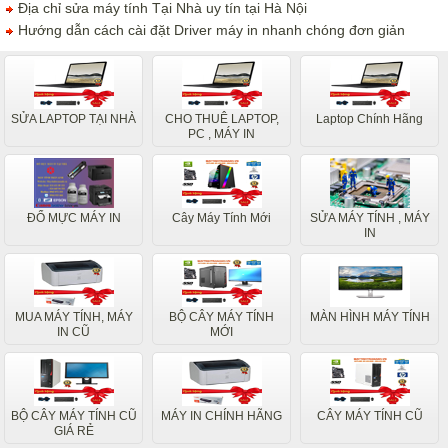
Địa chỉ sửa máy tính Tại Nhà uy tín tại Hà Nội
Hướng dẫn cách cài đặt Driver máy in nhanh chóng đơn giản
SỬA LAPTOP TẠI NHÀ
CHO THUÊ LAPTOP,
Laptop Chính Hãng
PC , MÁY IN
ĐỔ MỰC MÁY IN
Cây Máy Tính Mới
SỬA MÁY TÍNH , MÁY
IN
MUA MÁY TÍNH, MÁY
BỘ CÂY MÁY TÍNH
MÀN HÌNH MÁY TÍNH
IN CŨ
MỚI
BỘ CÂY MÁY TÍNH CŨ
MÁY IN CHÍNH HÃNG
CÂY MÁY TÍNH CŨ
GIÁ RẺ