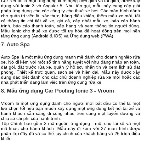
Car Rental là một ứng dụng khởi động đơn giản và tối giản, được xây
dựng với Ionic 3 và Angular 5. Như tên gọi, mẫu này cung cấp giải
pháp ứng dụng cho các công ty cho thuê xe hơi. Các màn hình dành
cho quản trị viên là: xác thực, bảng điều khiển, thêm mẫu xe mới, tất
cả thông tin chi tiết về xe, giá cả, cập nhật mẫu xe, báo cáo hành
trình, báo cáo thanh toán, xếp hạng và xem thông tin người dùng.
Mẫu Ionic cho thuê xe được tối ưu hóa để hoạt động trên mọi nền
tảng ứng dụng (Android & iOS) và Ứng dụng web (PWA).
7. Auto Spa
Auto Spa là một mẫu ứng dụng mạnh mẽ dành cho doanh nghiệp rửa
xe. Nó đi kèm với một số tính năng tuyệt vời như đăng nhập an toàn,
đặt gói, đặt trước rửa xe, quản lý hồ sơ, nhắn tin và xem lịch sử đặt
phòng. Thiết kế trực quan, sạch sẽ và hiện đại. Mẫu này được xây
dựng đặc biệt dành cho các chủ doanh nghiệp rửa xe mới hoặc các
nhà phát triển đang làm việc trên ứng dụng rửa xe.
8. Mẫu ứng dụng Car Pooling Ionic 3 - Vroom
Vroom là một ứng dụng dành cho người mới bắt đầu có thể là một
lựa chọn tốt nếu bạn muốn xây dựng một ứng dụng kết nối tài xế và
hành khách sẵn sàng đi cùng nhau trên cùng một tuyến đường và
chia sẻ chi phí của hành trình.
Tệp Chính bao gồm 2 mã nguồn ứng dụng - một cho tài xế và một
mã khác cho hành khách. Mẫu này đi kèm với 27 màn hình được
phân lớp đầy đủ và có thể tùy chỉnh của khách hàng và 26 trình điều
khiển.