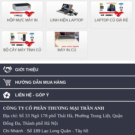
HỘP MỰC MÁY IN
LINH KIỆN LAPTOP
LAPTOP CŨ GIÁ RẺ
BỘ CÂY MÁY TÍNH CŨ
MÁY IN CŨ
GIỚI THIỆU
HƯỚNG DẪN MUA HÀNG
LIÊN HỆ - GÓP Ý
CÔNG TY CỔ PHẦN THƯƠNG MẠI TRẦN ANH
Địa chỉ: Số 33 Ngõ 178 phố Thái Hà, Phường Trung Liệt, Quận
Đống Đa, Thành phố Hà Nội
Chi Nhánh : Số 189 Lạc Long Quân - Tây hồ