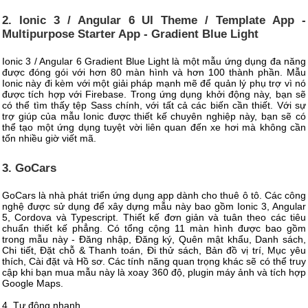
2. Ionic 3 / Angular 6 UI Theme / Template App -
Multipurpose Starter App - Gradient Blue Light
Ionic 3 / Angular 6 Gradient Blue Light là một mẫu ứng dụng đa năng
được đóng gói với hơn 80 màn hình và hơn 100 thành phần. Mẫu
Ionic này đi kèm với một giải pháp mạnh mẽ để quản lý phụ trợ vì nó
được tích hợp với Firebase. Trong ứng dụng khởi động này, bạn sẽ
có thể tìm thấy tệp Sass chính, với tất cả các biến cần thiết. Với sự
trợ giúp của mẫu Ionic được thiết kế chuyên nghiệp này, bạn sẽ có
thể tạo một ứng dụng tuyệt vời liên quan đến xe hơi mà không cần
tốn nhiều giờ viết mã.
3. GoCars
GoCars là nhà phát triển ứng dụng app dành cho thuê ô tô. Các công
nghệ được sử dụng để xây dựng mẫu này bao gồm Ionic 3, Angular
5, Cordova và Typescript. Thiết kế đơn giản và tuân theo các tiêu
chuẩn thiết kế phẳng. Có tổng cộng 11 màn hình được bao gồm
trong mẫu này - Đăng nhập, Đăng ký, Quên mật khẩu, Danh sách,
Chi tiết, Đặt chỗ & Thanh toán, Đi thử sách, Bản đồ vị trí, Mục yêu
thích, Cài đặt và Hồ sơ. Các tính năng quan trọng khác sẽ có thể truy
cập khi bạn mua mẫu này là xoay 360 độ, plugin máy ảnh và tích hợp
Google Maps.
4. Tự động nhanh